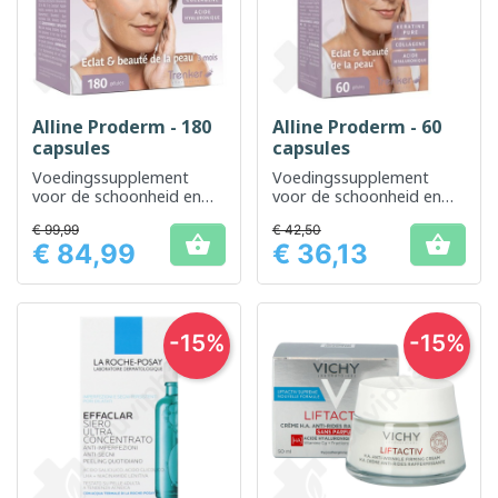
Alline Proderm - 180
Alline Proderm - 60
capsules
capsules
Voedingssupplement
Voedingssupplement
voor de schoonheid en
voor de schoonheid en
gezondheid van de huid
gezondheid van de huid
€ 99,99
€ 42,50


€ 84,99
€ 36,13
Prijs
Prijs
-15%
-15%