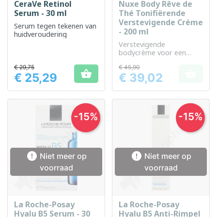
CeraVe Retinol
Nuxe Body Rêve de
Serum - 30 ml
Thé Tonifiërende
Verstevigende Crème
Serum tegen tekenen van
- 200 ml
huidveroudering
Verstevigende
bodycrème voor een
stevigere, zachtere huid.
€ 29,75
€ 45,90


€ 25,29
€ 39,02
Prijs
Prijs
-15%
-15%


Niet meer op
Niet meer op
voorraad
voorraad
La Roche-Posay
La Roche-Posay
Hyalu B5 Serum - 30
Hyalu B5 Anti-Rimpel