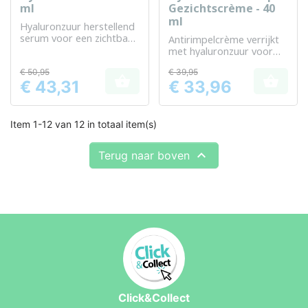
ml
Gezichtscrème - 40
ml
Hyaluronzuur herstellend
serum voor een zichtbaar
Antirimpelcrème verrijkt
jongere en
met hyaluronzuur voor
geregenereerde huid
een verjongde en
€ 50,95
€ 39,95
gehydrateerde huid.


€ 43,31
€ 33,96
Prijs
Prijs
Item 1-12 van 12 in totaal item(s)

Terug naar boven
Click&Collect