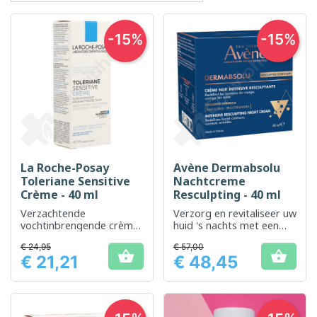
-15%
-15%
La Roche-Posay
Avène Dermabsolu
Toleriane Sensitive
Nachtcreme
Crème - 40 ml
Resculpting - 40 ml
Verzachtende
Verzorg en revitaliseer uw
vochtinbrengende crème
huid 's nachts met een
voor de gevoelige huid
speciaal ontwikkelde
€ 24,95
€ 57,00
balsem


€ 21,21
€ 48,45
Prijs
Prijs