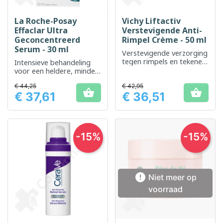
La Roche-Posay
Vichy Liftactiv
Effaclar Ultra
Verstevigende Anti-
Geconcentreerd
Rimpel Crème - 50 ml
Serum - 30 ml
Verstevigende verzorging
tegen rimpels en tekenen
Intensieve behandeling
van veroudering
voor een heldere, minder
onzuivere huid
€ 44,25
€ 42,95


€ 37,61
€ 36,51
Prijs
Prijs
-15%
-15%

Niet meer op
voorraad