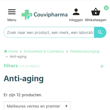
0

person
shopping_basket
Menu
Inloggen
Winkelwagen

Home
Schoonheid & Cosmetica
Gelaatsverzorging
home
Anti-aging
Filters
(12 produits)
Anti-aging
Er zijn 12 producten.