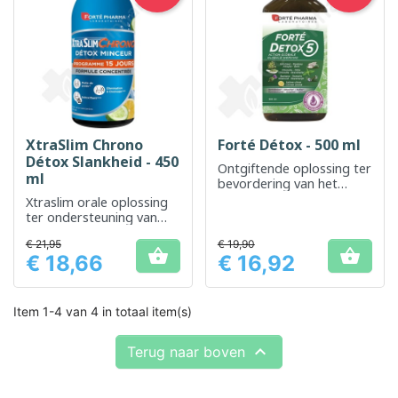
XtraSlim Chrono
Forté Détox - 500 ml
Détox Slankheid - 450
Ontgiftende oplossing ter
ml
bevordering van het
zuiveringsproces van het
Xtraslim orale oplossing
lichaam
ter ondersteuning van
ontgifting en
€ 21,95
€ 19,90
gewichtsverliesprogramm


€ 18,66
€ 16,92
a's
Prijs
Prijs
Item 1-4 van 4 in totaal item(s)

Terug naar boven