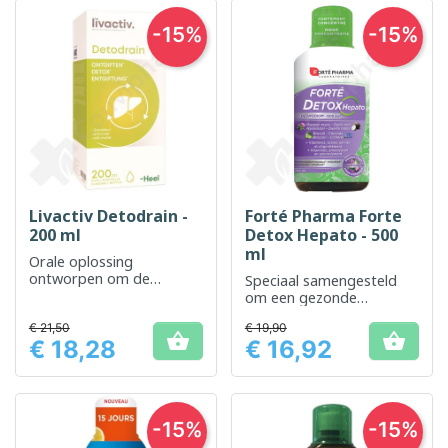
-15%
-15%
Livactiv Detodrain -
Forté Pharma Forte
200 ml
Detox Hepato - 500
ml
Orale oplossing
ontworpen om de
Speciaal samengesteld
ontgifting van het lichaam
om een ​​gezonde
te bevorderen
leverfunctie te helpen
€ 21,50
€ 19,90
behouden


€ 18,28
€ 16,92
Prijs
Prijs
-15%
-15%