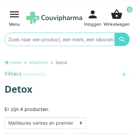
0

person
shopping_basket
Menu
Inloggen
Winkelwagen

Home
Afslanken
Detox
home
Filters
(4 produits)
Detox
Er zijn 4 producten.