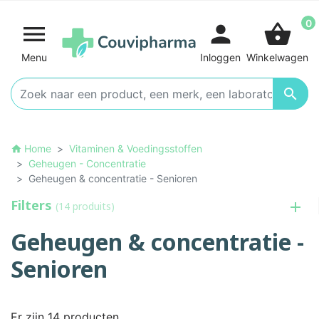
0

person
shopping_basket
Menu
Inloggen
Winkelwagen

Home
Vitaminen & Voedingsstoffen
home
Geheugen - Concentratie
Geheugen & concentratie - Senioren
Filters
(14 produits)
Geheugen & concentratie -
Senioren
Er zijn 14 producten.