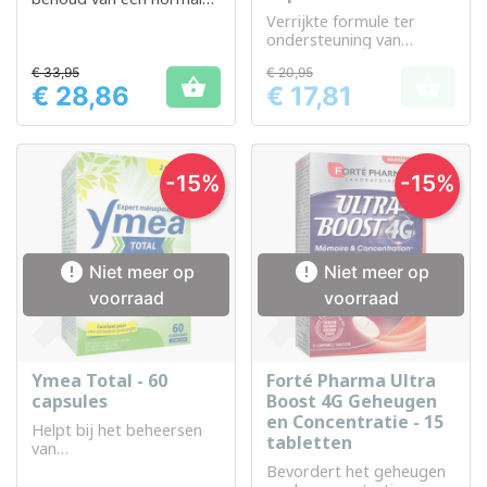
hersenfunctie en
Verrijkte formule ter
geheugen.
ondersteuning van
geheugen en concentratie
€ 33,95
€ 20,95


€ 28,86
€ 17,81
Prijs
Prijs
-15%
-15%


Niet meer op
Niet meer op
voorraad
voorraad
Ymea Total - 60
Forté Pharma Ultra
capsules
Boost 4G Geheugen
en Concentratie - 15
Helpt bij het beheersen
tabletten
van
menopauzesymptomen
Bevordert het geheugen