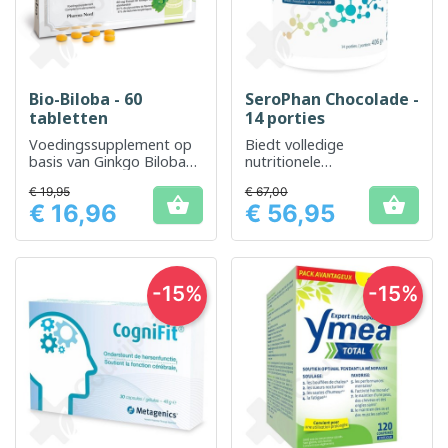
Bio-Biloba - 60
SeroPhan Chocolade -
tabletten
14 porties
Voedingssupplement op
Biedt volledige
basis van Ginkgo Biloba
nutritionele
ter ondersteuning van
ondersteuning bij
€ 19,95
€ 67,00
een goede cognitieve
verhoogde


€ 16,96
€ 56,95
functie.
energiebehoeften
Prijs
Prijs
-15%
-15%