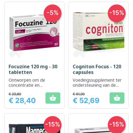
-5%
-15%
Focuzine 120 mg - 30
Cogniton Focus - 120
tabletten
capsules
Ontworpen om de
Voedingssupplement ter
concentratie en
ondersteuning van de
cognitieve prestaties te
cognitieve functie en het
€ 29,89
€ 61,99
verbeteren
geheugen


€ 28,40
€ 52,69
Prijs
Prijs
-15%
-15%