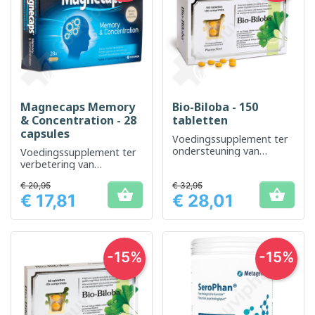
Magnecaps Memory
Bio-Biloba - 150
& Concentration - 28
tabletten
capsules
Voedingssupplement ter
ondersteuning van
Voedingssupplement ter
geheugen en
verbetering van
bloedsomloop
geheugen en concentratie
€ 20,95
€ 32,95


€ 17,81
€ 28,01
Prijs
Prijs
-15%
-15%