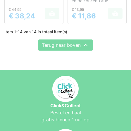
en de concentratie
dankzij de formule verrijkt
€ 44,99
€ 13,95
met essentiële


€ 38,24
€ 11,86
voedingsstoffen
Prijs
Prijs
Item 1-14 van 14 in totaal item(s)

Terug naar boven
Click&Collect
Bestel en haal
gratis binnen 1 uur op