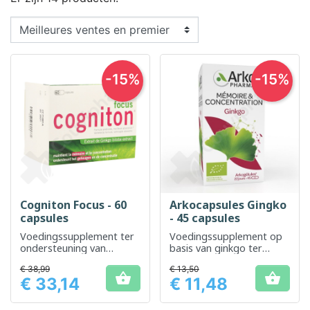
-15%
-15%
Cogniton Focus - 60
Arkocapsules Gingko
capsules
- 45 capsules
Voedingssupplement ter
Voedingssupplement op
ondersteuning van
basis van ginkgo ter
cognitieve functies en
bevordering van de
€ 38,99
€ 13,50
geheugen
bloedsomloop en het


€ 33,14
€ 11,48
geheugen
Prijs
Prijs