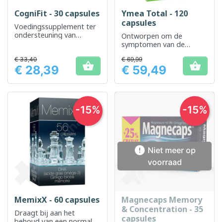
CogniFit - 30 capsules
Ymea Total - 120
capsules
Voedingssupplement ter
ondersteuning van
Ontworpen om de
cognitieve functies
symptomen van de
menopauze op natuurlijke
€ 33,40
€ 69,99
wijze te verlichten


€ 28,39
€ 59,49
Prijs
Prijs
-15%
-15%

Niet meer op
voorraad
MemixX - 60 capsules
Magnecaps Memory
& Concentration - 35
Draagt ​​bij aan het
capsules
behoud van een normale