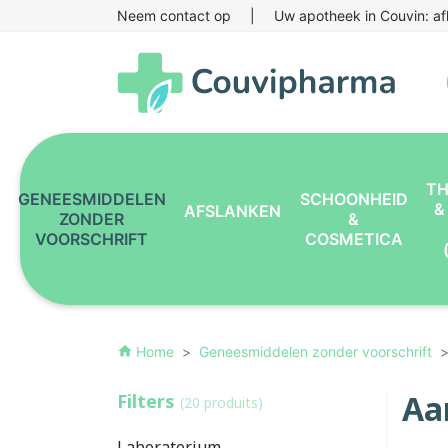
Neem contact op
|
Uw apotheek in Couvin: af
TH
GENEESMIDDELEN
SCHOONHEID
&
AFSLANKEN
ZONDER
&
VOORSCHRIFT
COSMETICA
Home
Geneesmiddelen zonder voorschrift
home
Aa
Filters
(20 produits)
Laboratorium