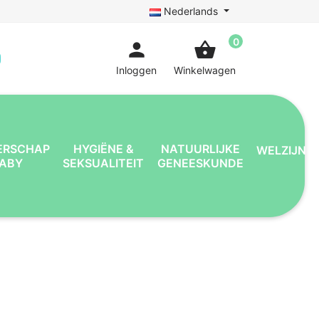
Nederlands
0
person
shopping_basket
Inloggen
Winkelwagen
ERSCHAP
HYGIËNE &
NATUURLIJKE
WELZIJN
BABY
SEKSUALITEIT
GENEESKUNDE