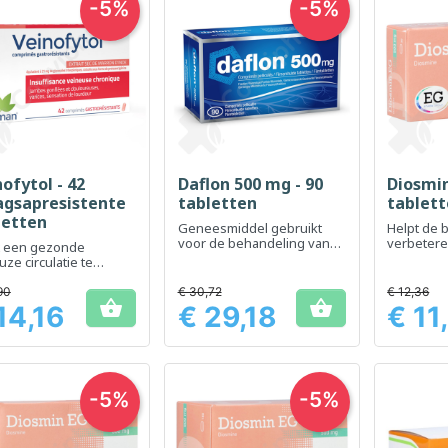
-5%
-5%
ofytol - 42
Daflon 500 mg - 90
Diosmin
Snel bekijken
Snel bekijken
Sn



gsapresistente
tabletten
tablet
letten
Geneesmiddel gebruikt
Helpt de 
voor de behandeling van
verbetere
t een gezonde
veneuze
van zware
ze circulatie te
circulatiestoornissen
verminde
uden
90
€ 30,72
€ 12,36


14,16
€ 29,18
€ 11
Prijs
Prijs
-5%
-5%