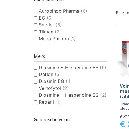
Aurobindo Pharma
(6)
Er zij
EG
(6)
Servier
(5)
Tilman
(2)
Meda Pharma
(1)
Merk
Diosmine + Hesperidine AB
(6)
Daflon
(5)
Diosmin EG
(4)
Vein
Veinofytol
(2)
maa
Diosmine + Hesperidine EG
(2)
tab
Reparil
(1)
Draag
bloe
comf
€ 27,
Galenische vorm
€ 
Prijs