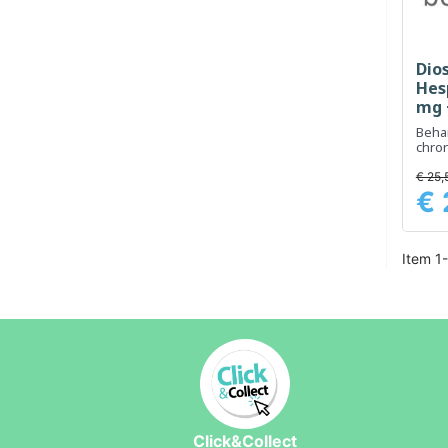
Dio
Hes
mg 
tab
Beha
chro
aand
bene
€ 25,
€ 
Prijs
Item 1-
Click&Collect