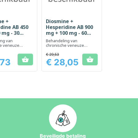
ne +
Diosmine +
el bekijken
Snel bekijken

dine AB 450
Hesperidine AB 900
 mg - 30
mg + 100 mg - 60
ten
tabletten
ing van
Behandeling van
he veneuze
chronische veneuze
ngen van de
aandoeningen van de
 acute aambeien
benen en acute aambeien
€ 29,53


,73
€ 28,05
Prijs
Beveiligde betaling