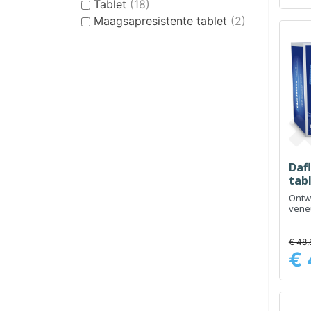
Tablet
(18)
Maagsapresistente tablet
(2)
Daf
tab
Ontw
veneu
bevo
benen
€ 48,
€ 
Prijs