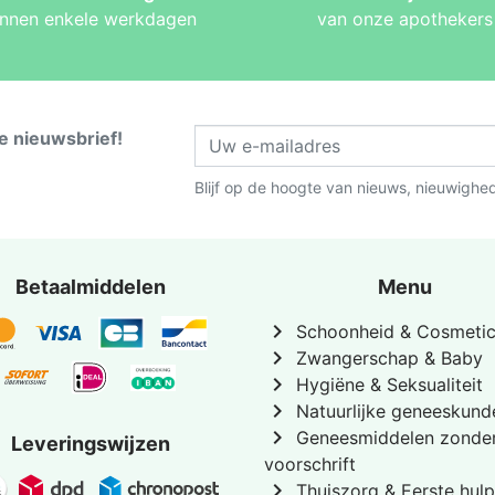
innen enkele werkdagen
van onze apothekers
ze nieuwsbrief!
Blijf op de hoogte van nieuws, nieuwighe
Betaalmiddelen
Menu
chevron_right
Schoonheid & Cosmeti
chevron_right
Zwangerschap & Baby
chevron_right
Hygiëne & Seksualiteit
chevron_right
Natuurlijke geneeskund
chevron_right
Geneesmiddelen zonde
Leveringswijzen
voorschrift
chevron_right
Thuiszorg & Eerste hulp