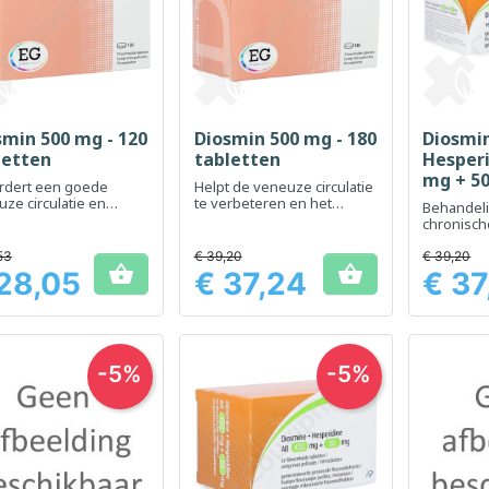
smin 500 mg - 120
Diosmin 500 mg - 180
Diosmi
Snel bekijken
Snel bekijken
Sn



letten
tabletten
Hesperi
mg + 50
rdert een goede
Helpt de veneuze circulatie
tablet
ze circulatie en
te verbeteren en het
Behandel
ndert het gevoel van
gevoel van zware benen te
chronisc
e benen
verminderen
aandoeni
benen en
53
€ 39,20
€ 39,20


28,05
€ 37,24
€ 37
Prijs
Prijs
-5%
-5%