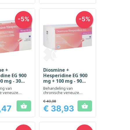
-5%
-5%
ne +
Diosmine +
el bekijken
Snel bekijken

dine EG 900
Hesperidine EG 900
0 mg - 30
mg + 100 mg - 90
ten
tabletten
ing van
Behandeling van
he veneuze
chronische veneuze
ngen en acute
aandoeningen en acute
aambeien
€ 40,98


,47
€ 38,93
Prijs