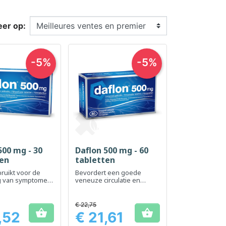
eer op:
-5%
-5%
500 mg - 30
Daflon 500 mg - 60
el bekijken
Snel bekijken

ten
tabletten
ruikt voor de
Bevordert een goede
ng van symptomen
veneuze circulatie en
and houden met
vermindert het gevoel van
en in de veneuze
zware benen
€ 22,75


,52
€ 21,61
Prijs