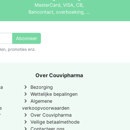
MasterCard, VISA, CB,
Bancontact, overboeking, ...
Abonneer
den, promoties enz.
Over Couvipharma
chevron_right
ca
Bezorging
chevron_right
Wettelijke bepalingen
chevron_right
Algemene
e
verkoopvoorwaarden
chevron_right
r
Over Couvipharma
chevron_right
Veilige betaalmethode
chevron_right
Contacteer ons