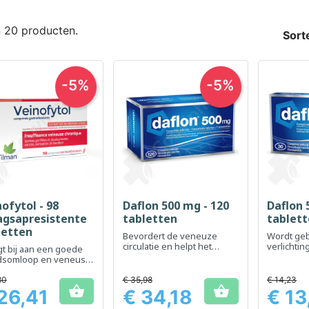
n 20 producten.
Sort
-5%
-5%
ofytol - 98
Daflon 500 mg - 120
Daflon 
Snel bekijken
Snel bekijken
Sn



gsapresistente
tabletten
tablet
letten
Bevordert de veneuze
Wordt geb
circulatie en helpt het
verlichti
t ​​bij aan een goede
gevoel van zware benen te
die verb
dsomloop en veneus
verminderen
stoorniss
ort
circulatie
80
€ 35,98
€ 14,23


26,41
€ 34,18
€ 13
Prijs
Prijs