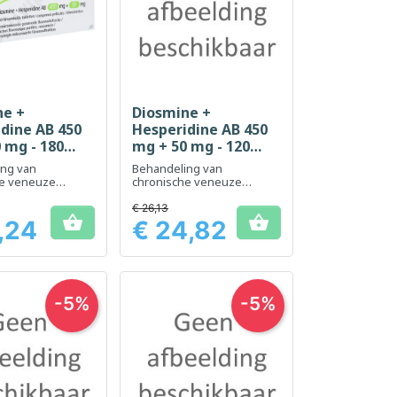
ne +
Diosmine +
el bekijken
Snel bekijken

dine AB 450
Hesperidine AB 450
 mg - 180
mg + 50 mg - 120
ten
tabletten
ing van
Behandeling van
he veneuze
chronische veneuze
ngen van de
aandoeningen van de
 acute aambeien
benen en acute aambeien
€ 26,13


,24
€ 24,82
Prijs
-5%
-5%