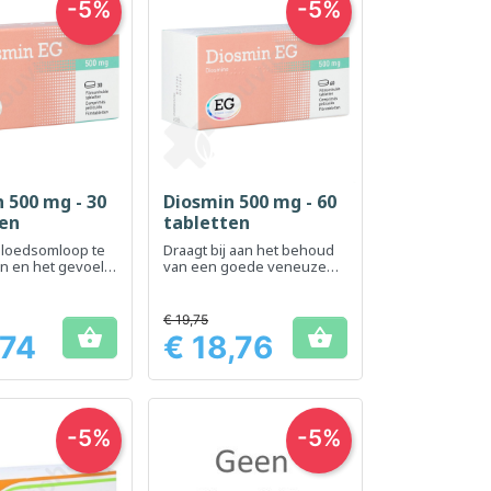
-5%
-5%
 500 mg - 30
Diosmin 500 mg - 60
el bekijken
Snel bekijken

ten
tabletten
bloedsomloop te
Draagt ​​bij aan het behoud
n en het gevoel
van een goede veneuze
 benen te
circulatie
ren
€ 19,75


,74
€ 18,76
Prijs
-5%
-5%