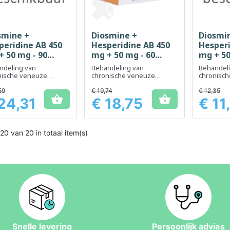
smine +
Diosmine +
Diosmi
Snel bekijken
Snel bekijken
Sn



peridine AB 450
Hesperidine AB 450
Hesperi
+ 50 mg - 90
mg + 50 mg - 60
mg + 50
letten
tabletten
tablet
ndeling van
Behandeling van
Behandel
nische veneuze
chronische veneuze
chronisc
oeningen van de
aandoeningen van de
aandoeni
n en acute aambeien
benen en acute aambeien
benen en
59
€ 19,74
€ 12,35


24,31
€ 18,75
€ 11
Prijs
Prijs
20 van 20 in totaal item(s)
Snelle levering
Persoonlijk advies