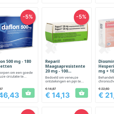
-5%
-5%
lon 500 mg - 180
Reparil
Diosmi
Snel bekijken
Snel bekijken
Sn



letten
Maagsapresistente
Hesperi
20 mg - 100
mg + 10
orpen om een ​​goede
tabletten
tablet
ze circulatie te
Bedoeld om veneuze
Behandel
rderen en zware
ontstekingen en pijn te
chronisc
 te verlichten
verlichten
aandoeni
aambeien
87
€ 14,87
€ 22,60


46,43
€ 14,13
€ 21
Prijs
Prijs