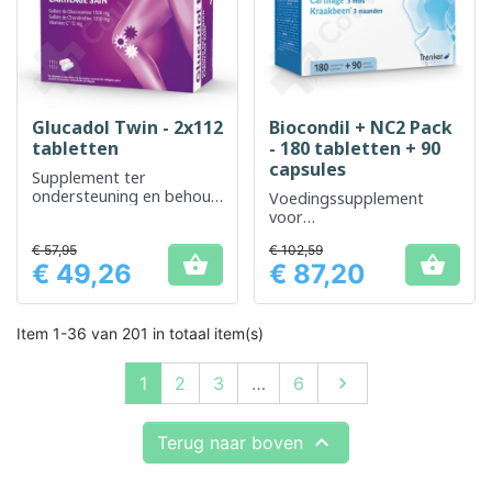
Glucadol Twin - 2x112
Biocondil + NC2 Pack
tabletten
- 180 tabletten + 90
capsules
Supplement ter
ondersteuning en behoud
Voedingssupplement
van gezonde gewrichten
voor
gewrichtsondersteuning
€ 57,95
€ 102,59
en kraakbeencomfort


€ 49,26
€ 87,20
Prijs
Prijs
Item 1-36 van 201 in totaal item(s)
Volgende
1
2
3
…
6


Terug naar boven