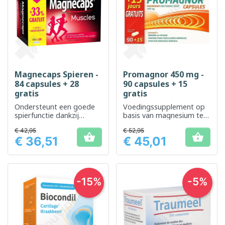
Magnecaps Spieren -
Promagnor 450 mg -
84 capsules + 28
90 capsules + 15
gratis
gratis
Ondersteunt een goede
Voedingssupplement op
spierfunctie dankzij
basis van magnesium ter
magnesium
vermindering van
€ 42,95
€ 52,95
vermoeidheid en


€ 36,51
€ 45,01
ondersteuning van de
Prijs
Prijs
spierfunctie
-15%
-5%