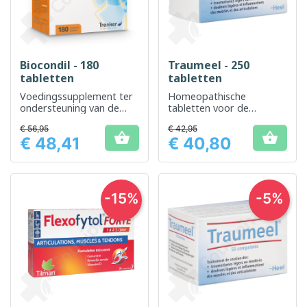
Biocondil - 180
Traumeel - 250
tabletten
tabletten
Voedingssupplement ter
Homeopathische
ondersteuning van de
tabletten voor de
gewrichten
behandeling van pijn en
€ 56,95
€ 42,95
ontstekingen


€ 48,41
€ 40,80
Prijs
Prijs
-15%
-5%