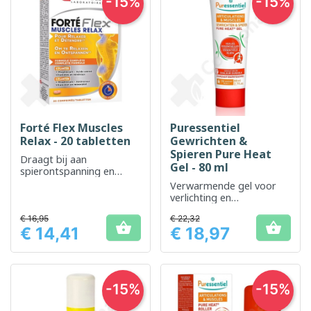
-15%
-15%
Forté Flex Muscles
Puressentiel
Relax - 20 tabletten
Gewrichten &
Spieren Pure Heat
Draagt ​​bij aan
Gel - 80 ml
spierontspanning en
vermindering van
Verwarmende gel voor
vermoeidheid
verlichting en
ontspanning van
€ 16,95
€ 22,32
gewrichten


€ 14,41
€ 18,97
Prijs
Prijs
-15%
-15%