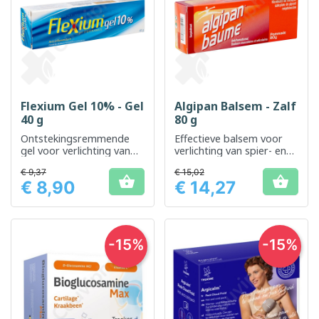
Flexium Gel 10% - Gel
Algipan Balsem - Zalf
40 g
80 g
Ontstekingsremmende
Effectieve balsem voor
gel voor verlichting van
verlichting van spier- en
gewrichts- en spierpijn
gewrichtspijn
€ 9,37
€ 15,02


€ 8,90
€ 14,27
Prijs
Prijs
-15%
-15%