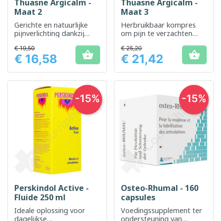
Thuasne Argicalm -
Thuasne Argicalm -
Maat 2
Maat 3
Gerichte en natuurlijke
Herbruikbaar kompres
pijnverlichting dankzij
om pijn te verzachten
thermotherapie en
door middel van
€ 19,50
€ 25,20
cryotherapie
thermotherapie


€ 16,58
€ 21,42
Prijs
Prijs
-15%
-15%
Perskindol Active -
Osteo-Rhumal - 160
Fluide 250 ml
capsules
Ideale oplossing voor
Voedingssupplement ter
dagelijkse
ondersteuning van