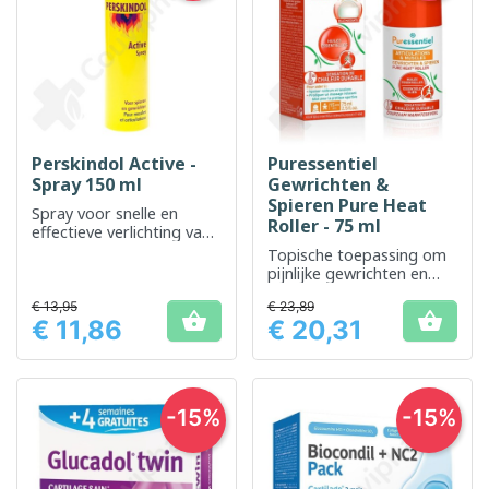
Perskindol Active -
Puressentiel
Spray 150 ml
Gewrichten &
Spieren Pure Heat
Spray voor snelle en
Roller - 75 ml
effectieve verlichting van
spier- en gewrichtspijn
Topische toepassing om
pijnlijke gewrichten en
spieren te verlichten
€ 13,95
€ 23,89


€ 11,86
€ 20,31
Prijs
Prijs
-15%
-15%