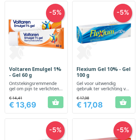
-5%
-5%
Voltaren Emulgel 1%
Flexium Gel 10% - Gel
- Gel 60 g
100 g
Ontstekingsremmende
Gel voor uitwendig
gel om pijn te verlichten
gebruik ter verlichting van
en ontstekingen te
gewrichts- en spierpijn
€ 14,41
€ 17,98
verminderen


€ 13,69
€ 17,08
Prijs
Prijs
-5%
-5%