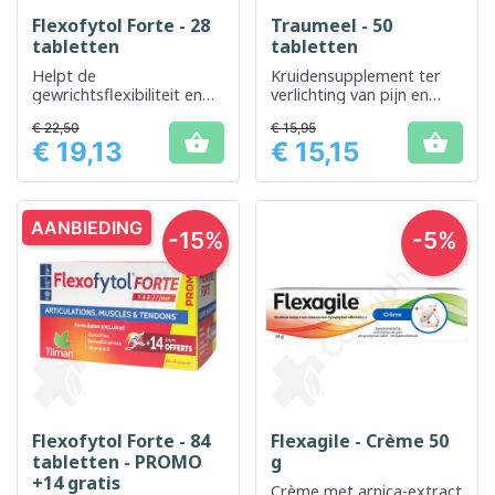
Flexofytol Forte - 28
Traumeel - 50
tabletten
tabletten
Helpt de
Kruidensupplement ter
gewrichtsflexibiliteit en
verlichting van pijn en
mobiliteit te
ontstekingen
€ 22,50
€ 15,95
ondersteunen


€ 19,13
€ 15,15
Prijs
Prijs
AANBIEDING
-15%
-5%
Flexofytol Forte - 84
Flexagile - Crème 50
tabletten - PROMO
g
+14 gratis
Crème met arnica-extract