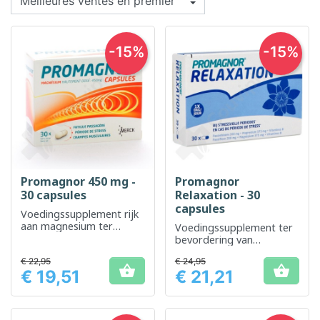
-15%
-15%
Promagnor 450 mg -
Promagnor
30 capsules
Relaxation - 30
capsules
Voedingssupplement rijk
aan magnesium ter
Voedingssupplement ter
vermindering van
bevordering van
vermoeidheid
ontspanning en
€ 22,95
€ 24,95
vermindering van


€ 19,51
€ 21,21
vermoeidheid
Prijs
Prijs