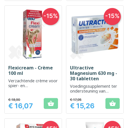
-15%
-15%
Flexicream - Crème
Ultractive
100 ml
Magnesium 630 mg -
30 tabletten
Verzachtende crème voor
spier- en
Voedingssupplement ter
gewrichtsverlichting
ondersteuning van
vermoeidheid en
€ 18,90
€ 17,95
spierfunctie


€ 16,07
€ 15,26
Prijs
Prijs