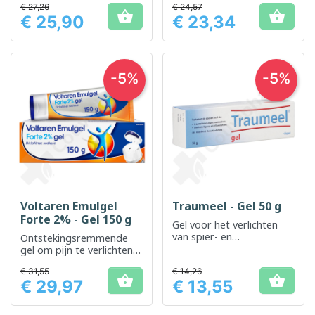
€ 27,26
€ 24,57


€ 25,90
€ 23,34
Prijs
Prijs
-5%
-5%
Voltaren Emulgel
Traumeel - Gel 50 g
Forte 2% - Gel 150 g
Gel voor het verlichten
van spier- en
Ontstekingsremmende
gewrichtspijn
gel om pijn te verlichten
en ontstekingen in
€ 31,55
€ 14,26
spieren en gewrichten te


€ 29,97
€ 13,55
verminderen
Prijs
Prijs