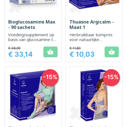
Bioglucosamine Max
Thuasne Argicalm -
- 90 sachets
Maat 1
Voedingssupplement op
Herbruikbaar kompres
basis van glucosamine ter
voor natuurlijke
ondersteuning van de
pijnverlichting
€ 38,99
€ 11,80
gewrichten


€ 33,14
€ 10,03
Prijs
Prijs
-15%
-15%