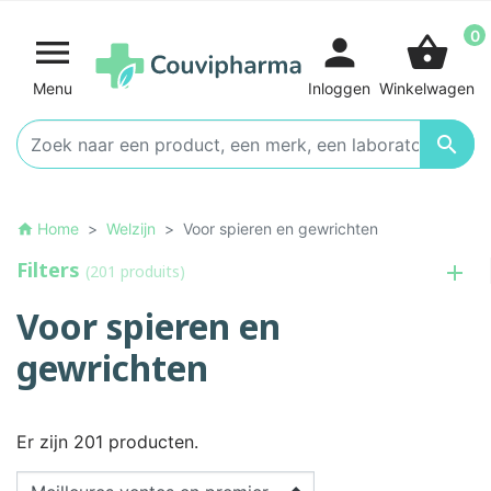
0

person
shopping_basket
Menu
Inloggen
Winkelwagen

Home
Welzijn
Voor spieren en gewrichten
home
Filters
(201 produits)
Voor spieren en
gewrichten
Er zijn 201 producten.