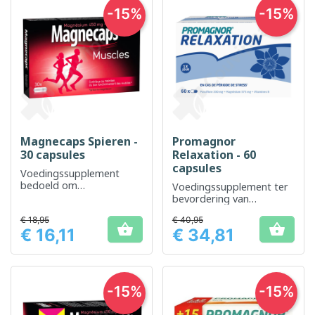
-15%
-15%
Magnecaps Spieren -
Promagnor
30 capsules
Relaxation - 60
capsules
Voedingssupplement
bedoeld om
Voedingssupplement ter
spierkrampen te
bevordering van
verminderen
ontspanning en
€ 18,95
€ 40,95
vermindering van


€ 16,11
€ 34,81
vermoeidheid
Prijs
Prijs
-15%
-15%