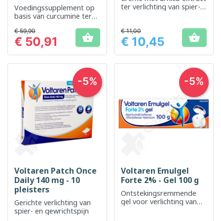
ter verlichting van spier-
Voedingssupplement op
en gewrichtspijn
basis van curcumine ter
ondersteuning van het
€ 59,90
€ 11,00
behoud van de flexibiliteit


€ 50,91
€ 10,45
van de gewrichten
Prijs
Prijs
-5%
-5%
Voltaren Patch Once
Voltaren Emulgel
Daily 140 mg - 10
Forte 2% - Gel 100 g
pleisters
Ontstekingsremmende
gel voor verlichting van
Gerichte verlichting van
spier- en gewrichtspijn
spier- en gewrichtspijn