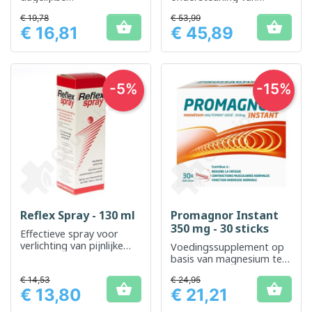
spierontspanning en
gewrichten en kraakbeen
€ 19,78
€ 53,99
comfort.


€ 16,81
€ 45,89
Prijs
Prijs
-5%
-15%
Reflex Spray - 130 ml
Promagnor Instant
350 mg - 30 sticks
Effectieve spray voor
verlichting van pijnlijke
Voedingssupplement op
spieren en gewrichten
basis van magnesium ter
vermindering van
€ 14,53
€ 24,95
vermoeidheid


€ 13,80
€ 21,21
Prijs
Prijs