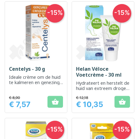
-15%
-15%
Centelys - 30 g
Helan Véloce
Voetcrème - 30 ml
Ideale crème om de huid
te kalmeren en genezing
Hydrateert en herstelt de
te bevorderen
huid van extreem droge
voeten
€ 8,90
€ 12,18


€ 7,57
€ 10,35
Prijs
Prijs
-15%
-15%