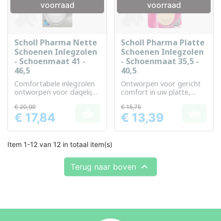
voorraad
voorraad
Scholl Pharma Nette
Scholl Pharma Platte
Schoenen Inlegzolen
Schoenen Inlegzolen
- Schoenmaat 41 -
- Schoenmaat 35,5 -
46,5
40,5
Comfortabele inlegzolen
Ontworpen voor gericht
ontworpen voor dagelijks
comfort in uw platte,
gebruik in stedelijke
smalle schoenen.
€ 20,99
€ 15,75
omgevingen


€ 17,84
€ 13,39
Prijs
Prijs
Item 1-12 van 12 in totaal item(s)

Terug naar boven