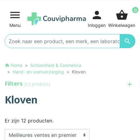
0

person
shopping_basket
Menu
Inloggen
Winkelwagen

Home
Schoonheid & Cosmetica
home
Hand- en voetverzorging
Kloven
Filters
(12 produits)
Kloven
Er zijn 12 producten.