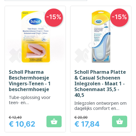
-15%
-15%
Scholl Pharma
Scholl Pharma Platte
Beschermhoesje
& Casual Schoenen
Vingers-Tenen - 1
Inlegzolen - Maat 1 -
beschermhoesje
Schoenmaat 35,5 -
40,5
Tube-oplossing voor
teen- en
Inlegzolen ontworpen om
vingerbescherming
dagelijks comfort en
ondersteuning te bieden
€ 12,49
€ 20,99
aan platvoeten


€ 10,62
€ 17,84
Prijs
Prijs