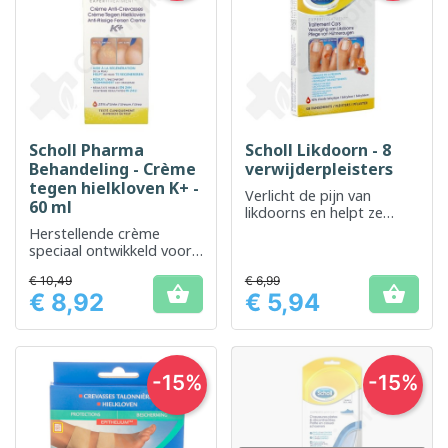
Scholl Pharma
Scholl Likdoorn - 8
Behandeling - Crème
verwijderpleisters
tegen hielkloven K+ -
Verlicht de pijn van
60 ml
likdoorns en helpt ze
geleidelijk te verdwijnen
Herstellende crème
speciaal ontwikkeld voor
de behandeling van
€ 10,49
€ 6,99
gebarsten voeten


€ 8,92
€ 5,94
Prijs
Prijs
-15%
-15%