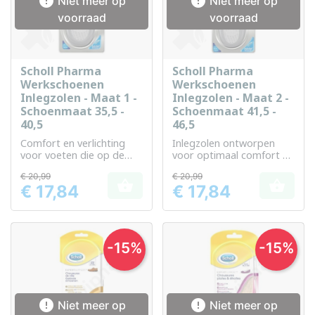


Niet meer op
Niet meer op
voorraad
voorraad
Scholl Pharma
Scholl Pharma
Werkschoenen
Werkschoenen
Inlegzolen - Maat 1 -
Inlegzolen - Maat 2 -
Schoenmaat 35,5 -
Schoenmaat 41,5 -
40,5
46,5
Comfort en verlichting
Inlegzolen ontworpen
voor voeten die op de
voor optimaal comfort en
werkplek worden belast
ondersteuning gedurende
€ 20,99
€ 20,99
de dag


€ 17,84
€ 17,84
Prijs
Prijs
-15%
-15%


Niet meer op
Niet meer op