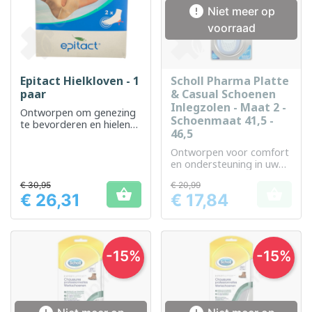

Niet meer op
voorraad
Epitact Hielkloven - 1
Scholl Pharma Platte
paar
& Casual Schoenen
Inlegzolen - Maat 2 -
Ontworpen om genezing
Schoenmaat 41,5 -
te bevorderen en hielen
46,5
te beschermen tegen
scheuren
Ontworpen voor comfort
en ondersteuning in uw
dagelijkse schoenen.
€ 30,95
€ 20,99


€ 26,31
€ 17,84
Prijs
Prijs
-15%
-15%