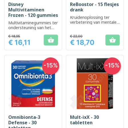
Disney
ReBoostor - 15 flesjes
Multivitaminen
drank
Frozen - 120 gummies
Kruidenoplossing ter
verbetering van mentale
Multivitaminegummies ter
en fysieke prestaties
ondersteuning van het
algehele welzijn van
€ 18,95
€ 22,00
kinderen


€ 16,11
€ 18,70
Prijs
Prijs
-15%
-15%
Omnibionta-3
Mult-ixX - 30
Defense - 30
tabletten