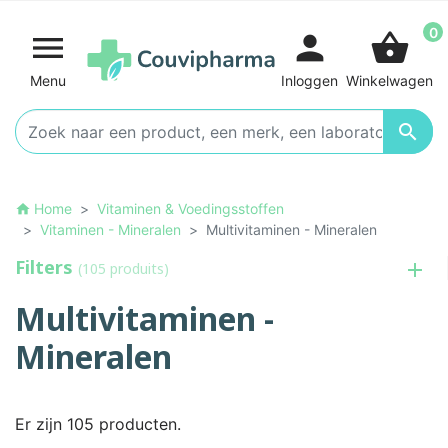
0

person
shopping_basket
Menu
Inloggen
Winkelwagen

Home
Vitaminen & Voedingsstoffen
home
Vitaminen - Mineralen
Multivitaminen - Mineralen
Filters
(105 produits)
Multivitaminen -
Mineralen
Er zijn 105 producten.