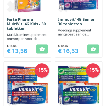
Forté Pharma
Immuvit' 4G Senior -
MultiVit' 4G Kids - 30
30 tabletten
tabletten
Voedingssupplement
aangepast aan de
Multivitaminesupplement
behoeften van senioren
ontworpen voor de
om de vitaliteit te
specifieke behoeften van
€ 15,95
behouden
€ 19,45
kinderen


€ 13,56
€ 16,53
Prijs
Prijs
-15%
-15%