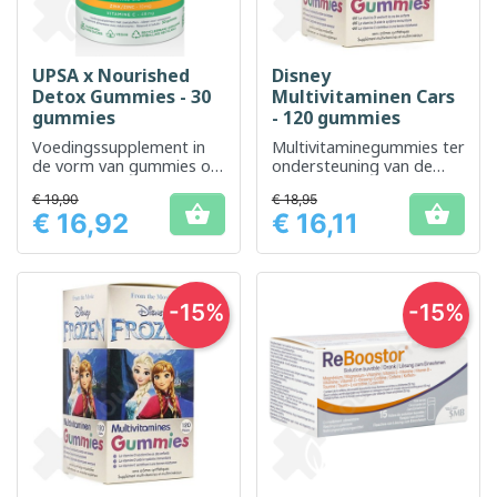
UPSA x Nourished
Disney
Detox Gummies - 30
Multivitaminen Cars
gummies
- 120 gummies
Voedingssupplement in
Multivitaminegummies ter
de vorm van gummies om
ondersteuning van de
het lichaam te helpen
vitaliteit van kinderen
€ 19,90
€ 18,95
ontgiften


€ 16,92
€ 16,11
Prijs
Prijs
-15%
-15%