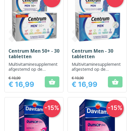
Centrum Men 50+ - 30
Centrum Men - 30
tabletten
tabletten
Multivitaminesupplement
Multivitaminesupplement
afgestemd op de
afgestemd op de
specifieke behoeften van
voedingsbehoeften van
€ 19,99
€ 19,99
mannen boven de 50
volwassen mannen


€ 16,99
€ 16,99
Prijs
Prijs
-15%
-15%