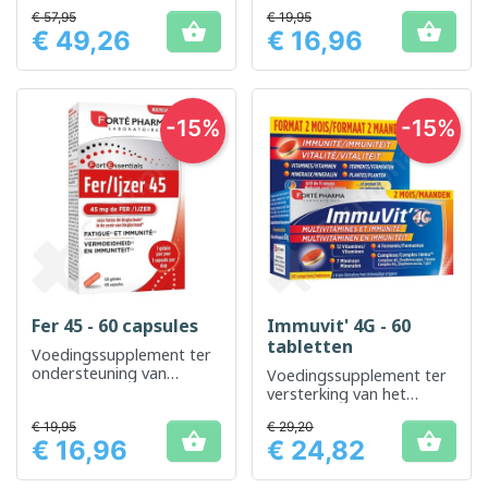
immuunsysteem van
€ 57,95
€ 19,95
kinderen


€ 49,26
€ 16,96
Prijs
Prijs
-15%
-15%
Fer 45 - 60 capsules
Immuvit' 4G - 60
tabletten
Voedingssupplement ter
ondersteuning van
Voedingssupplement ter
vermoeidheid en een
versterking van het
normale werking van het
immuunsysteem
immuunsysteem
€ 19,95
€ 29,20


€ 16,96
€ 24,82
Prijs
Prijs