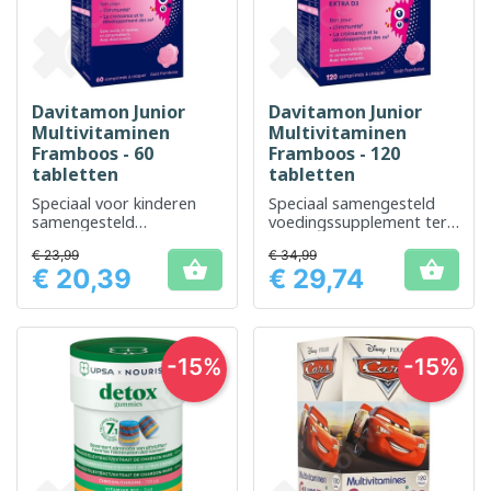
Davitamon Junior
Davitamon Junior
Multivitaminen
Multivitaminen
Framboos - 60
Framboos - 120
tabletten
tabletten
Speciaal voor kinderen
Speciaal samengesteld
samengesteld
voedingssupplement ter
voedingssupplement met
ondersteuning van de
€ 23,99
€ 34,99
frambozensmaak
ontwikkeling van kinderen


€ 20,39
€ 29,74
Prijs
Prijs
-15%
-15%