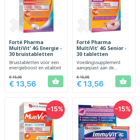
Forté Pharma
Forté Pharma
MultiVit' 4G Energie -
MultiVit' 4G Senior -
30 bruistabletten
30 tabletten
Bruistabletten voor een
Voedingssupplement
energieboost en vitaliteit
aangepast aan de
specifieke behoeften van
€ 15,95
€ 15,95
senioren


€ 13,56
€ 13,56
Prijs
Prijs
-15%
-15%