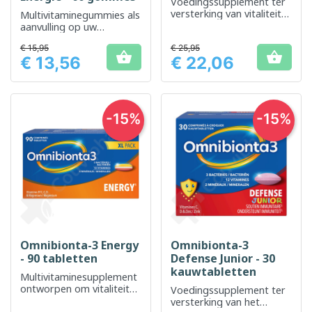
Voedingssupplement ter
versterking van vitaliteit
Multivitaminegummies als
en energie.
aanvulling op uw
dagelijkse voeding
€ 15,95
€ 25,95


€ 13,56
€ 22,06
Prijs
Prijs
-15%
-15%
Omnibionta-3 Energy
Omnibionta-3
- 90 tabletten
Defense Junior - 30
kauwtabletten
Multivitaminesupplement
ontworpen om vitaliteit
Voedingssupplement ter
en energie te verhogen
versterking van het