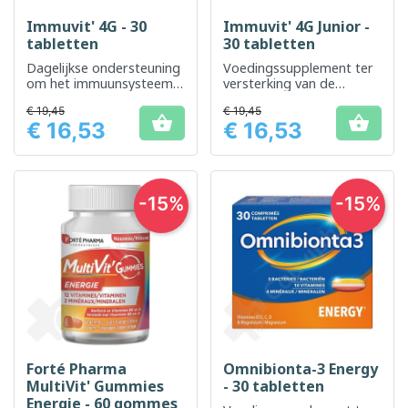
Immuvit' 4G - 30
Immuvit' 4G Junior -
tabletten
30 tabletten
Dagelijkse ondersteuning
Voedingssupplement ter
om het immuunsysteem
versterking van de
te versterken met
immuniteit van kinderen
€ 19,45
€ 19,45
Immuvit


€ 16,53
€ 16,53
Prijs
Prijs
-15%
-15%
Forté Pharma
Omnibionta-3 Energy
MultiVit' Gummies
- 30 tabletten
Energie - 60 gommes