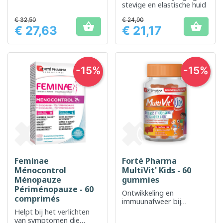
voedingsbehoeften
stevige en elastische huid
€ 32,50
€ 24,90


€ 27,63
€ 21,17
Prijs
Prijs
-15%
-15%
Feminae
Forté Pharma
Ménocontrol
MultiVit' Kids - 60
Ménopauze
gummies
Périménopauze - 60
Ontwikkeling en
comprimés
immuunafweer bij
kinderen
Helpt bij het verlichten
van symptomen die