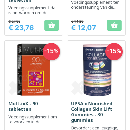
tabletten
Voedingssupplement ter
ondersteuning van de
Voedingssupplement dat
vitaliteit en het algemene
is ontworpen om de
welzijn.
natuurlijke afweer van het
€ 27,95
€ 14,20
lichaam te versterken


€ 23,76
€ 12,07
Prijs
Prijs
-15%
-15%
Mult-ixX - 90
UPSA x Nourished
tabletten
Collagen Skin Lift
Gummies - 30
Voedingssupplement om
gummies
te voorzien in de
dagelijkse
Bevordert een jeugdige,