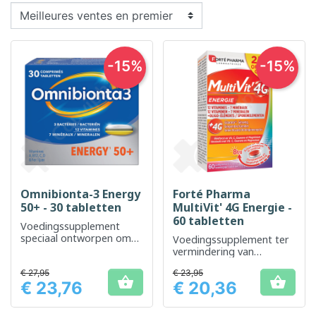
-15%
-15%
Omnibionta-3 Energy
Forté Pharma
50+ - 30 tabletten
MultiVit' 4G Energie -
60 tabletten
Voedingssupplement
speciaal ontworpen om
Voedingssupplement ter
te voldoen aan de
vermindering van
energiebehoefte van
vermoeidheid en
mensen ouder dan 50.
€ 27,95
€ 23,95
verbetering van de


€ 23,76
€ 20,36
vitaliteit
Prijs
Prijs