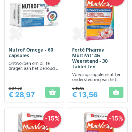
Nutrof Omega - 60
Forté Pharma
capsules
MultiVit' 4G
Weerstand - 30
Ontworpen om bij te
tabletten
dragen aan het behoud
van een normaal zicht
Voedingssupplement ter
dankzij een selectie van
ondersteuning van het
vetzuren en antioxidanten
immuunsysteem
€ 34,08
€ 15,95


€ 28,97
€ 13,56
Prijs
Prijs
-15%
-15%