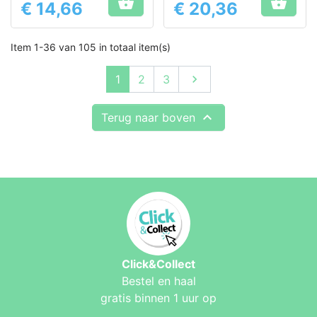


€ 14,66
€ 20,36
Prijs
Prijs
Item 1-36 van 105 in totaal item(s)
Volgende
1
2
3


Terug naar boven
Click&Collect
Bestel en haal
gratis binnen 1 uur op