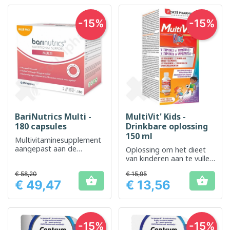
-15%
-15%
BariNutrics Multi -
MultiVit' Kids -
180 capsules
Drinkbare oplossing
150 ml
Multivitaminesupplement
aangepast aan de
Oplossing om het dieet
behoefte aan
van kinderen aan te vullen
micronutriënten na
met essentiële vitamines
bariatrische chirurgie.
€ 58,20
€ 15,95


€ 49,47
€ 13,56
Prijs
Prijs
-15%
-15%