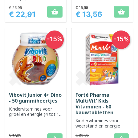
verband houden met de
€ 26,95
€ 15,95
menopauze


€ 22,91
€ 13,56
Prijs
Prijs
-15%
-15%
Vibovit Junior 4+ Dino
Forté Pharma
- 50 gummibeertjes
MultiVit' Kids
Vitaminen - 60
Kindervitamines voor
kauwtabletten
groei en energie (4 tot 12
jaar)
Kindervitamines voor
weerstand en energie
€ 17,25
€ 23,95