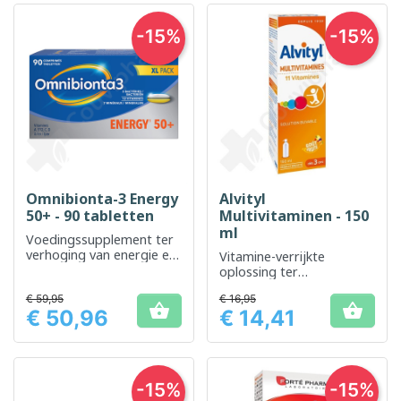
-15%
-15%
Omnibionta-3 Energy
Alvityl
50+ - 90 tabletten
Multivitaminen - 150
ml
Voedingssupplement ter
verhoging van energie en
Vitamine-verrijkte
vitaliteit bij senioren
oplossing ter
ondersteuning van de
€ 59,95
€ 16,95
dagelijkse vitaliteit


€ 50,96
€ 14,41
Prijs
Prijs
-15%
-15%