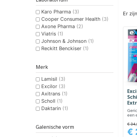
Karo Pharma
(3)
Er zij
Cooper Consumer Health
(3)
Axone Pharma
(2)
Viatris
(1)
Johnson & Johnson
(1)
Reckitt Benckiser
(1)
Merk
Lamisil
(3)
Excilor
(3)
Exci
Axitrans
(1)
Sch
Scholl
(1)
Extr
Daktarin
(1)
Geri
een e
van 
€ 34,
Galenische vorm
€ 
Prijs