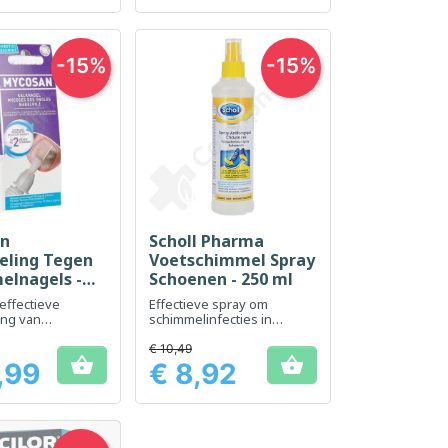
-15%
-15%
an
Scholl Pharma
el bekijken
Snel bekijken

eling Tegen
Voetschimmel Spray
elnagels -
Schoenen - 250 ml
l
effectieve
Effectieve spray om
ing van
schimmelinfecties in
s
schoenen te voorkomen
€ 10,49


,99
€ 8,92
Prijs