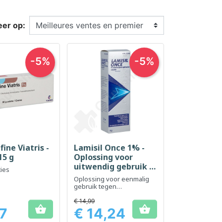
eer op:
-5%
-5%
fine Viatris -
Lamisil Once 1% -
el bekijken
Snel bekijken

15 g
Oplossing voor
uitwendig gebruik 4
ties
g
Oplossing voor eenmalig
gebruik tegen
voetschimmel
€ 14,99


17
€ 14,24
Prijs