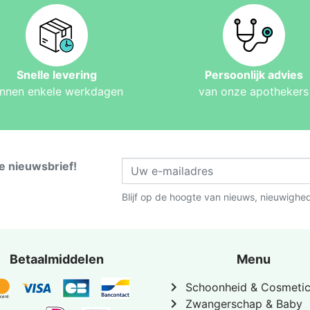
Snelle levering
Persoonlijk advies
innen enkele werkdagen
van onze apothekers
ze nieuwsbrief!
Blijf op de hoogte van nieuws, nieuwighe
Betaalmiddelen
Menu
chevron_right
Schoonheid & Cosmeti
chevron_right
Zwangerschap & Baby