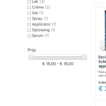
Lak
(3)
Crème
(2)
Gel
(1)
Spray
(1)
Applicator
(1)
Oplossing
(1)
Serum
(1)
Prijs
Exci
Sch
€ 18,00 - € 19,00
app
Pen 
van 
€ 29,
€ 
Prijs