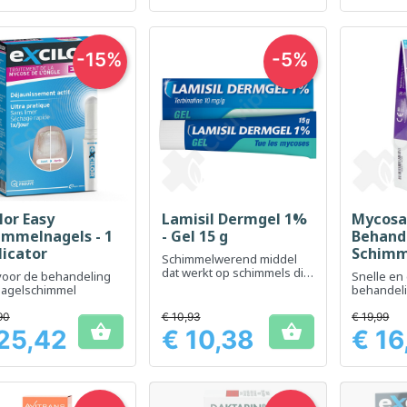
-15%
-5%
lor Easy
Lamisil Dermgel 1%
Mycos
Snel bekijken
Snel bekijken
Sn



immelnagels - 1
- Gel 15 g
Behand
licator
Schimm
Schimmelwerend middel
Set 5 m
dat werkt op schimmels die
voor de behandeling
Snelle en 
verantwoordelijk zijn voor
nagelschimmel
behandel
huidproblemen
kalknagel
90
€ 10,93
€ 19,99


25,42
€ 10,38
€ 16
Prijs
Prijs