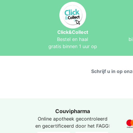
Click&Collect
Bestel en haal
b
gratis binnen 1 uur op
Schrijf u in op on
Couvipharma
Online apotheek gecontroleerd
en gecertificeerd door het
FAGG
: