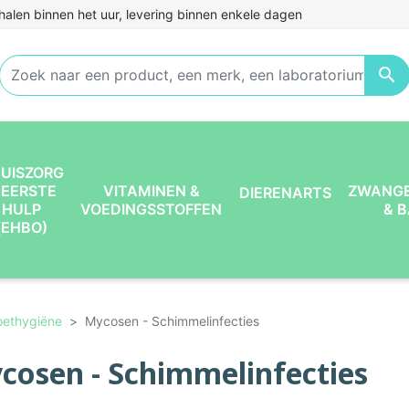
halen binnen het uur, levering binnen enkele dagen

UISZORG
 EERSTE
VITAMINEN &
ZWANG
DIERENARTS
HULP
VOEDINGSSTOFFEN
& 
(EHBO)
oethygiëne
Mycosen - Schimmelinfecties
cosen - Schimmelinfecties