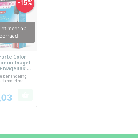
-15%
iet meer op
oorraad
 Forte Color
el bekijken
himmelnagel
 + Nagellak 8
jke behandeling
lschimmel met

,03