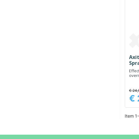
Axit
Spr
Effec
over
voet
€ 24,
€ 
Prijs
Item 1-