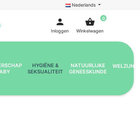
Nederlands
0
person
shopping_basket
Inloggen
Winkelwagen
ERSCHAP
HYGIËNE &
NATUURLIJKE
WELZIJN
BABY
SEKSUALITEIT
GENEESKUNDE