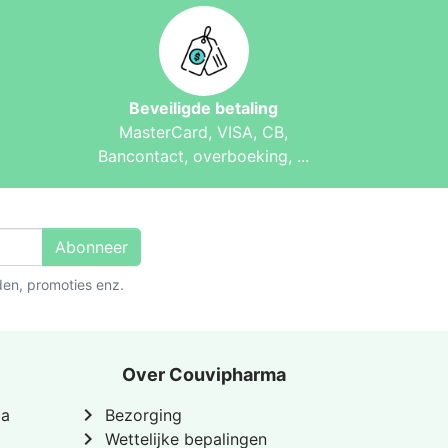
Beveiligde betaling
MasterCard, VISA, CB,
Bancontact, overboeking, ...
Abonneer
den, promoties enz.
Over Couvipharma
chevron_right
ca
Bezorging
chevron_right
Wettelijke bepalingen