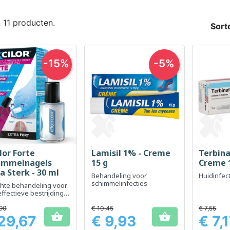
n 11 producten.
Sort
-15%
-5%
lor Forte
Lamisil 1% - Creme
Terbina
Snel bekijken
Snel bekijken
Sn



immelnagels
15 g
Creme 
a Sterk - 30 ml
Behandeling voor
Huidinfec
schimmelinfecties
chte behandeling voor
ffectieve bestrijding
nagelschimmel.
90
€ 10,45
€ 7,55


29,67
€ 9,93
€ 7,
Prijs
Prijs