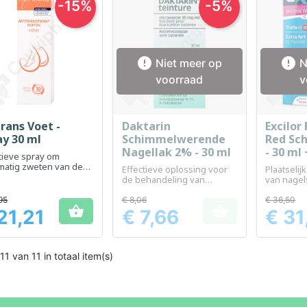
-15%
-5%


Niet meer op
N
voorraad
v
rans Voet -
Daktarin
Excilor
Snel bekijken
Snel bekijken
Sn



ay 30 ml
Schimmelwerende
Red Sc
Nagellak 2% - 30 ml
- 30 ml
tieve spray om
ml
matig zweten van de
Effectieve oplossing voor
Plaatseli
en te verminderen
de behandeling van
van nage
schimmelinfecties van de
applicator
huid
95
€ 8,06
€ 36,50


21,21
€ 7,66
€ 31
Prijs
Prijs
11 van 11 in totaal item(s)