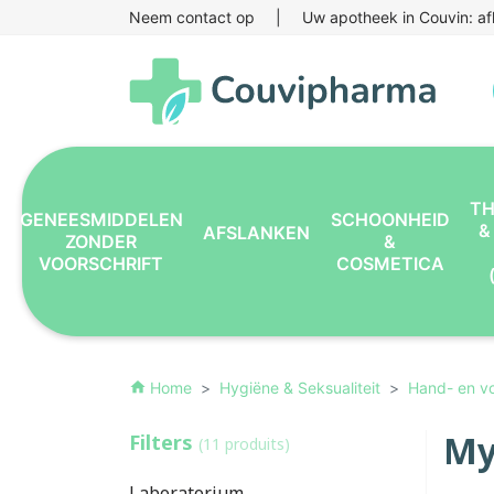
Neem contact op
|
Uw apotheek in Couvin: af
TH
GENEESMIDDELEN
SCHOONHEID
&
AFSLANKEN
ZONDER
&
VOORSCHRIFT
COSMETICA
Home
Hygiëne & Seksualiteit
Hand- en v
home
My
Filters
(11 produits)
Laboratorium