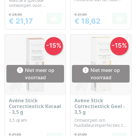
Mascara speciaal
visueel te neutraliseren
ontworpen voor
gevoelige ogen, voor
€ 24,90
€ 21,90
volume en definitie


€ 21,17
€ 18,62
Prijs
Prijs
-15%
-15%


Niet meer op
Niet meer op
voorraad
voorraad
Avène Stick
Avène Stick
Correctiestick Koraal
Correctiestick Geel -
- 3,5 g
3,5 g
3,5 gram
Ontworpen om
huidskleurimperfecties te
neutraliseren
€ 21,90
€ 21,90