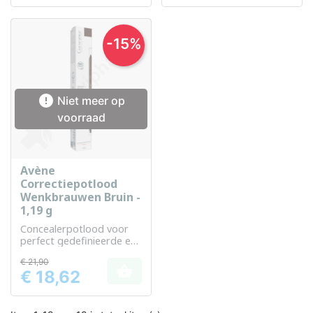
-15%

Niet meer op
voorraad
Avène
Correctiepotlood
Wenkbrauwen Bruin -
1,19 g
Concealerpotlood voor
perfect gedefinieerde en
natuurlijke wenkbrauwen
€ 21,90

€ 18,62
Prijs