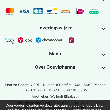
Leveringswijzen
Menu
Over Couvipharma
Pharma Gonrieux SRL -
Rue de la Barrière, 30A - 5660 Pesche
- APB 932901 - BTW: BE 0697 833 935
Apotheker: Wullepit Elisabeth
Openingstijden: maandag t/m vrijdag: 9.00 - 12.30 uur en
Door verder te surfen op deze site, aanvaardt u het gebruik van
13.30 - 18.30 uur, zaterdag: 9.00 - 12.00 uur
cookies. Met deze cookies kunnen we uw surfgedrag volgen,