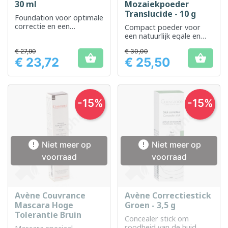
30 ml
Mozaiekpoeder
Translucide - 10 g
Foundation voor optimale
correctie en een
Compact poeder voor
harmonieuze teint
een natuurlijk egale en
stralende teint
€ 27,90
€ 30,00


€ 23,72
€ 25,50
Prijs
Prijs
-15%
-15%


Niet meer op
Niet meer op
voorraad
voorraad
Avène Couvrance
Avène Correctiestick
Mascara Hoge
Groen - 3,5 g
Tolerantie Bruin
Concealer stick om
roodheid van de huid