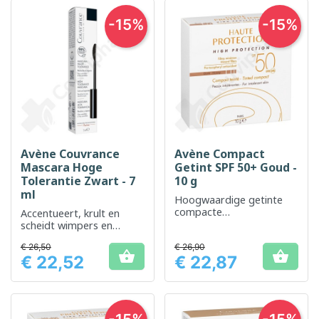
-15%
-15%
Avène Couvrance
Avène Compact
Mascara Hoge
Getint SPF 50+ Goud -
Tolerantie Zwart - 7
10 g
ml
Hoogwaardige getinte
compacte
Accentueert, krult en
zonnebrandcrème voor
scheidt wimpers en
een beschermde en egale
verhoogt de
€ 26,50
huid
€ 26,90
kleurintensiteit


€ 22,52
€ 22,87
Prijs
Prijs