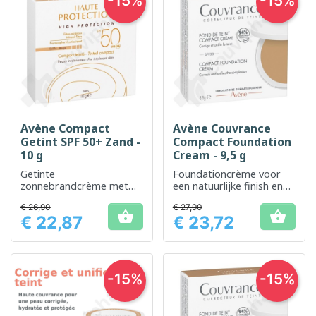
-15%
-15%
Avène Compact
Avène Couvrance
Getint SPF 50+ Zand -
Compact Foundation
10 g
Cream - 9,5 g
Getinte
Foundationcrème voor
zonnebrandcrème met
een natuurlijke finish en
hoge prestaties voor de
een vlekkeloze dekking
€ 26,90
€ 27,90
gevoelige huid


€ 22,87
€ 23,72
Prijs
Prijs
-15%
-15%