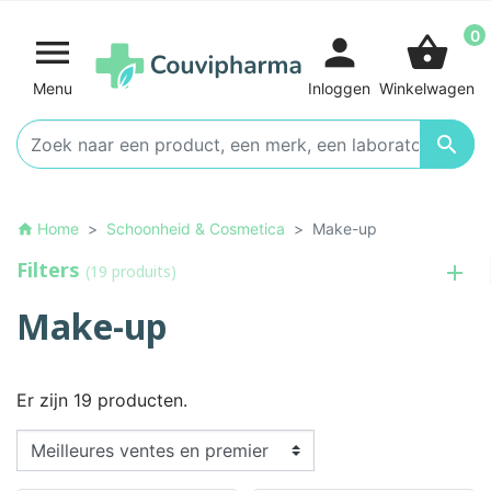
0

person
shopping_basket
Menu
Inloggen
Winkelwagen

Home
Schoonheid & Cosmetica
Make-up
home
Filters
(19 produits)
Make-up
Er zijn 19 producten.