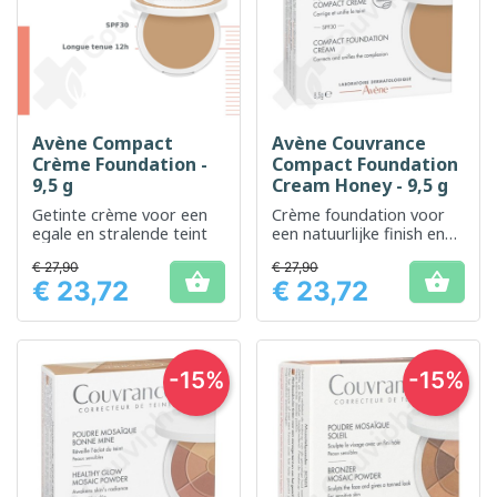
Avène Compact
Avène Couvrance
Crème Foundation -
Compact Foundation
9,5 g
Cream Honey - 9,5 g
Getinte crème voor een
Crème foundation voor
egale en stralende teint
een natuurlijke finish en
opbouwbare dekking
€ 27,90
€ 27,90


€ 23,72
€ 23,72
Prijs
Prijs
-15%
-15%