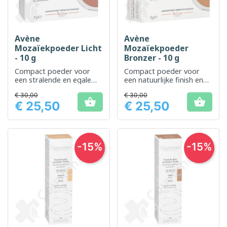
Avène
Avène
Mozaïekpoeder Licht
Mozaïekpoeder
- 10 g
Bronzer - 10 g
Compact poeder voor
Compact poeder voor
een stralende en egale
een natuurlijke finish en
teint
een stralende teint
€ 30,00
€ 30,00


€ 25,50
€ 25,50
Prijs
Prijs
-15%
-15%