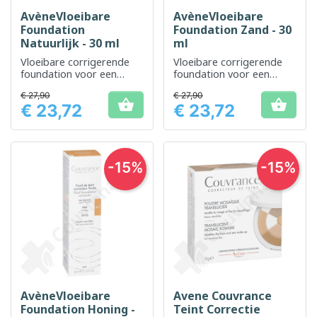
AvèneVloeibare
AvèneVloeibare
Foundation
Foundation Zand - 30
Natuurlijk - 30 ml
ml
Vloeibare corrigerende
Vloeibare corrigerende
foundation voor een
foundation voor een
natuurlijke en egale teint
egale en natuurlijke teint
€ 27,90
€ 27,90


€ 23,72
€ 23,72
Prijs
Prijs
-15%
-15%
AvèneVloeibare
Avene Couvrance
Foundation Honing -
Teint Correctie