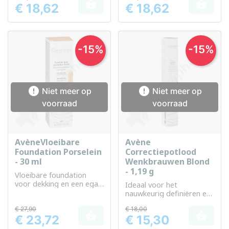


€ 18,62
€ 18,62
Prijs
Prijs
-15%
-15%


Niet meer op
Niet meer op
voorraad
voorraad
AvèneVloeibare
Avène
Foundation Porselein
Correctiepotlood
- 30 ml
Wenkbrauwen Blond
- 1,19 g
Vloeibare foundation
voor dekking en een egale
Ideaal voor het
teint
nauwkeurig definiëren en
verfraaien van
€ 27,90
€ 18,00
wenkbrauwen


€ 23,72
€ 15,30
Prijs
Prijs