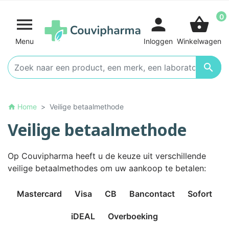
0

person
shopping_basket
Menu
Inloggen
Winkelwagen

Home
Veilige betaalmethode
home
Veilige betaalmethode
Op Couvipharma heeft u de keuze uit verschillende
veilige betaalmethodes om uw aankoop te betalen:
Mastercard
Visa
CB
Bancontact
Sofort
iDEAL
Overboeking