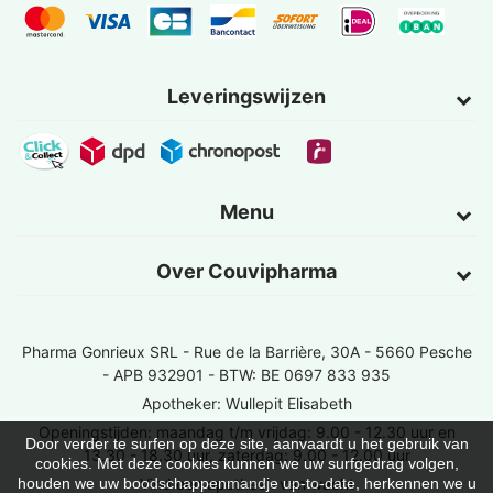
Leveringswijzen
Menu
Over Couvipharma
Pharma Gonrieux SRL -
Rue de la Barrière, 30A - 5660 Pesche
- APB 932901 - BTW: BE 0697 833 935
Apotheker: Wullepit Elisabeth
Openingstijden: maandag t/m vrijdag: 9.00 - 12.30 uur en
Door verder te surfen op deze site, aanvaardt u het gebruik van
13.30 - 18.30 uur, zaterdag: 9.00 - 12.00 uur
cookies. Met deze cookies kunnen we uw surfgedrag volgen,
Vind een apotheek van wacht
houden we uw boodschappenmandje up-to-date, herkennen we u