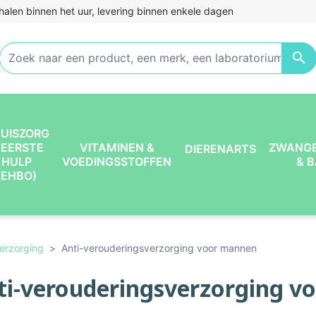
halen binnen het uur, levering binnen enkele dagen

UISZORG
 EERSTE
VITAMINEN &
ZWANG
DIERENARTS
HULP
VOEDINGSSTOFFEN
& 
(EHBO)
erzorging
Anti-verouderingsverzorging voor mannen
ti-verouderingsverzorging v