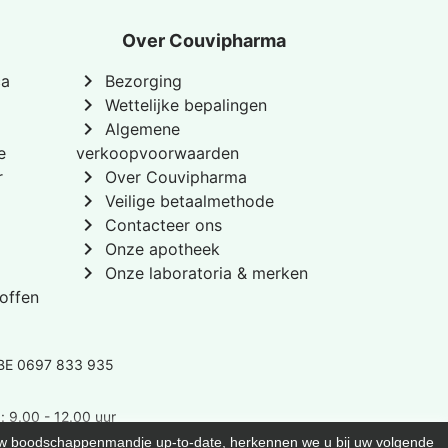
Over Couvipharma
chevron_right
ca
Bezorging
chevron_right
Wettelijke bepalingen
chevron_right
Algemene
e
verkoopvoorwaarden
chevron_right
r
Over Couvipharma
chevron_right
Veilige betaalmethode
chevron_right
Contacteer ons
chevron_right
Onze apotheek
chevron_right
Onze laboratoria & merken
offen
BE 0697 833 935
: 9.00 - 12.00 uur
 uw boodschappenmandje up-to-date, herkennen we u bij uw volgende