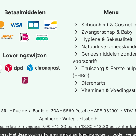
Betaalmiddelen
Menu
chevron_right
Schoonheid & Cosmeti
chevron_right
Zwangerschap & Baby
chevron_right
Hygiëne & Seksualiteit
chevron_right
Natuurlijke geneeskund
chevron_right
Geneesmiddelen zonde
Leveringswijzen
voorschrift
chevron_right
Thuiszorg & Eerste hulp
(EHBO)
chevron_right
Dierenarts
chevron_right
Vitaminen & Voedingsst
 SRL -
Rue de la Barrière, 30A - 5660 Pesche
- APB 932901 - BTW: 
Apotheker: Wullepit Elisabeth
aandag t/m vrijdag: 9.00 - 12.30 uur en 13.30 - 18.30 uur, zaterdag
cookies. Met deze cookies kunnen we uw surfgedrag volgen, houden we
Vind een apotheek van wacht