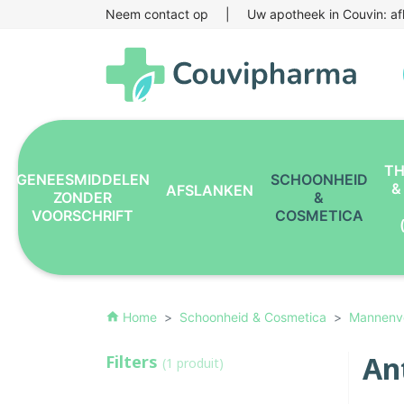
Neem contact op
|
Uw apotheek in Couvin: af
TH
GENEESMIDDELEN
SCHOONHEID
&
AFSLANKEN
ZONDER
&
VOORSCHRIFT
COSMETICA
Home
Schoonheid & Cosmetica
Mannenv
home
An
Filters
(1 produit)