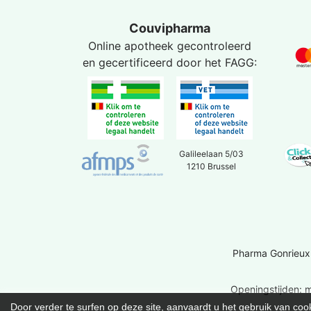
Couvipharma
Online apotheek gecontroleerd
en gecertificeerd door het
FAGG
:
Galileelaan 5/03
1210 Brussel
Pharma Gonrieux
Openingstijden: m
Door verder te surfen op deze site, aanvaardt u het gebruik van 