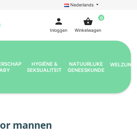
Nederlands
0
person
shopping_basket
Inloggen
Winkelwagen
ERSCHAP
HYGIËNE &
NATUURLIJKE
WELZIJN
BABY
SEKSUALITEIT
GENEESKUNDE
oor mannen