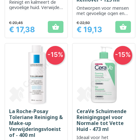
Reinigt en kalmeert de
gevoelige huid. Verwijdert
Ontworpen voor mensen
onzuiverheden van het
met gevoelige ogen en
gezicht en de ogen.
dragers van
€ 20,45
€ 22,50
contactlenzen


€ 17,38
€ 19,13
Prijs
Prijs
-15%
-15%
La Roche-Posay
CeraVe Schuimende
Toleriane Reiniging &
Reinigingsgel voor
Make-up
Normale tot Vette
Verwijderingsvloeist
Huid - 473 ml
of - 400 ml
Ideaal voor het