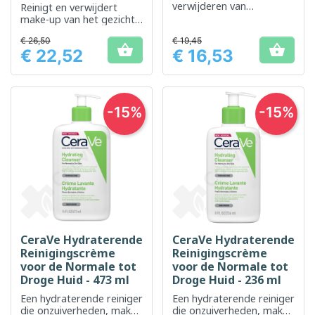
verwijderen van
Reinigt en verwijdert
onzuiverheden, overtollig
make-up van het gezicht
talg en make-up op de
en de ogen, speciaal
€ 26,50
gevoelige huid
€ 19,45
ontwikkeld voor de


€ 22,52
€ 16,53
gevoelige huid.
Prijs
Prijs
-15%
-15%
CeraVe Hydraterende
CeraVe Hydraterende
Reinigingscrème
Reinigingscrème
voor de Normale tot
voor de Normale tot
Droge Huid - 473 ml
Droge Huid - 236 ml
Een hydraterende reiniger
Een hydraterende reiniger
die onzuiverheden, make-
die onzuiverheden, make-