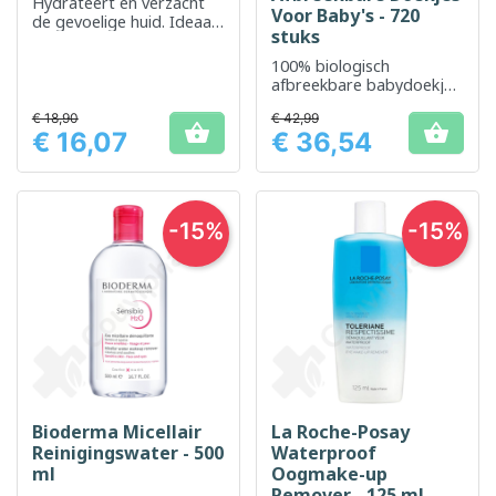
Hydrateert en verzacht
Voor Baby's - 720
de gevoelige huid. Ideaal
stuks
voor het verwijderen van
make-up.
100% biologisch
afbreekbare babydoekjes
zonder agressieve
€ 18,90
€ 42,99
chemicaliën


€ 16,07
€ 36,54
Prijs
Prijs
-15%
-15%
Bioderma Micellair
La Roche-Posay
Reinigingswater - 500
Waterproof
ml
Oogmake-up
Remover - 125 ml