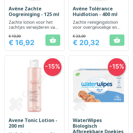
Avène Zachte
Avène Tolérance
Oogreiniging - 125 ml
Huidlotion - 400 ml
Zachte lotion voor het
Zachte reinigingslotion
zachtjes verwijderen van
voor overgevoelige en
make-up bij gevoelige
allergische huid
€ 19,90
€ 23,90
ogen


€ 16,92
€ 20,32
Prijs
Prijs
-15%
-15%
Avene Tonic Lotion -
WaterWipes
200 ml
Biologisch
Afbreekbare Doekjes