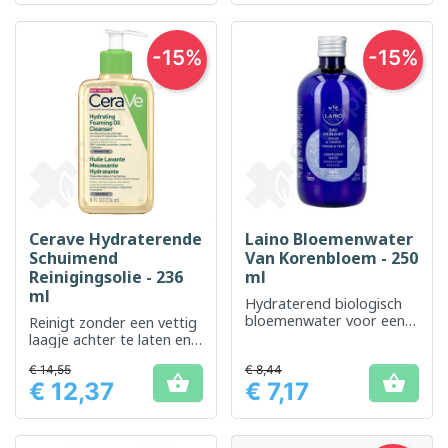
-15%
-15%
Cerave Hydraterende
Laino Bloemenwater
Schuimend
Van Korenbloem - 250
Reinigingsolie - 236
ml
ml
Hydraterend biologisch
bloemenwater voor een
Reinigt zonder een vettig
stralende huid
laagje achter te laten en
kalmeert onmiddellijk de
€ 14,55
€ 8,44
droge en gevoelige huid


€ 12,37
€ 7,17
Prijs
Prijs