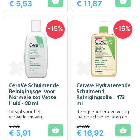


€ 5,53
€ 11,87
gevoelige huid.
Prijs
Prijs
-15%
-15%
CeraVe Schuimende
Cerave Hydraterende
Reinigingsgel voor
Schuimend
Normale tot Vette
Reinigingsolie - 473
Huid - 88 ml
ml
Ideaal voor het
Reinigt zonder een vettig
verwijderen van
laagje achter te laten en
onzuiverheden, overtollig
kalmeert onmiddellijk de
€ 6,95
€ 19,90
talg en make-up op de
droge en gevoelige huid


€ 5,91
€ 16,92
gevoelige huid
Prijs
Prijs