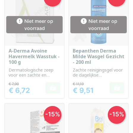


Niet meer op
Niet meer op
voorraad
voorraad
A-Derma Avoine
Bepanthen Derma
Havermelk Wasstuk -
Milde Wasgel Gezicht
100 g
- 200 ml
Dermatologische zeep
Zachte reinigingsgel voor
voor een zachte en
de dagelijkse
beschermende reiniging
gezichtsverzorging,
€ 7,90
€ 11,19
van de huid
geschikt voor de


€ 6,72
€ 9,51
gevoelige huid.
Prijs
Prijs
-15%
-15%