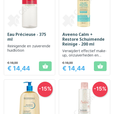
Eau Précieuse - 375
Aveeno Calm +
ml
Restore Schuimende
Reinige - 200 ml
Reinigende en zuiverende
huidlotion
Verwijdert effectief make-
up, onzuiverheden en
overtollig talg
€ 16,99
€ 16,99


€ 14,44
€ 14,44
Prijs
Prijs
-15%
-15%