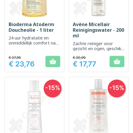
Bioderma Atoderm
Avène Micellair
Doucheolie - 1 liter
Reinigingswater - 200
ml
24 uur hydratatie en
onmiddellijk comfort na
Zachte reiniger voor
het douchen
gezicht en ogen, geschikt
voor de gevoelige huid
€ 27,95
€ 20,90


€ 23,76
€ 17,77
Prijs
Prijs
-15%
-15%