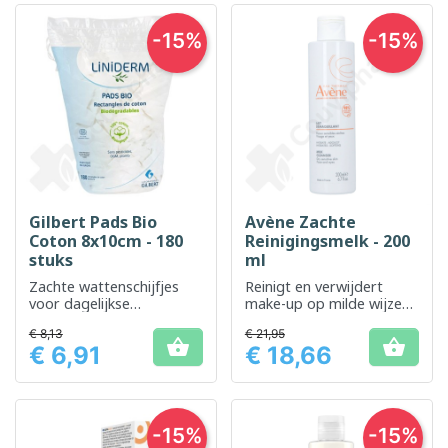
-15%
-15%
Gilbert Pads Bio
Avène Zachte
Coton 8x10cm - 180
Reinigingsmelk - 200
stuks
ml
Zachte wattenschijfjes
Reinigt en verwijdert
voor dagelijkse
make-up op milde wijze
huidreiniging
zonder de huid uit te
€ 8,13
€ 21,95
drogen


€ 6,91
€ 18,66
Prijs
Prijs
-15%
-15%