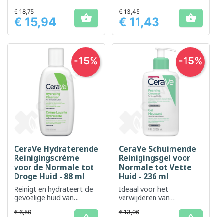
up en ander vuil van het
up en ander vuil van het
€ 18,75
€ 13,45
gezicht en lichaam
gezicht en lichaam


€ 15,94
€ 11,43
verwijdert
verwijdert
Prijs
Prijs
-15%
-15%
CeraVe Hydraterende
CeraVe Schuimende
Reinigingscrème
Reinigingsgel voor
voor de Normale tot
Normale tot Vette
Droge Huid - 88 ml
Huid - 236 ml
Reinigt en hydrateert de
Ideaal voor het
gevoelige huid van
verwijderen van
gezicht en lichaam
onzuiverheden, overtollig
€ 6,50
€ 13,96
talg en make-up op de