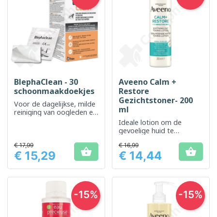
BlephaClean - 30
Aveeno Calm +
schoonmaakdoekjes
Restore
Gezichtstoner- 200
Voor de dagelijkse, milde
ml
reiniging van oogleden en
ogen zonder irritatie.
Ideale lotion om de
gevoelige huid te
kalmeren en te
€ 17,99
€ 16,99
verstevigen


€ 15,29
€ 14,44
Prijs
Prijs
-15%
-15%