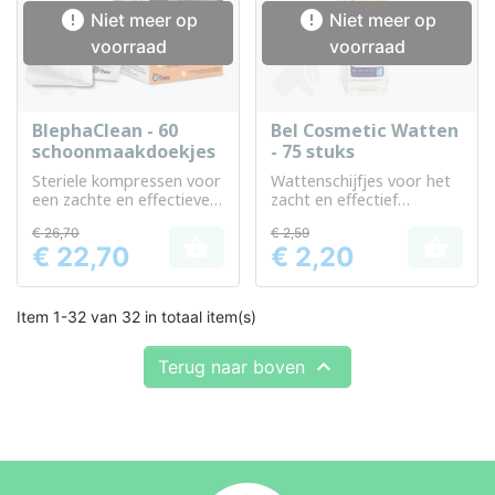


Niet meer op
Niet meer op
voorraad
voorraad
BlephaClean - 60
Bel Cosmetic Watten
schoonmaakdoekjes
- 75 stuks
Steriele kompressen voor
Wattenschijfjes voor het
een zachte en effectieve
zacht en effectief
reiniging van de oogleden
verwijderen van make-up
€ 26,70
€ 2,59


€ 22,70
€ 2,20
Prijs
Prijs
Item 1-32 van 32 in totaal item(s)

Terug naar boven