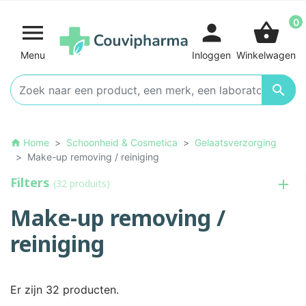
0

person
shopping_basket
Menu
Inloggen
Winkelwagen

Home
Schoonheid & Cosmetica
Gelaatsverzorging
home
Make-up removing / reiniging
Filters
(32 produits)
Make-up removing /
reiniging
Er zijn 32 producten.