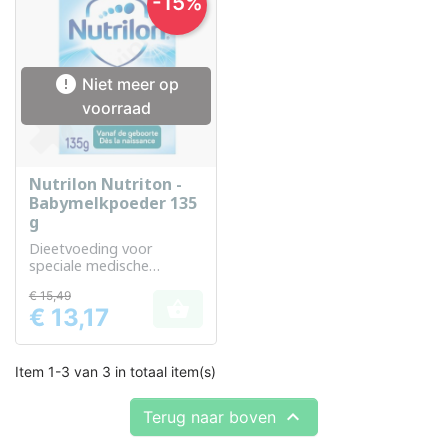
-15%

Niet meer op
voorraad
Nutrilon Nutriton -
Babymelkpoeder 135
g
Dieetvoeding voor
speciale medische
doeleinden voor baby's
€ 15,49

€ 13,17
Prijs
Item 1-3 van 3 in totaal item(s)

Terug naar boven