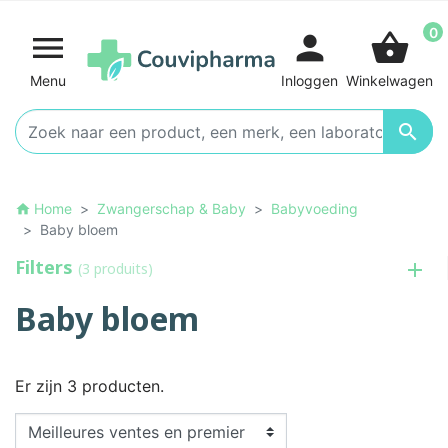
0

person
shopping_basket
Menu
Inloggen
Winkelwagen

Home
Zwangerschap & Baby
Babyvoeding
home
Baby bloem
Filters
(3 produits)
Baby bloem
Er zijn 3 producten.