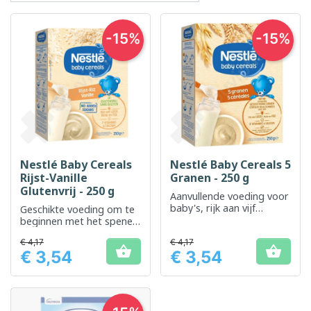
-15%
-15%
Nestlé Baby Cereals
Nestlé Baby Cereals 5
Rijst-Vanille
Granen - 250 g
Glutenvrij - 250 g
Aanvullende voeding voor
baby's, rijk aan vijf
Geschikte voeding om te
essentiële granen
beginnen met het spenen
van baby's
€ 4,17
€ 4,17


€ 3,54
€ 3,54
Prijs
Prijs