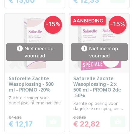
€ 13,60
€ 12,33
Prijs
Prijs
AANBIEDING
-15%
-15%


Niet meer op
Niet meer op
voorraad
voorraad
Saforelle Zachte
Saforelle Zachte
Wasoplossing - 500
Wasoplossing - 2 x
ml - PROMO -20%
500 ml - PROMO 2de
-50%
Zachte reiniger voor
dagelijkse intieme hygiëne
Zachte oplossing voor
dagelijkse reiniging, die
tevens de gevoelige huid
€ 14,32
€ 26,85
verzacht.


€ 12,17
€ 22,82
Prijs
Prijs