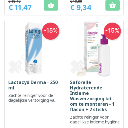
€ 13,49
€ 10,99
respect voor de
intieme flora


€ 11,47
€ 9,34
natuurlijke balans.
Prijs
Prijs
-15%
-15%
Lactacyd Derma - 250
Saforelle
ml
Hydraterende
Intieme
Zachte reiniger voor de
Wasverzorging kit
dagelijkse verzorging van
om te monteren - 1
de gevoelige huid.
flacon + 2 sticks
Zachte reiniger voor
dagelijkse intieme hygiëne