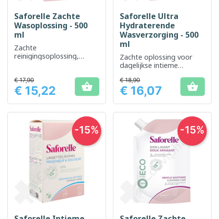
Saforelle Zachte
Saforelle Ultra
Wasoplossing - 500
Hydraterende
ml
Wasverzorging - 500
ml
Zachte
reinigingsoplossing,
Zachte oplossing voor
ideaal voor dagelijkse
dagelijkse intieme
intieme hygiëne
hygiëne, verzacht en
€ 17,90
€ 18,90
hydrateert


€ 15,22
€ 16,07
Prijs
Prijs
-15%
-15%
Saforelle Intieme
Saforelle Zachte