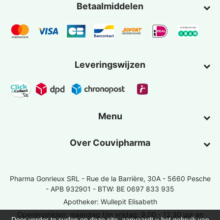
Betaalmiddelen
Leveringswijzen
Menu
Over Couvipharma
Pharma Gonrieux SRL -
Rue de la Barrière, 30A - 5660 Pesche
- APB 932901 - BTW: BE 0697 833 935
Apotheker: Wullepit Elisabeth
Openingstijden: maandag t/m vrijdag: 9.00 - 12.30 uur en
Door verder te surfen op deze site, aanvaardt u het gebruik van