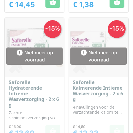


€ 14,45
€ 1,38
Prijs
Prijs
-15%
-15%


Niet meer op
Niet meer op
voorraad
voorraad
Saforelle
Saforelle
Hydraterende
Kalmerende Intieme
Intieme
Wasverzorging - 2 x 6
Wasverzorging - 2 x 6
g
g
4 navullingen voor de
verzachtende kit om te
Zachte
reconstitueren
reinigingsverzorging voor
de dagelijkse intieme
€ 16,00
€ 14,50
hygiëne, met een


hydraterende werking.