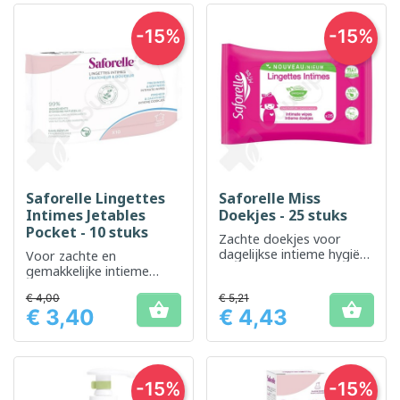
-15%
-15%
Saforelle Lingettes
Saforelle Miss
Intimes Jetables
Doekjes - 25 stuks
Pocket - 10 stuks
Zachte doekjes voor
dagelijkse intieme hygiëne
Voor zachte en
voor jonge meisjes
gemakkelijke intieme
hygiëne onderweg
€ 4,00
€ 5,21


€ 3,40
€ 4,43
Prijs
Prijs
-15%
-15%