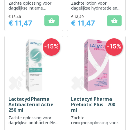
Zachte oplossing voor
Zachte lotion voor
dagelijkse intieme
dagelijkse hydratatie en
hygiëne, geschikt voor de
bescherming van de
€ 13,49
€ 13,49
gevoelige huid
intieme zone.


€ 11,47
€ 11,47
Prijs
Prijs
-15%
-15%
Lactacyd Pharma
Lactacyd Pharma
Antibacterial Actie -
Prebiotic Plus - 200
250 ml
ml
Zachte oplossing voor
Zachte
dagelijkse antibacteriële
reinigingsoplossing voor
bescherming, met
het evenwicht van de