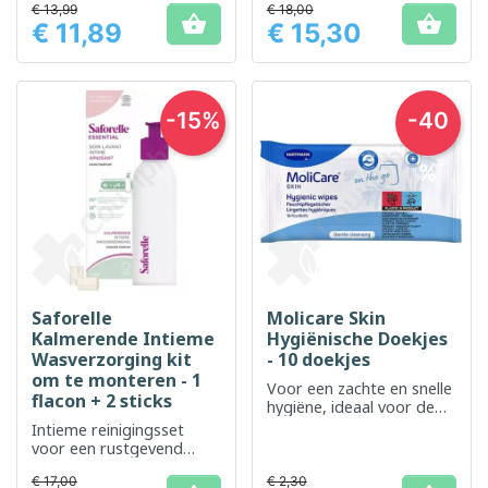
€ 13,99
€ 18,00


€ 11,89
€ 15,30
Prijs
Prijs
-15%
-40
%
Saforelle
Molicare Skin
Kalmerende Intieme
Hygiënische Doekjes
Wasverzorging kit
- 10 doekjes
om te monteren - 1
Voor een zachte en snelle
flacon + 2 sticks
hygiëne, ideaal voor de
gevoelige huid
Intieme reinigingsset
voor een rustgevend
gevoel en milde hygiëne
€ 17,00
€ 2,30