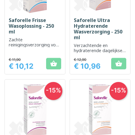
Saforelle Frisse
Saforelle Ultra
Wasoplossing - 250
Hydraterende
ml
Wasverzorging - 250
ml
Zachte
reinigingsverzorging voor
Verzachtende en
dagelijks intiem comfort
hydraterende dagelijkse
verzorging voor intieme
€ 11,90
€ 12,90
en lichaamshygiëne.


€ 10,12
€ 10,96
Prijs
Prijs
-15%
-15%