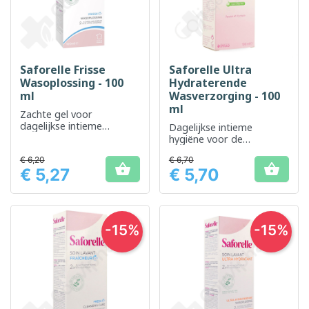
Saforelle Frisse
Saforelle Ultra
Wasoplossing - 100
Hydraterende
ml
Wasverzorging - 100
ml
Zachte gel voor
dagelijkse intieme
Dagelijkse intieme
hygiëne, respecteert en
hygiëne voor de
beschermt de natuurlijke
gevoelige of droge huid
balans
€ 6,20
€ 6,70


€ 5,27
€ 5,70
Prijs
Prijs
-15%
-15%