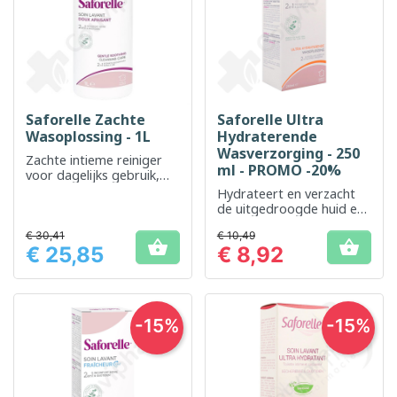
Saforelle Zachte
Saforelle Ultra
Wasoplossing - 1L
Hydraterende
Wasverzorging - 250
Zachte intieme reiniger
ml - PROMO -20%
voor dagelijks gebruik,
respecteert de natuurlijke
Hydrateert en verzacht
balans
de uitgedroogde huid en
slijmvliezen
€ 30,41
€ 10,49


€ 25,85
€ 8,92
Prijs
Prijs
-15%
-15%