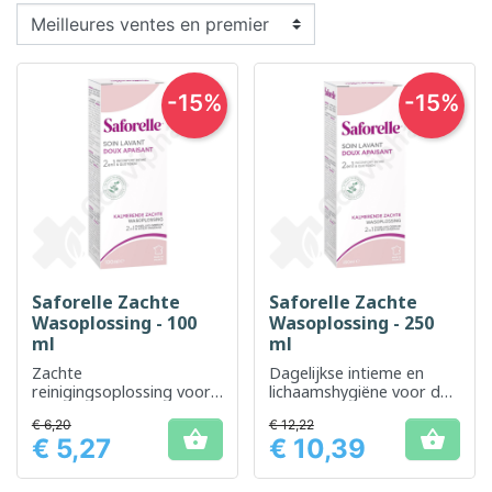
-15%
-15%
Saforelle Zachte
Saforelle Zachte
Wasoplossing - 100
Wasoplossing - 250
ml
ml
Zachte
Dagelijkse intieme en
reinigingsoplossing voor
lichaamshygiëne voor de
dagelijkse intieme hygiëne
gevoelige of geïrriteerde
€ 6,20
€ 12,22
huid


€ 5,27
€ 10,39
Prijs
Prijs