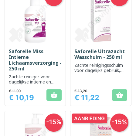
Saforelle Miss
Saforelle Ultrazacht
Intieme
Wasschuim - 250 ml
Lichaamsverzorging -
Zachte reinigingsschuim
250 ml
voor dagelijks gebruik,
geschikt voor intieme
Zachte reiniger voor
zones
dagelijkse intieme en
lichaamshygiëne voor
€ 11,99
€ 13,20
jonge meisjes


€ 10,19
€ 11,22
Prijs
Prijs
AANBIEDING
-15%
-15%