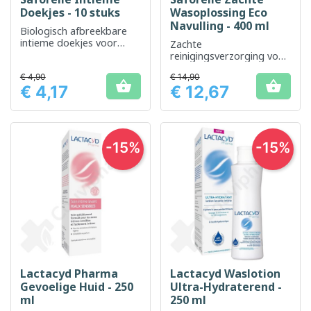
Doekjes - 10 stuks
Wasoplossing Eco
Navulling - 400 ml
Biologisch afbreekbare
intieme doekjes voor
Zachte
optimale frisheid en
reinigingsverzorging voor
hygiëne in alle situaties
de dagelijkse intieme
€ 4,90
€ 14,90
hygiëne


€ 4,17
€ 12,67
Prijs
Prijs
-15%
-15%
Lactacyd Pharma
Lactacyd Waslotion
Gevoelige Huid - 250
Ultra-Hydraterend -
ml
250 ml