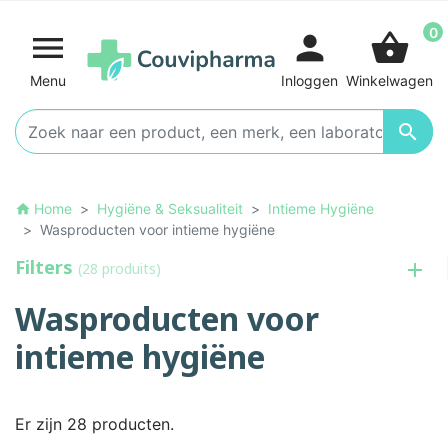
0

person
shopping_basket
Menu
Inloggen
Winkelwagen

Home
Hygiëne & Seksualiteit
Intieme Hygiëne
home
Wasproducten voor intieme hygiëne
Filters
(28 produits)
Wasproducten voor
intieme hygiëne
Er zijn 28 producten.