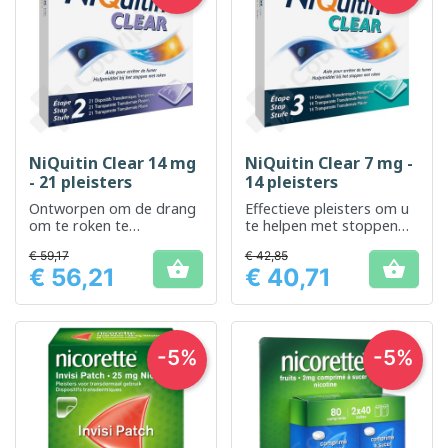
NiQuitin Clear 14 mg
NiQuitin Clear 7 mg -
- 21 pleisters
14 pleisters
Ontworpen om de drang
Effectieve pleisters om u
om te roken te
te helpen met stoppen
verminderen en het
met roken.
€ 59,17
€ 42,85
stoppen met roken te


€ 56,21
€ 40,71
ondersteunen
Prijs
Prijs
-5%
-5%