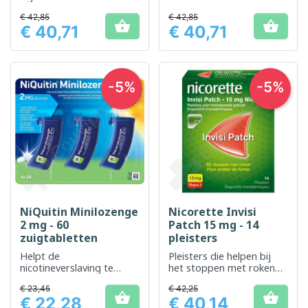
verminderen als
nicotine te verminderen
€ 42,85
€ 42,85
onderdeel van het


€ 40,71
€ 40,71
stoppen met roken
Prijs
Prijs
-5%
-5%
NiQuitin Minilozenge
Nicorette Invisi
2 mg - 60
Patch 15 mg - 14
zuigtabletten
pleisters
Helpt de
Pleisters die helpen bij
nicotineverslaving te
het stoppen met roken
verminderen als
door de behoefte aan
€ 23,45
€ 42,25
onderdeel van het
nicotine te verminderen


€ 22,28
€ 40,14
stoppen met roken
Prijs
Prijs