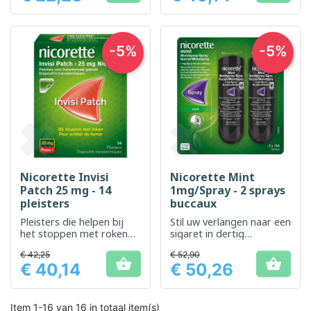
-5%
-5%
Nicorette Invisi
Nicorette Mint
Patch 25 mg - 14
1mg/Spray - 2 sprays
pleisters
buccaux
Pleisters die helpen bij
Stil uw verlangen naar een
het stoppen met roken
sigaret in dertig
door de behoefte aan
seconden
€ 42,25
€ 52,90
nicotine te verminderen


€ 40,14
€ 50,26
Prijs
Prijs
Item 1-16 van 16 in totaal item(s)