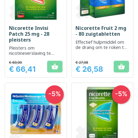
Nicorette Invisi
Nicorette Fruit 2 mg
Patch 25 mg - 28
- 80 zuigtabletten
pleisters
Effectief hulpmiddel om
de drang om te roken te
Pleisters om
verminderen en
nicotineverslaving te
nicotineontwenningsversc
verminderen en het
€ 69,90
hijnselen te beheersen.
€ 27,98
stoppen met roken te


€ 66,41
€ 26,58
ondersteunen
Prijs
Prijs
-5%
-5%