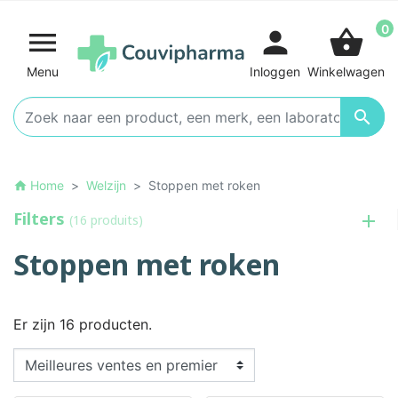
0

person
shopping_basket
Menu
Inloggen
Winkelwagen

Home
Welzijn
Stoppen met roken
home
Filters
(16 produits)
Stoppen met roken
Er zijn 16 producten.