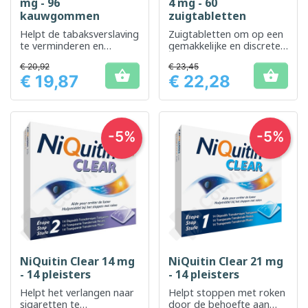
mg - 96
4 mg - 60
kauwgommen
zuigtabletten
Helpt de tabaksverslaving
Zuigtabletten om op een
te verminderen en
gemakkelijke en discrete
hunkering naar tabak te
manier de
€ 20,92
€ 23,45
beheersen
nicotineverslaving te


€ 19,87
€ 22,28
verminderen
Prijs
Prijs
-5%
-5%
NiQuitin Clear 14 mg
NiQuitin Clear 21 mg
- 14 pleisters
- 14 pleisters
Helpt het verlangen naar
Helpt stoppen met roken
sigaretten te
door de behoefte aan