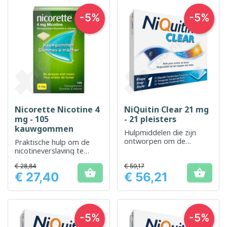
-5%
-5%
Nicorette Nicotine 4
NiQuitin Clear 21 mg
mg - 105
- 21 pleisters
kauwgommen
Hulpmiddelen die zijn
ontworpen om de
Praktische hulp om de
nicotineafhankelijkheid te
nicotineverslaving te
verminderen als
verminderen en het
€ 28,84
onderdeel van het
€ 59,17
stoppen met roken


€ 27,40
€ 56,21
stoppen met roken.
gemakkelijker te maken
Prijs
Prijs
-5%
-5%