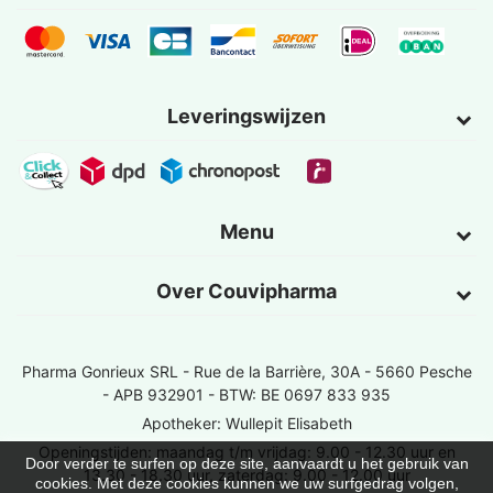
Leveringswijzen
Menu
Over Couvipharma
Pharma Gonrieux SRL -
Rue de la Barrière, 30A - 5660 Pesche
- APB 932901 - BTW: BE 0697 833 935
Apotheker: Wullepit Elisabeth
Openingstijden: maandag t/m vrijdag: 9.00 - 12.30 uur en
Door verder te surfen op deze site, aanvaardt u het gebruik van
13.30 - 18.30 uur, zaterdag: 9.00 - 12.00 uur
cookies. Met deze cookies kunnen we uw surfgedrag volgen,