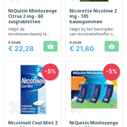
NiQuitin Minilozenge
Nicorette Nicotine 2
Citrus 2 mg - 60
mg - 105
zuigtabletten
kauwgommen
Helpt de
Helpt bij het bestrijden
nicotineverslaving te
van nicotinebehoefte om
verminderen als
te stoppen met roken
€ 23,45
€ 22,95
onderdeel van het


€ 22,28
€ 21,80
stoppen met roken
Prijs
Prijs
-5%
-5%
Nicotinell Cool Mint 2
NiQuitin Minilozenge