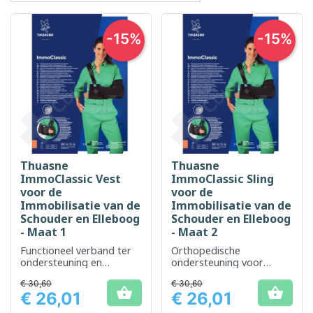
-15%
-15%
Thuasne
Thuasne
ImmoClassic Vest
ImmoClassic Sling
voor de
voor de
Immobilisatie van de
Immobilisatie van de
Schouder en Elleboog
Schouder en Elleboog
- Maat 1
- Maat 2
Functioneel verband ter
Orthopedische
ondersteuning en
ondersteuning voor
stabilisatie
stabilisatie van de
€ 30,60
€ 30,60
lumbale regio


€ 26,01
€ 26,01
Prijs
Prijs