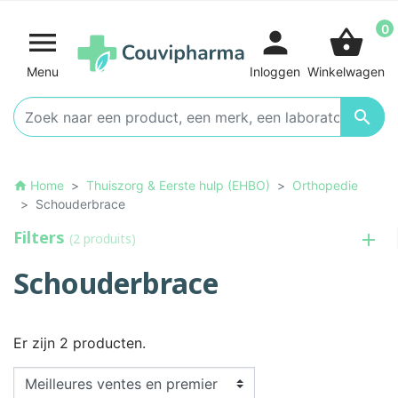
0

person
shopping_basket
Menu
Inloggen
Winkelwagen

Home
Thuiszorg & Eerste hulp (EHBO)
Orthopedie
home
Schouderbrace
Filters
(2 produits)
Schouderbrace
Er zijn 2 producten.