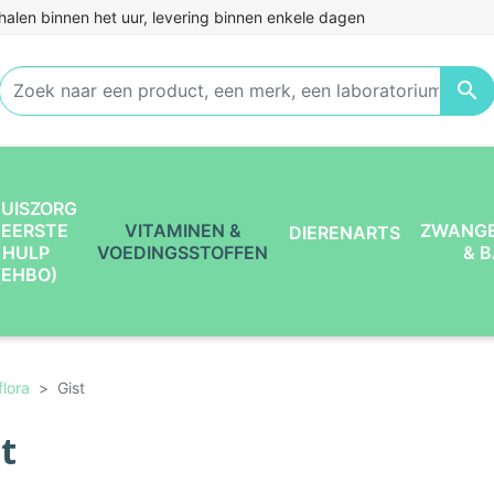
halen binnen het uur, levering binnen enkele dagen

UISZORG
 EERSTE
VITAMINEN &
ZWANG
DIERENARTS
HULP
VOEDINGSSTOFFEN
& 
(EHBO)
lora
Gist
t