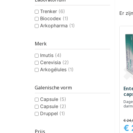
Trenker
(6)
Er zij
Biocodex
(1)
Arkopharma
(1)
Merk
Imutis
(4)
Cerevisia
(2)
Arkogélules
(1)
Galenische vorm
Ent
cap
Capsule
(5)
Dagel
Capsule
(2)
darm
onde
Druppel
(1)
immun
€ 24,
€ 
Prijs
Prijs