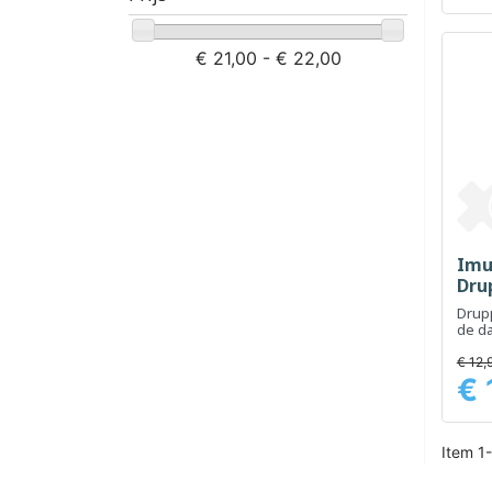
€ 21,00 - € 22,00
Imut
Dru
Drupp
de d
beho
€ 12,
€ 
Prijs
Item 1-