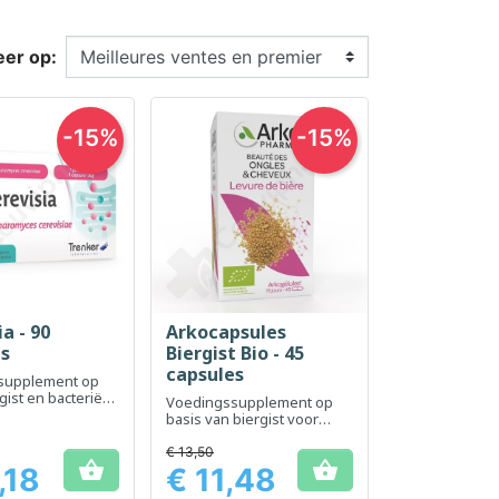
eer op:
-15%
-15%
a - 90
Arkocapsules
el bekijken
Snel bekijken

es
Biergist Bio - 45
capsules
supplement op
gist en bacteriën
Voedingssupplement op
steuning van de
basis van biergist voor
nutritionele ondersteuning
en schoonheid van haar en
€ 13,50


huid.
,18
€ 11,48
Prijs