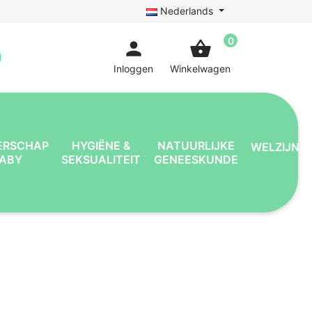
Nederlands
0
person
shopping_basket
Inloggen
Winkelwagen
ERSCHAP
HYGIËNE &
NATUURLIJKE
WELZIJN
BABY
SEKSUALITEIT
GENEESKUNDE