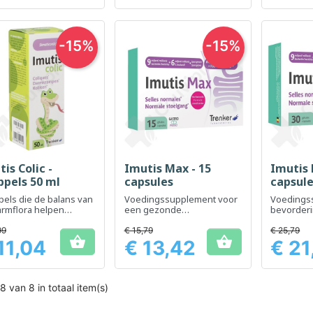
-15%
-15%
is Colic -
Imutis Max - 15
Imutis 
Snel bekijken
Snel bekijken
Sn



ppels 50 ml
capsules
capsul
els die de balans van
Voedingssupplement voor
Voedings
armflora helpen
een gezonde
bevorderi
uden.
spijsvertering en
van de da
versterking van het
onderste
99
€ 15,79
€ 25,79


immuunsysteem
natuurlij
11,04
€ 13,42
€ 21
Prijs
Prijs
8 van 8 in totaal item(s)