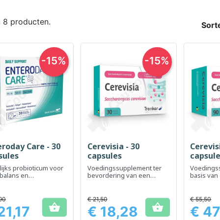
n 8 producten.
Sort
-15%
-15%
eroday Care - 30
Cerevisia - 30
Cerevisi
Snel bekijken
Snel bekijken
Sn



sules
capsules
capsul
ijks probioticum voor
Voedingssupplement ter
Voedings
balans en
bevordering van een
basis van 
rsteuning van de
natuurlijke balans van de
ter onder
iteit
darmflora
darmflora
90
€ 21,50
€ 55,50


21,17
€ 18,28
€ 47
Prijs
Prijs