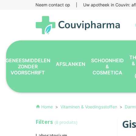
Neem contact op
|
Uw apotheek in Couvin: af
TH
GENEESMIDDELEN
SCHOONHEID
&
AFSLANKEN
ZONDER
&
VOORSCHRIFT
COSMETICA
Home
Vitaminen & Voedingsstoffen
Darmf
home
Gis
Filters
(8 produits)
Laboratorium