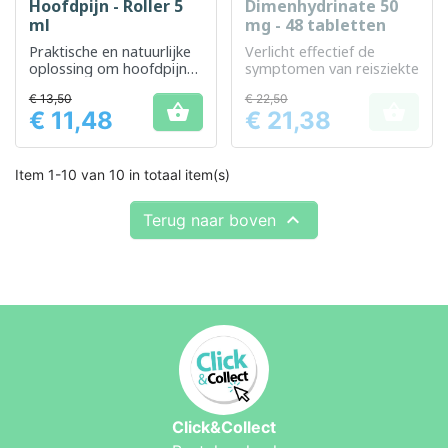
Hoofdpijn - Roller 5
Dimenhydrinate 50
ml
mg - 48 tabletten
Praktische en natuurlijke
Verlicht effectief de
oplossing om hoofdpijn
symptomen van reisziekte
snel te verzachten
€ 13,50
€ 22,50


€ 11,48
€ 21,38
Prijs
Prijs
Item 1-10 van 10 in totaal item(s)

Terug naar boven
Click&Collect