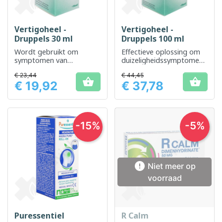
Vertigoheel -
Vertigoheel -
Druppels 30 ml
Druppels 100 ml
Wordt gebruikt om
Effectieve oplossing om
symptomen van
duizeligheidssymptomen
duizeligheid en zeeziekte
te beheersen
€ 23,44
€ 44,45
te helpen beheersen


€ 19,92
€ 37,78
Prijs
Prijs
-15%
-5%

Niet meer op
voorraad
Puressentiel
R Calm