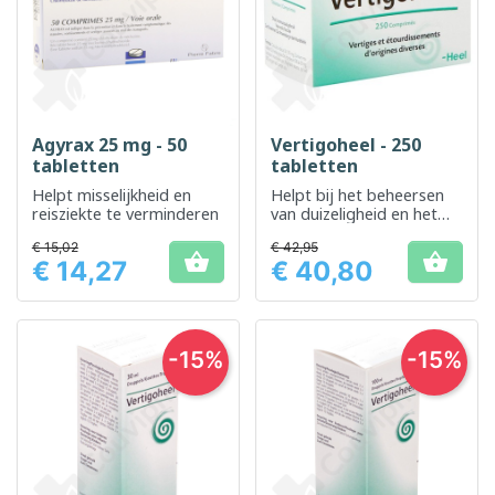
Agyrax 25 mg - 50
Vertigoheel - 250
tabletten
tabletten
Helpt misselijkheid en
Helpt bij het beheersen
reisziekte te verminderen
van duizeligheid en het
verbeteren van het
€ 15,02
€ 42,95
evenwicht


€ 14,27
€ 40,80
Prijs
Prijs
-15%
-15%