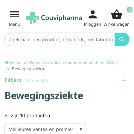
0

person
shopping_basket
Menu
Inloggen
Winkelwagen

Home
Geneesmiddelen zonder voorschrift
Welzijn
home
Bewegingsziekte
Filters
(10 produits)
Bewegingsziekte
Er zijn 10 producten.