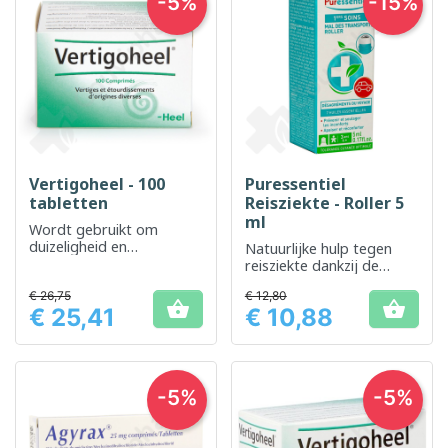
-5%
-15%
Vertigoheel - 100
Puressentiel
tabletten
Reisziekte - Roller 5
ml
Wordt gebruikt om
duizeligheid en
Natuurlijke hulp tegen
bijbehorend ongemak te
reisziekte dankzij de
verlichten
gecombineerde werking
€ 26,75
€ 12,80
van 7 essentiële oliën.


€ 25,41
€ 10,88
Prijs
Prijs
-5%
-5%