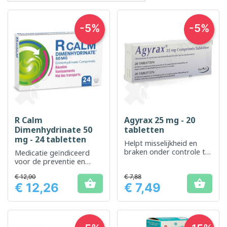
-5%
-5%
R Calm
Agyrax 25 mg - 20
Dimenhydrinate 50
tabletten
mg - 24 tabletten
Helpt misselijkheid en
braken onder controle te
Medicatie geïndiceerd
houden, voor een
voor de preventie en
dagelijks welzijn
behandeling van
€ 12,90
onderweg
€ 7,88
reisziekte


€ 12,26
€ 7,49
Prijs
Prijs