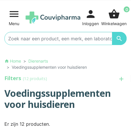
0

person
shopping_basket
Menu
Inloggen
Winkelwagen

Home
Dierenarts
home
Voedingssupplementen voor huisdieren
Filters
(12 produits)
Voedingssupplementen
voor huisdieren
Er zijn 12 producten.