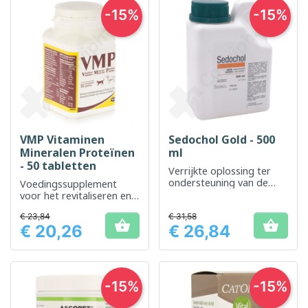
-15%
-15%
VMP Vitaminen
Sedochol Gold - 500
Mineralen Proteïnen
ml
- 50 tabletten
Verrijkte oplossing ter
ondersteuning van de
Voedingssupplement
lever- en
voor het revitaliseren en
stofwisselingsfunctie
versterken van de
€ 23,84
€ 31,58
dagelijkse energie


€ 20,26
€ 26,84
Prijs
Prijs
-15%
-15%