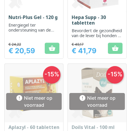
Nutri-Plus Gel - 120 g
Hepa Supp - 30
tabletten
Energiegel ter
ondersteuning van de
Bevordert de gezondheid
voeding van huisdieren
van de lever bij honden en
katten
€ 24,22
€ 49,17


€ 20,59
€ 41,79
Prijs
Prijs
-15%
-15%


Niet meer op
Niet meer op
voorraad
voorraad
Aplazyl - 60 tabletten
Doils Vital - 100 ml