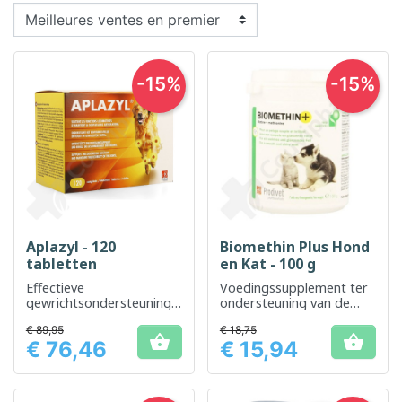
-15%
-15%
Aplazyl - 120
Biomethin Plus Hond
tabletten
en Kat - 100 g
Effectieve
Voedingssupplement ter
gewrichtsondersteuning
ondersteuning van de
voor huisdieren
leverfunctie bij honden en
€ 89,95
€ 18,75
katten


€ 76,46
€ 15,94
Prijs
Prijs