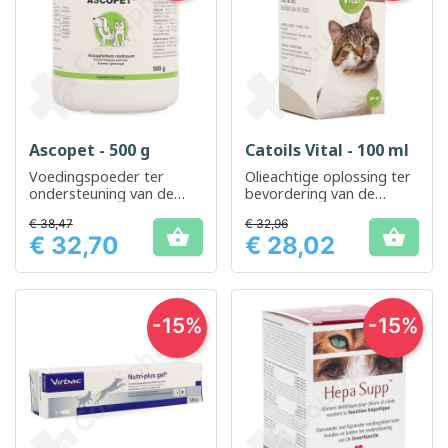
Ascopet - 500 g
Catoils Vital - 100 ml
Voedingspoeder ter
Olieachtige oplossing ter
ondersteuning van de
bevordering van de
algehele vitaliteit van
gezondheid van de huid
€ 38,47
€ 32,96
huisdieren
en vacht van katten


€ 32,70
€ 28,02
Prijs
Prijs
-15%
-15%