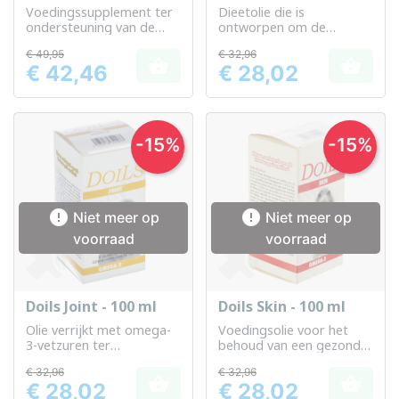
Voedingssupplement ter
Dieetolie die is
ondersteuning van de
ontworpen om de
mobiliteit en gewrichten
vitaliteit en de algehele
€ 49,95
€ 32,96
van uw hond of kat.
gezondheid van uw hond


€ 42,46
€ 28,02
of kat te ondersteunen
Prijs
Prijs
-15%
-15%


Niet meer op
Niet meer op
voorraad
voorraad
Doils Joint - 100 ml
Doils Skin - 100 ml
Olie verrijkt met omega-
Voedingsolie voor het
3-vetzuren ter
behoud van een gezonde
ondersteuning van de
huid bij honden
€ 32,96
€ 32,96
gewrichtsmobiliteit bij


€ 28,02
€ 28,02
honden
Prijs
Prijs