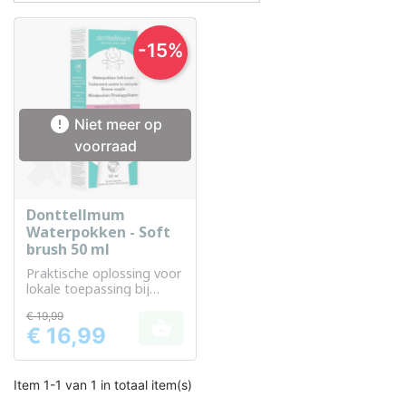
-15%

Niet meer op
voorraad
Donttellmum
Waterpokken - Soft
brush 50 ml
Praktische oplossing voor
lokale toepassing bij
spataderen
€ 19,99

€ 16,99
Prijs
Item 1-1 van 1 in totaal item(s)