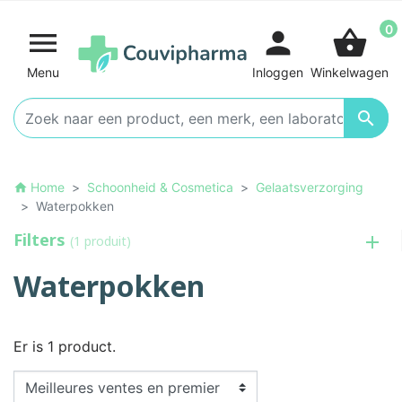
0

person
shopping_basket
Menu
Inloggen
Winkelwagen

Home
Schoonheid & Cosmetica
Gelaatsverzorging
home
Waterpokken
Filters
(1 produit)
Waterpokken
Er is 1 product.