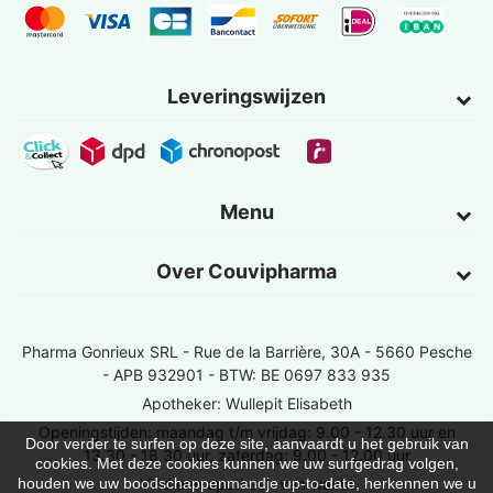
Leveringswijzen
Menu
Over Couvipharma
Pharma Gonrieux SRL -
Rue de la Barrière, 30A - 5660 Pesche
- APB 932901 - BTW: BE 0697 833 935
Apotheker: Wullepit Elisabeth
Openingstijden: maandag t/m vrijdag: 9.00 - 12.30 uur en
Door verder te surfen op deze site, aanvaardt u het gebruik van
13.30 - 18.30 uur, zaterdag: 9.00 - 12.00 uur
cookies. Met deze cookies kunnen we uw surfgedrag volgen,
Vind een apotheek van wacht
houden we uw boodschappenmandje up-to-date, herkennen we u