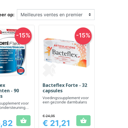
eer op:
-15%
-15%
lex
Bacteflex Forte - 32
el bekijken
Snel bekijken

ten - 90
capsules
es
Voedingssupplement voor
een gezonde darmbalans
supplement voor
sondersteuning
eit
€ 24,95


,82
€ 21,21
Prijs