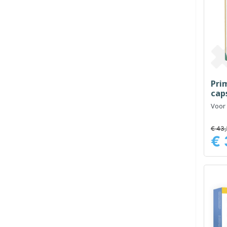
Pri
cap
Voor 
€ 43,
€ 
Prijs