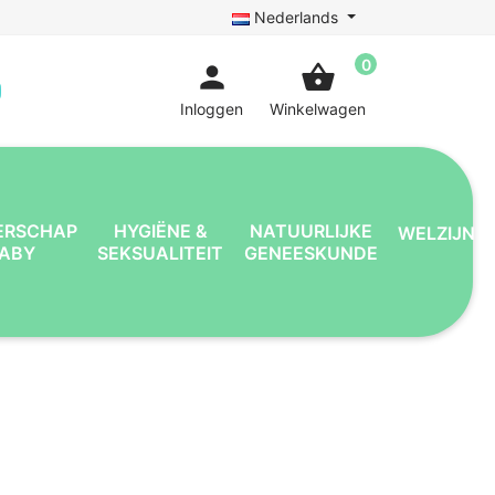
Nederlands
0
person
shopping_basket
Inloggen
Winkelwagen
ERSCHAP
HYGIËNE &
NATUURLIJKE
WELZIJN
BABY
SEKSUALITEIT
GENEESKUNDE