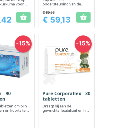
 kurkuma voor
ondersteuning van de
sondersteuning
flexibiliteit en het
iteit
gewrichtscomfort
€ 69,56


,42
€ 59,13
Prijs
-15%
-15%
 - 90
Pure Corporaflex - 30
el bekijken
Snel bekijken

ten
tabletten
abletten om pijn
Draagt ​​bij aan de
ten en koorts te
gewrichtsflexibiliteit en het
behoud van spieren,
botten en kraakbeen