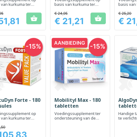
 van kurkuma ter
basis van kurkuma ter
basis van
rsteuning van de
ondersteuning van de
gewricht
ichten
gezondheid en flexibiliteit
en flexibil
95
€ 24,95
€ 25,20


van de gewrichten
51,81
€ 21,21
€ 21
Prijs
Prijs
AANBIEDING
-15%
-15%
cuDyn Forte - 180
Mobilityl Max - 180
AlgoDyn
Snel bekijken
Snel bekijken
Sn



sules
tabletten
tablet
ingssupplement op
Voedingssupplement ter
Handige t
 van kurkuma ter
ondersteuning van de
te verlich
rsteuning van het
gewrichtsmobiliteit en het
verlagen
rt en de flexibiliteit
comfort
,50
de gewrichten
105,83