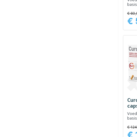
basis
onde
gewr
€ 60,
€ 
Prijs
Cur
cap
Voed
basis
onde
comfo
€ 124
van 
€ 