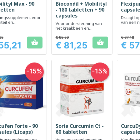
lityl Max - 90
Biocondil + Mobilityl
Flexipur
Snel bekijken
Snel bekijken
Sn



letten
- 180 tabletten + 90
capsul
capsules
ingssupplement voor
Draagt ​​b
iteit en
van een 
Voor ondersteuning van
ichtsondersteuning
gewrichts
het kraakbeen en
softgelfo
verbeterde
gewrichtsmobiliteit
95
€ 95,59
€ 67,48


55,21
€ 81,25
€ 57
Prijs
Prijs
-15%
-15%
cufen Forte - 90
Soria Curcumin Ct -
CurcuDy
Snel bekijken
Snel bekijken
Sn



sules (Licaps)
60 tabletten
capsul
ingssupplement op
Voedingssupplement op
Voedings