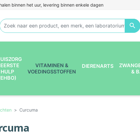
halen binnen het uur, levering binnen enkele dagen

UISZORG
 EERSTE
VITAMINEN &
ZWANG
DIERENARTS
HULP
VOEDINGSSTOFFEN
& 
(EHBO)
chten
Curcuma
rcuma