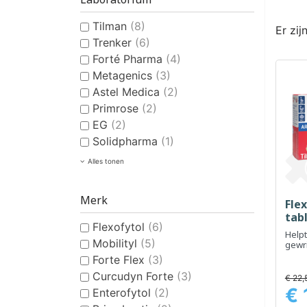
Tilman
(8)
Er zij
Trenker
(6)
Forté Pharma
(4)
Metagenics
(3)
Astel Medica
(2)
Primrose
(2)
EG
(2)
Solidpharma
(1)
Alles tonen
Merk
Flex
tab
Flexofytol
(6)
Helpt
Mobilityl
(5)
gewri
mobil
Forte Flex
(3)
Curcudyn Forte
(3)
€ 22,
€ 
Enterofytol
(2)
Prijs