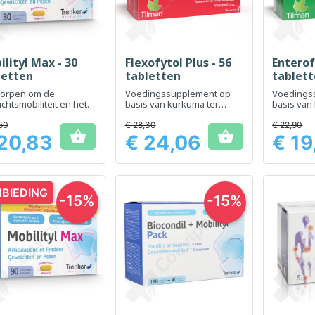
lityl Max - 30
Flexofytol Plus - 56
Enterof
Snel bekijken
Snel bekijken
Sn



letten
tabletten
tablet
orpen om de
Voedingssupplement op
Voedings
chtsmobiliteit en het
basis van kurkuma ter
basis van
ort te ondersteunen
ondersteuning van de
bevorderi
gewrichten
spijsverte
50
€ 28,30
€ 22,90


darmcomf
20,83
€ 24,06
€ 19
Prijs
Prijs
BIEDING
-15%
-15%