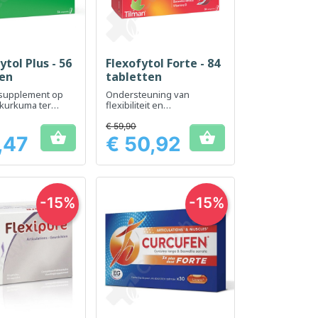
ytol Plus - 56
Flexofytol Forte - 84
el bekijken
Snel bekijken

ten
tabletten
supplement op
Ondersteuning van
 kurkuma ter
flexibiliteit en
ng van de
gewrichtscomfort dankzij
ring en het
een verrijkte formule
€ 59,90


ort
,47
€ 50,92
Prijs
-15%
-15%