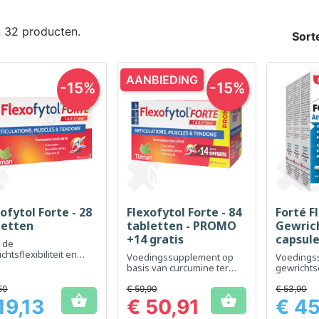
n 32 producten.
Sort
AANBIEDING
-15%
-15%
ofytol Forte - 28
Flexofytol Forte - 84
Forté F
Snel bekijken
Snel bekijken
Sn



letten
tabletten - PROMO
Gewrich
+14 gratis
capsul
 de
chtsflexibiliteit en
Voedingssupplement op
Voedings
iteit te ondersteunen
basis van curcumine ter
gewricht
ondersteuning van het
en mobilit
behoud van de flexibiliteit
50
€ 59,90
€ 53,90


van de gewrichten
19,13
€ 50,91
€ 45
Prijs
Prijs