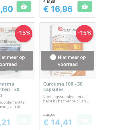
€ 19,95


,60
€ 16,96
Prijs
-15%
-15%

iet meer op
Niet meer op
oorraad
voorraad
Pharma
Curcuma 100 - 30
el bekijken
Snel bekijken

ten - 30
capsules
es
Voedingssupplement dat
helpt bij het behoud van
supplement ter
gezonde gewrichten en
uning van de
spijsvertering
id van de
en
€ 16,95


,21
€ 14,41
Prijs