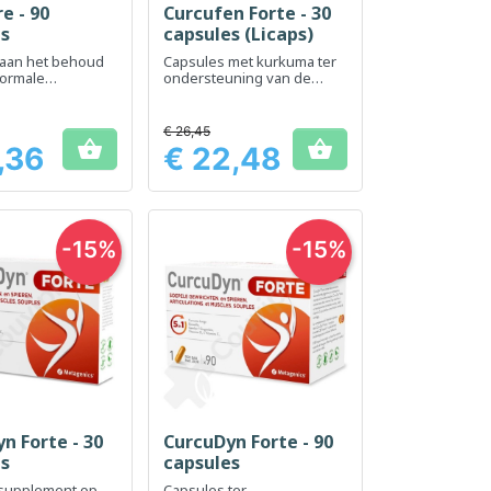
e - 90
Curcufen Forte - 30
el bekijken
Snel bekijken

es
capsules (Licaps)
ij aan het behoud
Capsules met kurkuma ter
normale
ondersteuning van de
functie dankzij de
gewrichtsfunctie
rmulering
€ 26,45


,36
€ 22,48
Prijs
-15%
-15%
n Forte - 30
CurcuDyn Forte - 90
el bekijken
Snel bekijken

es
capsules
supplement op
Capsules ter