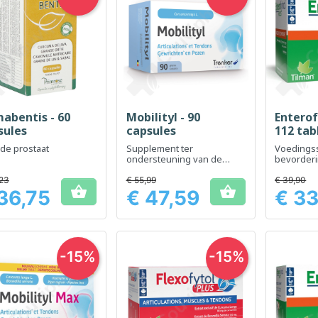
mabentis - 60
Mobilityl - 90
Enterof
Snel bekijken
Snel bekijken
Sn



sules
capsules
112 tab
de prostaat
Supplement ter
Voedings
ondersteuning van de
bevorderi
gewrichtsmobiliteit en het
spijsvert
comfort
darmfunct
23
€ 55,99
€ 39,90


36,75
€ 47,59
€ 33
Prijs
Prijs
-15%
-15%