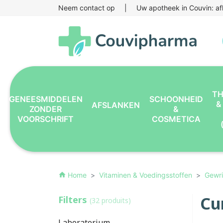
Neem contact op
|
Uw apotheek in Couvin: af
TH
GENEESMIDDELEN
SCHOONHEID
&
AFSLANKEN
ZONDER
&
VOORSCHRIFT
COSMETICA
Home
Vitaminen & Voedingsstoffen
Gewri
home
Cu
Filters
(32 produits)
Laboratorium