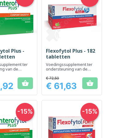
ytol Plus -
Flexofytol Plus - 182
el bekijken
Snel bekijken

letten
tabletten
supplement ter
Voedingssupplement ter
ng van de
ondersteuning van de
ering en de
flexibiliteit en het comfort
ie
van de gewrichten.
€ 72,50


,92
€ 61,63
Prijs
-15%
-15%