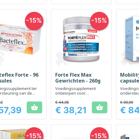
-15%
-15%
eflex Forte - 96
Forte Flex Max
Mobility
Snel bekijken
Snel bekijken
Sn



sules
Gewrichten - 260g
capsul
ingssupplement ter
Voedingssupplement
Voedings
rsteuning van de
ontworpen voor
onderste
flora en de
gewrichtsondersteuning
gewrichtsm
vertering.
flexibilitei
52
€ 44,95
€ 99,99


57,39
€ 38,21
€ 8
Prijs
Prijs
-15%
-15%