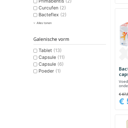
Primabentis
(2)
Curcufen
(2)
Bacteflex
(2)
Alles tonen
Galenische vorm
Tablet
(13)
Capsule
(11)
Capsule
(6)
Bact
Poeder
(1)
cap
Voed
onde
darm
spijs
€ 67,
€ 
Prijs