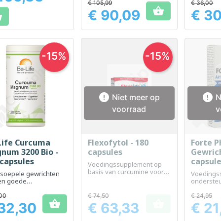
€ 105,99
€ 36,00

€ 90,09
€ 30

Prijs
Prijs
-15%
-15%


Niet meer op
N
voorraad
v
Life Curcuma
Flexofytol - 180
Forte 
Snel bekijken
Snel bekijken
Sn



num 3200 Bio -
capsules
Gewrich
 capsules
capsul
Voedingssupplement op
basis van curcumine voor
 soepele gewrichten
Voedings
het behoud van de
en goede
onderste
flexibiliteit van de
vertering
gezondhe
gewrichten en het
gewricht
00
€ 74,50
€ 24,95
beperken van de


32,30
€ 63,33
€ 21
Prijs
Prijs
veroudering van het
kraakbeen