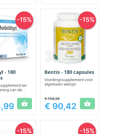
-15%
-15%
l - 180
Bentis - 180 capsules
el bekijken
Snel bekijken

es
Voedingssupplement voor
algemeen welzijn
supplement ter
uning van de
obiliteit en
t
€ 106,38


4,99
€ 90,42
Prijs
-15%
-15%