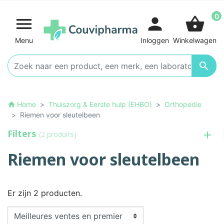
0

person
shopping_basket
Menu
Inloggen
Winkelwagen

Home
Thuiszorg & Eerste hulp (EHBO)
Orthopedie
home
Riemen voor sleutelbeen
Filters
(2 produits)
Riemen voor sleutelbeen
Er zijn 2 producten.