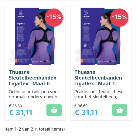
-15%
-15%
Thuasne
Thuasne
Sleutelbeenbanden
Sleutelbeenbanden
Ligaflex - Maat 0
Ligaflex - Maat 1
Orthese ontworpen voor
Praktische steunorthese
optimale ondersteuning
voor het sleutelbeen,
en uitlijning van het
gericht op verbetering
€ 36,60
€ 36,60
sleutelbeen.
van comfort en houding.


€ 31,11
€ 31,11
Prijs
Prijs
Item 1-2 van 2 in totaal item(s)