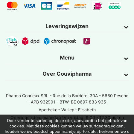
Leveringswijzen
Menu
Over Couvipharma
Pharma Gonrieux SRL -
Rue de la Barrière, 30A - 5660 Pesche
- APB 932901 - BTW: BE 0697 833 935
Apotheker: Wullepit Elisabeth
Openingstijden: maandag t/m vrijdag: 9.00 - 12.30 uur en
Door verder te surfen op deze site, aanvaardt u het gebruik van
13.30 - 18.30 uur, zaterdag: 9.00 - 12.00 uur
cookies. Met deze cookies kunnen we uw surfgedrag volgen,
Vind een apotheek van wacht
houden we uw boodschappenmandje up-to-date, herkennen we u