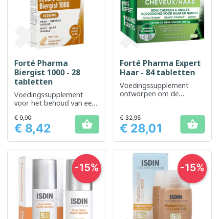
Forté Pharma
Forté Pharma Expert
Biergist 1000 - 28
Haar - 84 tabletten
tabletten
Voedingssupplement
ontworpen om de
Voedingssupplement
gezondheid en
voor het behoud van een
schoonheid van het haar
gezonde huid, haar en
€ 9,90
te ondersteunen
€ 32,95
nagels


€ 8,42
€ 28,01
Prijs
Prijs
-15%
-15%