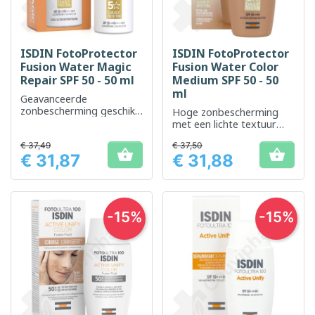
ISDIN FotoProtector
ISDIN FotoProtector
Fusion Water Magic
Fusion Water Color
Repair SPF 50 - 50 ml
Medium SPF 50 - 50
ml
Geavanceerde
zonbescherming geschikt
Hoge zonbescherming
voor alle huidtypen, zelfs
met een lichte textuur
de gevoelige
voor het gezicht
€ 37,49
€ 37,50


€ 31,87
€ 31,88
Prijs
Prijs
-15%
-15%