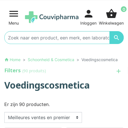
0

person
shopping_basket
Menu
Inloggen
Winkelwagen

Home
Schoonheid & Cosmetica
Voedingscosmetica
home
Filters
(90 produits)
Voedingscosmetica
Er zijn 90 producten.