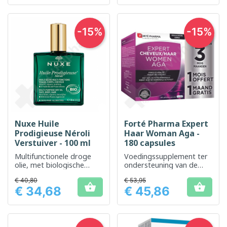
-15%
-15%
Nuxe Huile
Forté Pharma Expert
Prodigieuse Néroli
Haar Woman Aga -
Verstuiver - 100 ml
180 capsules
Multifunctionele droge
Voedingssupplement ter
olie, met biologische
ondersteuning van de
pruimenolie uit Ente
gezondheid van het haar
€ 40,80
€ 53,95
bij vrouwen


€ 34,68
€ 45,86
Prijs
Prijs