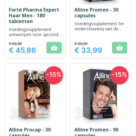
Forté Pharma Expert
Alline Promen - 30
Haar Men - 180
capsules
tabletten
Voedingssupplement ter
ondersteuning van de
Voedingssupplement
gezondheid en vitaliteit
ontworpen voor gezond
van het haar
haar bij mannen
€ 53,95
€ 39,99


€ 45,86
€ 33,99
Prijs
Prijs
-15%
-15%
Alline Procap - 30
Alline Promen - 90
capsules
capsules