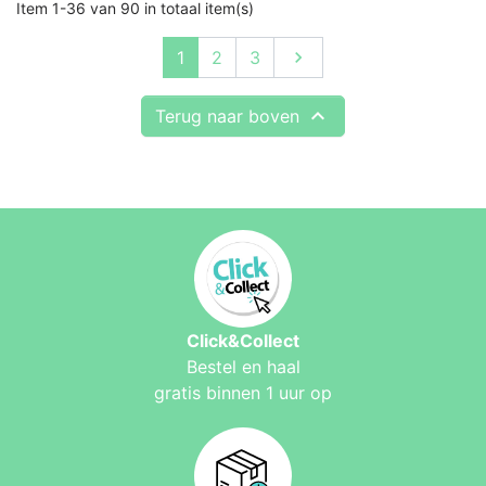
Item 1-36 van 90 in totaal item(s)
Volgende
1
2
3


Terug naar boven
Click&Collect
Bestel en haal
gratis binnen 1 uur op