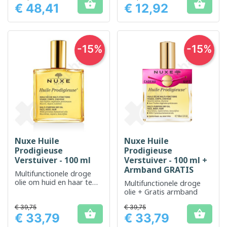


€ 48,41
€ 12,92
Prijs
Prijs
-15%
-15%
Nuxe Huile
Nuxe Huile
Prodigieuse
Prodigieuse
Verstuiver - 100 ml
Verstuiver - 100 ml +
Armband GRATIS
Multifunctionele droge
olie om huid en haar te
Multifunctionele droge
voeden, herstellen en
olie + Gratis armband
verzachten
€ 39,75
€ 39,75


€ 33,79
€ 33,79
Prijs
Prijs