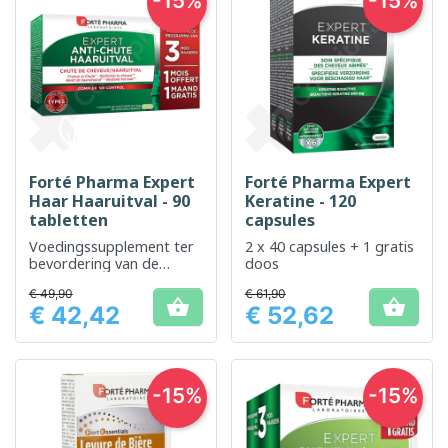
-15%
-15%
Forté Pharma Expert
Forté Pharma Expert
Haar Haaruitval - 90
Keratine - 120
tabletten
capsules
Voedingssupplement ter
2 x 40 capsules + 1 gratis
bevordering van de
doos
gezondheid en groei van
€ 49,90
€ 61,90
het haar


€ 42,42
€ 52,62
Prijs
Prijs
-15%
-15%