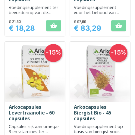
Voedingssupplement ter
Voedingssupplement
bevordering van de
voor het behoud van
gezondheid en
normaal en sterk haar.
€ 21,50
€ 97,99
schoonheid van het haar


€ 18,28
€ 83,29
Prijs
Prijs
-15%
-15%
Arkocapsules
Arkocapsules
Levertraanolie - 60
Biergist Bio - 45
capsules
capsules
Capsules rijk aan omega-
Voedingssupplement op
3 en vitamines ter
basis van biergist voor