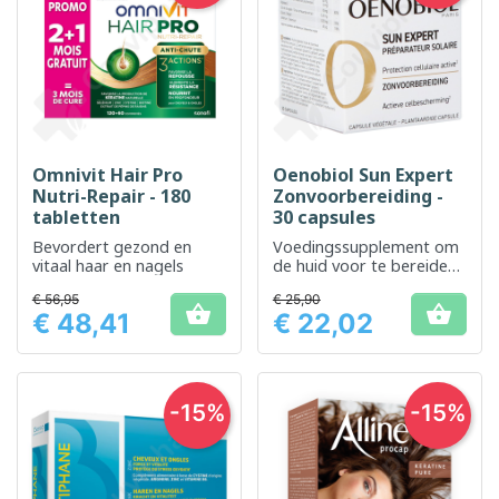
Omnivit Hair Pro
Oenobiol Sun Expert
Nutri-Repair - 180
Zonvoorbereiding -
tabletten
30 capsules
Bevordert gezond en
Voedingssupplement om
vitaal haar en nagels
de huid voor te bereiden
op blootstelling aan de
€ 56,95
€ 25,90
zon


€ 48,41
€ 22,02
Prijs
Prijs
-15%
-15%