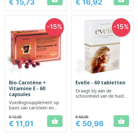
€ 15,73
€ 16,92
Prijs
Prijs
-15%
-15%
Bio-Carotène +
Evelle - 60 tabletten
Vitamine E - 60
Draagt ​​bij aan de
capsules
schoonheid van de huid
en de bescherming van
Voedingssupplement op
cellen tegen oxidatieve
basis van caroteen en
stress
vitamine E voor het
€ 12,95
€ 59,95
behoud van een normale


€ 11,01
€ 50,96
huid en zicht
Prijs
Prijs