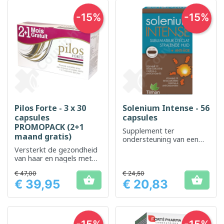
-15%
-15%
Pilos Forte - 3 x 30
Solenium Intense - 56
capsules
capsules
PROMOPACK (2+1
Supplement ter
maand gratis)
ondersteuning van een
gezonde huid en haar
Versterkt de gezondheid
van haar en nagels met
een complete
€ 47,00
€ 24,50
voedingsformule


€ 39,95
€ 20,83
Prijs
Prijs