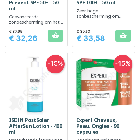
Prevent SPF 50+ - 50
SPF 100+ - 50 ml
ml
Zeer hoge
zonbescherming om
Geavanceerde
huidschade te voorkomen
zonbescherming om het
ontstaan ​​van door de zon
€ 37,95
€ 39,50
beschadigde


€ 32,26
€ 33,58
pigmentvlekken te
Prijs
Prijs
voorkomen.
-15%
-15%
ISDIN PostSolar
Expert Cheveux,
AfterSun Lotion - 400
Peau, Ongles - 90
ml
capsules