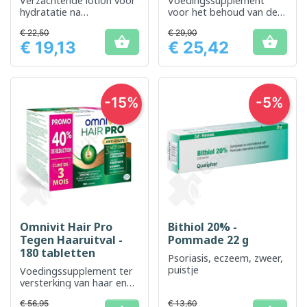
Verzachtende lotion voor
Voedingssupplement
hydratatie na
voor het behoud van de
blootstelling aan de zon
schoonheid en
€ 22,50
€ 29,90
gezondheid van uw haar,


€ 19,13
€ 25,42
huid en nagels.
Prijs
Prijs
-15%
-5%
Omnivit Hair Pro
Bithiol 20% -
Tegen Haaruitval -
Pommade 22 g
180 tabletten
Psoriasis, eczeem, zweer,
puistje
Voedingssupplement ter
versterking van haar en
nagels
€ 56,95
€ 13,60