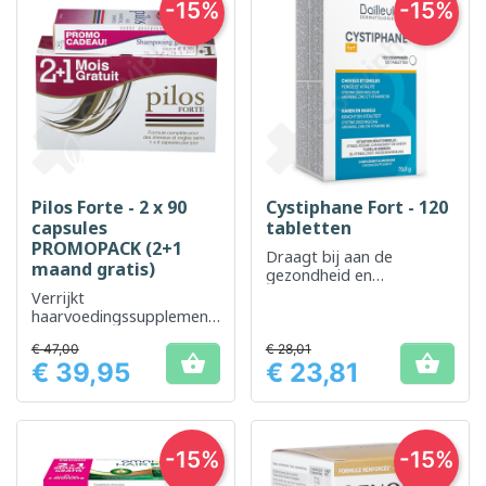
-15%
-15%
Pilos Forte - 2 x 90
Cystiphane Fort - 120
capsules
tabletten
PROMOPACK (2+1
Draagt ​​bij aan de
maand gratis)
gezondheid en
bescherming van haar en
Verrijkt
nagels
haarvoedingssupplement
ter versterking van haar
€ 47,00
€ 28,01
en hoofdhuid


€ 39,95
€ 23,81
Prijs
Prijs
-15%
-15%