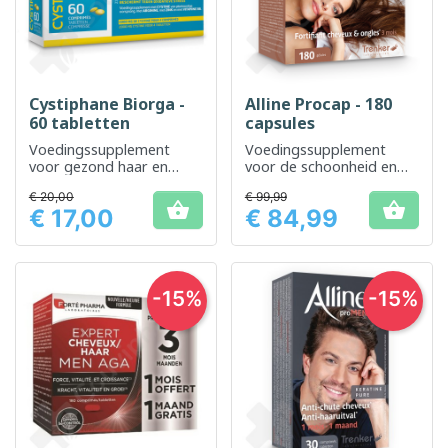
Cystiphane Biorga -
Alline Procap - 180
60 tabletten
capsules
Voedingssupplement
Voedingssupplement
voor gezond haar en
voor de schoonheid en
nagels
gezondheid van het haar
€ 20,00
€ 99,99


€ 17,00
€ 84,99
Prijs
Prijs
-15%
-15%