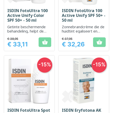
ISDIN FotoUltra 100
ISDIN FotoUltra 100
Active Unify Color
Active Unify SPF 50+ -
SPF 50+ - 50 ml
50 ml
Getinte beschermende
Zonnebrandcrème die de
behandeling, helpt de
huidtint egaliseert en
teint te egaliseren en
beschermt tegen uv-
€ 38,95
€ 37,95
beschermt effectief tegen
straling.


€ 33,11
€ 32,26
UV-straling.
Prijs
Prijs
-15%
-15%
ISDIN FotoUltra Spot
ISDIN Eryfotona AK