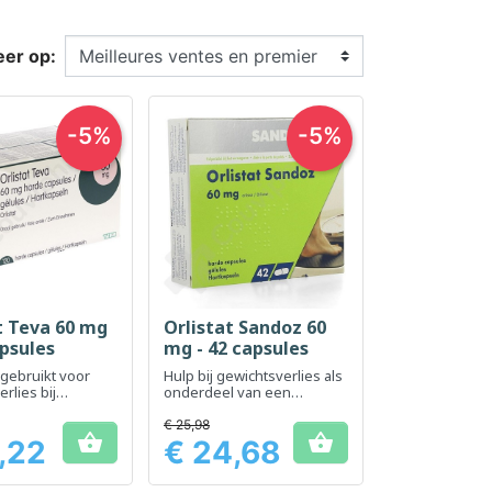
eer op:
-5%
-5%
t Teva 60 mg
Orlistat Sandoz 60
el bekijken
Snel bekijken

apsules
mg - 42 capsules
 gebruikt voor
Hulp bij gewichtsverlies als
rlies bij
onderdeel van een
nen met
caloriearm dieet
cht
€ 25,98


,22
€ 24,68
Prijs