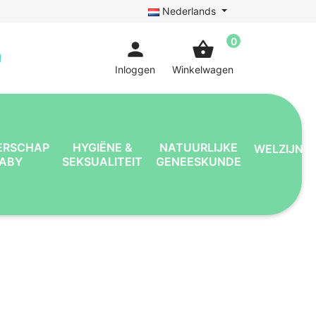
Nederlands
0
person
shopping_basket
Inloggen
Winkelwagen
ERSCHAP
HYGIËNE &
NATUURLIJKE
WELZIJN
BABY
SEKSUALITEIT
GENEESKUNDE