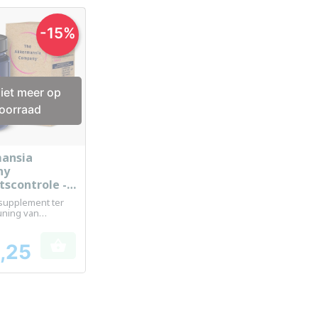
-15%
iet meer op
oorraad
ansia
el bekijken
ny
scontrole -
etten
supplement ter
uning van
beheersing

,25