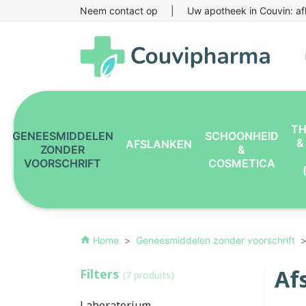
Neem contact op
|
Uw apotheek in Couvin: af
TH
GENEESMIDDELEN
SCHOONHEID
&
AFSLANKEN
ZONDER
&
VOORSCHRIFT
COSMETICA
Home
Geneesmiddelen zonder voorschrift
home
Af
Filters
(7 produits)
Laboratorium