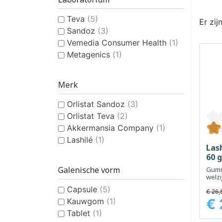
Teva
(5)
Er zij
Sandoz
(3)
Vemedia Consumer Health
(1)
Metagenics
(1)
Merk
Orlistat Sandoz
(3)
Orlistat Teva
(2)
Akkermansia Company
(1)
Lashilé
(1)
Lash
60 
Galenische vorm
Gumm
welz
bevo
Capsule
(5)
€ 26,
€ 
Kauwgom
(1)
Prijs
Tablet
(1)