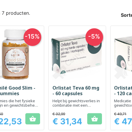
n 7 producten.
Sort
-15%
-5%
ilé Good Slim -
Orlistat Teva 60 mg
Orlista
Snel bekijken
Snel bekijken
Sn



gummies
- 60 capsules
- 120 c
ies die het fysieke
Helpt bij gewichtsverlies in
Medicatie
ijn en gewichtsbeheer
combinatie met een
gewichtsve
rderen
evenwichtig dieet
volwasse
overgewi
50
€ 32,99
€ 49,71


22,53
€ 31,34
€ 47
Prijs
Prijs