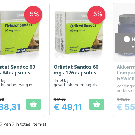
-5%
-5%

N
v
istat Sandoz 60
Orlistat Sandoz 60
Akkerm
Snel bekijken
Snel bekijken
Sn



- 84 capsules
mg - 126 capsules
Compa
Gewicht
 bij
Helpt bij
30 tabl
chtsbeheersing in
gewichtsbeheersing als
Voedings
inatie met een
onderdeel van een
onderste
ichtig dieet
evenwichtig dieet
gewichts
,33
€ 51,69
€ 65,00


38,31
€ 49,11
€ 55
Prijs
Prijs
7 van 7 in totaal item(s)