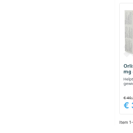
Orl
mg 
Helpt
gewi
comb
evenw
€ 40
€ 
Prijs
Item 1-