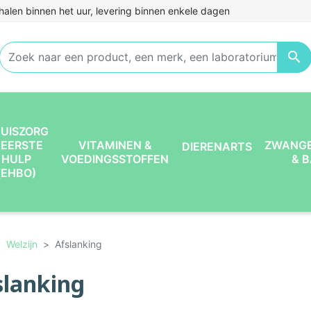
halen binnen het uur, levering binnen enkele dagen

UISZORG
 EERSTE
VITAMINEN &
ZWANG
DIERENARTS
HULP
VOEDINGSSTOFFEN
& 
(EHBO)
Welzijn
Afslanking
slanking