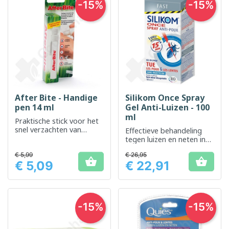
-15%
-15%
After Bite - Handige
Silikom Once Spray
pen 14 ml
Gel Anti-Luizen - 100
ml
Praktische stick voor het
snel verzachten van
Effectieve behandeling
insectenbeten
tegen luizen en neten in
één enkele toepassing
€ 5,99
€ 26,95


€ 5,09
€ 22,91
Prijs
Prijs
-15%
-15%