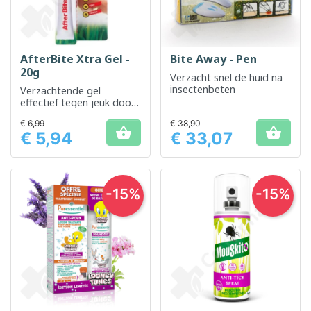
AfterBite Xtra Gel -
Bite Away - Pen
20g
Verzacht snel de huid na
insectenbeten
Verzachtende gel
effectief tegen jeuk door
insectenbeten
€ 6,99
€ 38,90


€ 5,94
€ 33,07
Prijs
Prijs
-15%
-15%