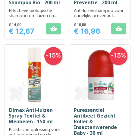
Shampoo Bio - 200 ml
Preventie - 200 ml
Effectieve biologische
Anti-luizenshampoo voor
shampoo om luizen en
dagelijks preventief
neten te elimineren
gebruik
€ 14,90
€ 19,95


€ 12,67
€ 16,96
Prijs
Prijs
-15%
-15%
Elimax Anti-luizen
Puressentiel
Spray Textiel &
Antibeet Gezicht
Meubelen - 150 ml
Roller &
Insectenwerende
Praktische oplossing voor
Baby - 30 ml
het onderhoud en de