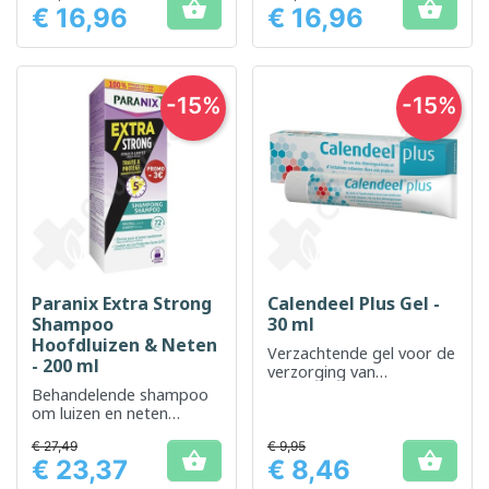


€ 16,96
€ 16,96
Prijs
Prijs
-15%
-15%
Paranix Extra Strong
Calendeel Plus Gel -
Shampoo
30 ml
Hoofdluizen & Neten
Verzachtende gel voor de
- 200 ml
verzorging van
geïrriteerde en gevoelige
Behandelende shampoo
huid
om luizen en neten
effectief te verwijderen
€ 27,49
€ 9,95


€ 23,37
€ 8,46
Prijs
Prijs