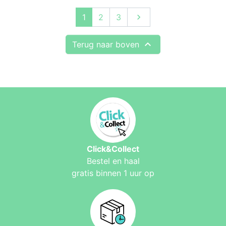
Volgende
1
2
3


Terug naar boven
Click&Collect
Bestel en haal
gratis binnen 1 uur op