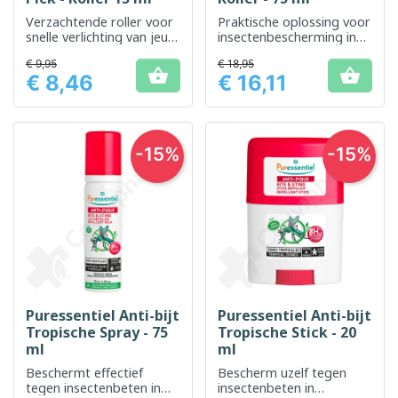
Verzachtende roller voor
Praktische oplossing voor
snelle verlichting van jeuk
insectenbescherming in
door insectenbeten
tropische gebieden
€ 9,95
€ 18,95


€ 8,46
€ 16,11
Prijs
Prijs
-15%
-15%
Puressentiel Anti-bijt
Puressentiel Anti-bijt
Tropische Spray - 75
Tropische Stick - 20
ml
ml
Beschermt effectief
Bescherm uzelf tegen
tegen insectenbeten in
insectenbeten in