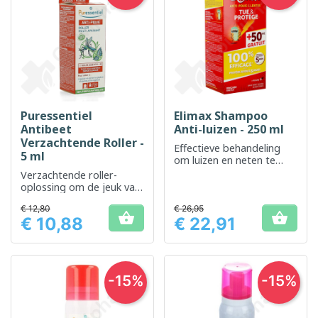
Puressentiel
Elimax Shampoo
Antibeet
Anti-luizen - 250 ml
Verzachtende Roller -
Effectieve behandeling
5 ml
om luizen en neten te
elimineren
Verzachtende roller-
oplossing om de jeuk van
insectenbeten te
€ 12,80
€ 26,95
verlichten


€ 10,88
€ 22,91
Prijs
Prijs
-15%
-15%