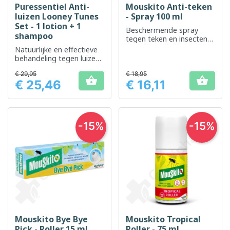
Puressentiel Anti-
Mouskito Anti-teken
luizen Looney Tunes
- Spray 100 ml
Set - 1 lotion + 1
Beschermende spray
shampoo
tegen teken en insecten
voor buitengebruik
Natuurlijke en effectieve
behandeling tegen luizen,
geschikt voor kinderen.
€ 29,95
€ 18,95


€ 25,46
€ 16,11
Prijs
Prijs
-15%
-15%
Mouskito Bye Bye
Mouskito Tropical
Pick - Roller 15 ml
Roller - 75 ml