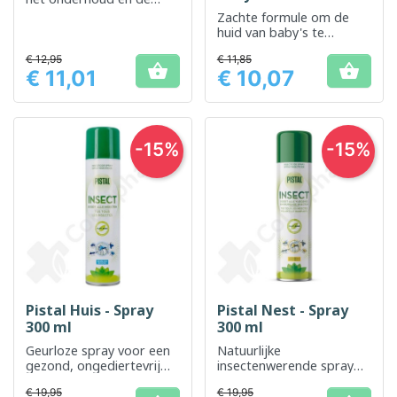
bescherming van uw
Zachte formule om de
woonomgeving
huid van baby's te
verzachten en te
€ 12,95
€ 11,85
beschermen tegen


€ 11,01
€ 10,07
irritatie veroorzaakt door
Prijs
Prijs
beten
-15%
-15%
Pistal Huis - Spray
Pistal Nest - Spray
300 ml
300 ml
Geurloze spray voor een
Natuurlijke
gezond, ongediertevrij
insectenwerende spray
huis
voor een insectenvrije
€ 19,95
€ 19,95
omgeving