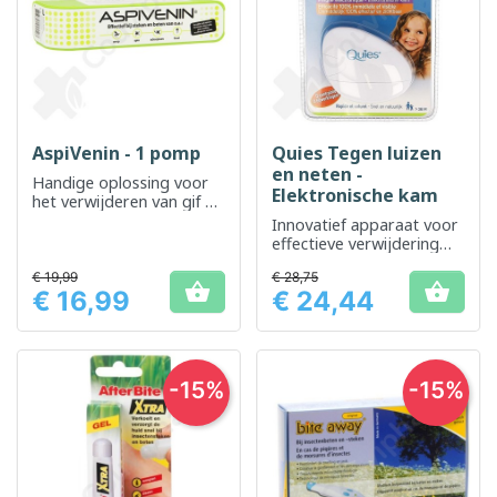
AspiVenin - 1 pomp
Quies Tegen luizen
en neten -
Handige oplossing voor
Elektronische kam
het verwijderen van gif uit
beten of steken
Innovatief apparaat voor
effectieve verwijdering
van luizen en neten.
€ 19,99
€ 28,75


€ 16,99
€ 24,44
Prijs
Prijs
-15%
-15%