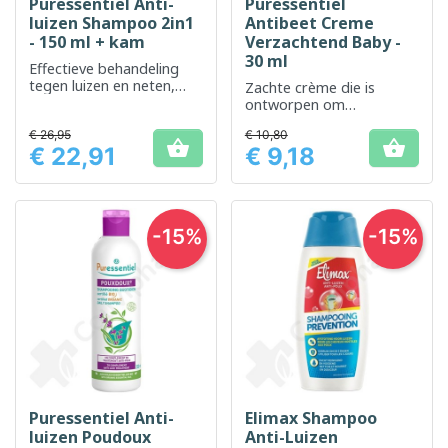
Puressentiel Anti-
Puressentiel
luizen Shampoo 2in1
Antibeet Creme
- 150 ml + kam
Verzachtend Baby -
30 ml
Effectieve behandeling
tegen luizen en neten,
Zachte crème die is
inclusief kam.
ontworpen om
geïrriteerde huid
€ 26,95
€ 10,80
veroorzaakt door beten


€ 22,91
€ 9,18
bij baby's te verzachten
Prijs
Prijs
-15%
-15%
Puressentiel Anti-
Elimax Shampoo
luizen Poudoux
Anti-Luizen