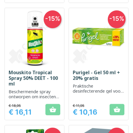
-15%
-15%
Mouskito Tropical
Purigel - Gel 50 ml +
Spray 50% DEET - 100
20% gratis
ml
Praktische
desinfecterende gel voor
Beschermende spray
optimale handhygiëne
ontworpen om insecten
af ​​te weren in tropische
€ 18,95
€ 11,95
gebieden


€ 16,11
€ 10,16
Prijs
Prijs