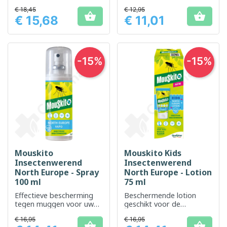
tropische omgevingen
tropische omgevingen
€ 18,45
€ 12,95


€ 15,68
€ 11,01
Prijs
Prijs
-15%
-15%
Mouskito
Mouskito Kids
Insectenwerend
Insectenwerend
North Europe - Spray
North Europe - Lotion
100 ml
75 ml
Effectieve bescherming
Beschermende lotion
tegen muggen voor uw
geschikt voor de
buitenactiviteiten
kinderhuid uit Noord-
€ 16,95
€ 16,95
Europese regio's

