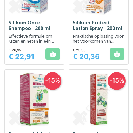
Silikom Once
Silikom Protect
Shampoo - 200 ml
Lotion Spray - 200 ml
Effectieve formule om
Praktische oplossing voor
luizen en neten in één
het voorkomen van
enkele toepassing te
luizenplagen
€ 26,95
€ 23,95
elimineren


€ 22,91
€ 20,36
Prijs
Prijs
-15%
-15%