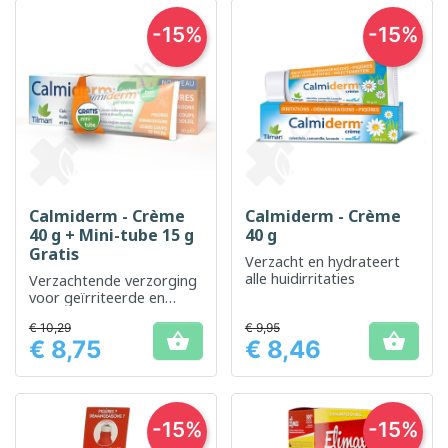
-15%
-15%
Calmiderm - Crème
Calmiderm - Crème
40 g + Mini-tube 15 g
40 g
Gratis
Verzacht en hydrateert
alle huidirritaties
Verzachtende verzorging
voor geïrriteerde en
gevoelige huid
€ 10,29
€ 9,95


€ 8,75
€ 8,46
Prijs
Prijs
-15%
-15%