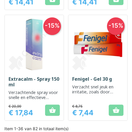
€ 14,41
€ 14,41
Prijs
Prijs
-15%
-15%
Extracalm - Spray 150
Fenigel - Gel 30 g
ml
Verzacht snel jeuk en
irritatie, zoals door
Verzachtende spray voor
insectenbeten
snelle en effectieve
verlichting
€ 20,99
€ 8,75


€ 17,84
€ 7,44
Prijs
Prijs
Item 1-36 van 82 in totaal item(s)