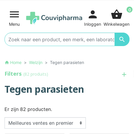
0

person
shopping_basket
Menu
Inloggen
Winkelwagen

Home
Welzijn
Tegen parasieten
home
Filters
(82 produits)
Tegen parasieten
Er zijn 82 producten.