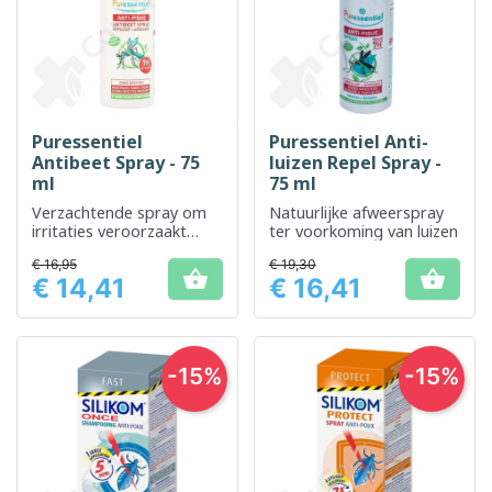
Puressentiel
Puressentiel Anti-
Antibeet Spray - 75
luizen Repel Spray -
ml
75 ml
Verzachtende spray om
Natuurlijke afweerspray
irritaties veroorzaakt
ter voorkoming van luizen
door insectenbeten te
€ 16,95
€ 19,30
verzachten.


€ 14,41
€ 16,41
Prijs
Prijs
-15%
-15%