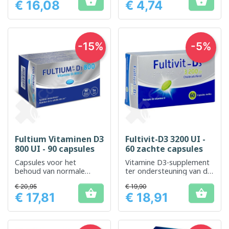


€ 16,08
€ 4,74
spiergezondheid
Prijs
Prijs
-15%
-5%
Fultium Vitaminen D3
Fultivit-D3 3200 UI -
800 UI - 90 capsules
60 zachte capsules
Capsules voor het
Vitamine D3-supplement
behoud van normale
ter ondersteuning van de
botten en tanden dankzij
gezondheid van botten
€ 20,95
€ 19,90
vitamine D
en immuunsysteem


€ 17,81
€ 18,91
Prijs
Prijs