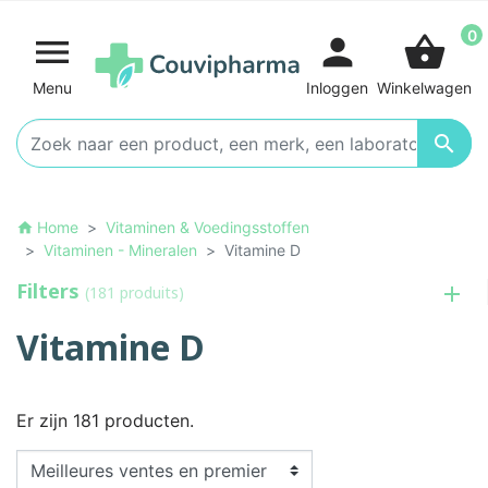
0

person
shopping_basket
Menu
Inloggen
Winkelwagen

Home
Vitaminen & Voedingsstoffen
home
Vitaminen - Mineralen
Vitamine D
Filters
(181 produits)
Vitamine D
Er zijn 181 producten.