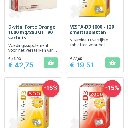
D-vital Forte Orange
VISTA-D3 1000 - 120
1000 mg/880 UI - 90
smelttabletten
sachets
Vitamine D-verrijkte
tabletten voor het
Voedingssupplement
behoud van normale
voor het versterken van
botten en spierfunctie
de botten en het
€ 45,00
€ 22,95
verbeteren van de


€ 42,75
€ 19,51
immuungezondheid.
Prijs
Prijs
-15%
-15%