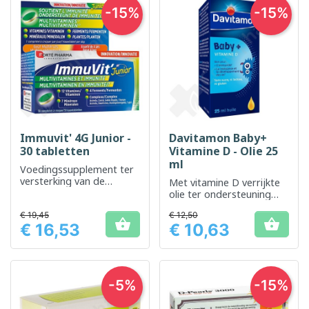
-15%
-15%
Immuvit' 4G Junior -
Davitamon Baby+
30 tabletten
Vitamine D - Olie 25
ml
Voedingssupplement ter
versterking van de
Met vitamine D verrijkte
immuniteit van kinderen
olie ter ondersteuning
van de botontwikkeling bij
€ 19,45
€ 12,50
baby's


€ 16,53
€ 10,63
Prijs
Prijs
-5%
-15%