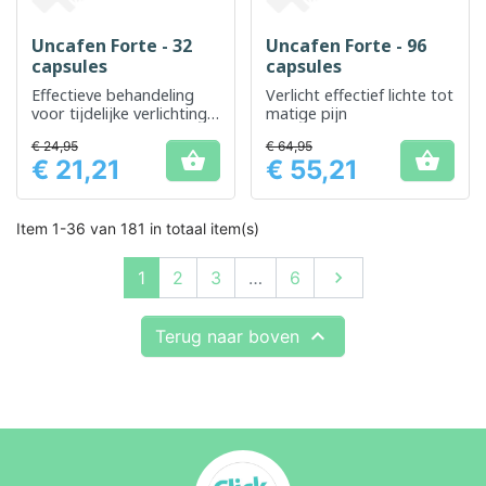
Uncafen Forte - 32
Uncafen Forte - 96
capsules
capsules
Effectieve behandeling
Verlicht effectief lichte tot
voor tijdelijke verlichting
matige pijn
van pijn en koorts
€ 24,95
€ 64,95


€ 21,21
€ 55,21
Prijs
Prijs
Item 1-36 van 181 in totaal item(s)
Volgende
1
2
3
…
6


Terug naar boven