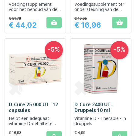
Voedingssupplement
Voedingssupplement ter
voor het behoud van de
ondersteuning van de
darmflora bij kinderen
botgezondheid en het
€ 51,79
€ 19,95
immuunsysteem


€ 44,02
€ 16,96
Prijs
Prijs
-5%
-5%
D-Cure 25 000 UI - 12
D-Cure 2400 UI -
capsules
Druppels 10 ml
Helpt een adequaat
Vitamine D - Therapie - in
vitamine D-gehalte te
druppels
behouden voor een
€ 16,93
€ 4,99
betere bot- en