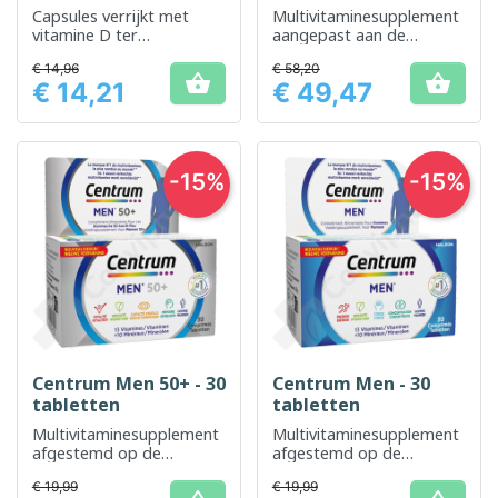
Capsules verrijkt met
Multivitaminesupplement
vitamine D ter
aangepast aan de
ondersteuning van de
behoefte aan
€ 14,96
€ 58,20
gezondheid van botten
micronutriënten na


€ 14,21
€ 49,47
en immuunsysteem
bariatrische chirurgie.
Prijs
Prijs
-15%
-15%
Centrum Men 50+ - 30
Centrum Men - 30
tabletten
tabletten
Multivitaminesupplement
Multivitaminesupplement
afgestemd op de
afgestemd op de
specifieke behoeften van
voedingsbehoeften van
€ 19,99
€ 19,99
mannen boven de 50
volwassen mannen