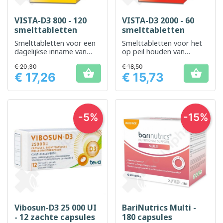
VISTA-D3 800 - 120
VISTA-D3 2000 - 60
smelttabletten
smelttabletten
Smelttabletten voor een
Smelttabletten voor het
dagelijkse inname van
op peil houden van
vitamine D
voldoende vitamine D
€ 20,30
€ 18,50


€ 17,26
€ 15,73
Prijs
Prijs
-5%
-15%
Vibosun-D3 25 000 UI
BariNutrics Multi -
- 12 zachte capsules
180 capsules