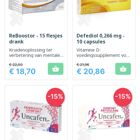
ReBoostor - 15 flesjes
Defediol 0,266 mg -
drank
10 capsules
Kruidenoplossing ter
Vitamine D-
verbetering van mentale
voedingssupplement voor
en fysieke prestaties
het behoud van een
€ 22,00
€ 21,96
goede botgezondheid


€ 18,70
€ 20,86
Prijs
Prijs
-15%
-15%