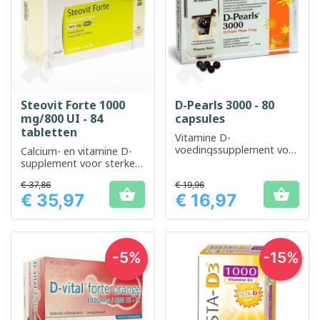
Steovit Forte 1000
D-Pearls 3000 - 80
mg/800 UI - 84
capsules
tabletten
Vitamine D-
voedingssupplement voor
Calcium- en vitamine D-
optimale ondersteuning
supplement voor sterke
van botten en
botten
€ 37,86
immuunsysteem
€ 19,96


€ 35,97
€ 16,97
Prijs
Prijs
-5%
-15%