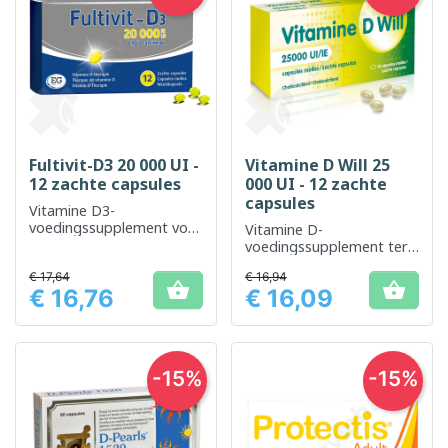
Fultivit-D3 20 000 UI -
Vitamine D Will 25
12 zachte capsules
000 UI - 12 zachte
capsules
Vitamine D3-
voedingssupplement voor
Vitamine D-
het behoud van een
voedingssupplement ter
goede bot- en
versterking van botten en
spiergezondheid
€ 17,64
€ 16,94
immuunsysteem


€ 16,76
€ 16,09
Prijs
Prijs
-15%
-15%