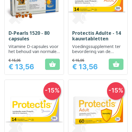
D-Pearls 1520 - 80
Protectis Adulte - 14
capsules
kauwtabletten
Vitamine D-capsules voor
Voedingssupplement ter
het behoud van normale
bevordering van de
botten en immuniteit
balans van de darmflora
€ 15,95
€ 15,95


€ 13,56
€ 13,56
Prijs
Prijs
-15%
-15%