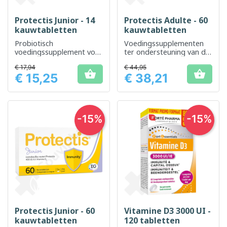
Protectis Junior - 14
Protectis Adulte - 60
kauwtabletten
kauwtabletten
Probiotisch
Voedingssupplementen
voedingssupplement voor
ter ondersteuning van de
een goede spijsvertering
balans van de darmflora
€ 17,94
€ 44,95
bij kinderen


€ 15,25
€ 38,21
Prijs
Prijs
-15%
-15%
Protectis Junior - 60
Vitamine D3 3000 UI -
kauwtabletten
120 tabletten