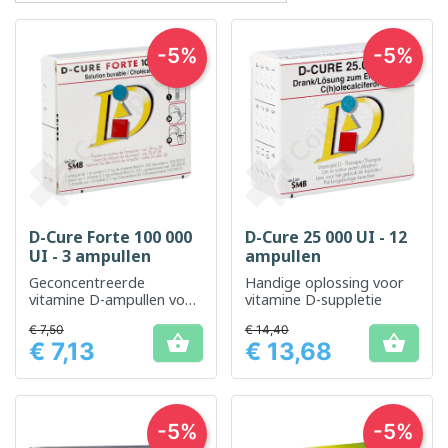
-5%
-5%
D-Cure Forte 100 000
D-Cure 25 000 UI - 12
UI - 3 ampullen
ampullen
Geconcentreerde
Handige oplossing voor
vitamine D-ampullen voor
vitamine D-suppletie
een hoge inname bij een
€ 7,50
€ 14,40
sterk tekort


€ 7,13
€ 13,68
Prijs
Prijs
-5%
-5%