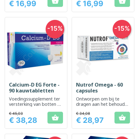


€ 16,99
€ 16,99
Prijs
Prijs
-15%
-15%
Calcium-D EG Forte -
Nutrof Omega - 60
90 kauwtabletten
capsules
Voedingssupplement ter
Ontworpen om bij te
versterking van botten en
dragen aan het behoud
verbetering van de
van een normaal zicht
€ 45,03
€ 34,08
gebitgezondheid
dankzij een selectie van


€ 38,28
€ 28,97
vetzuren en antioxidanten
Prijs
Prijs