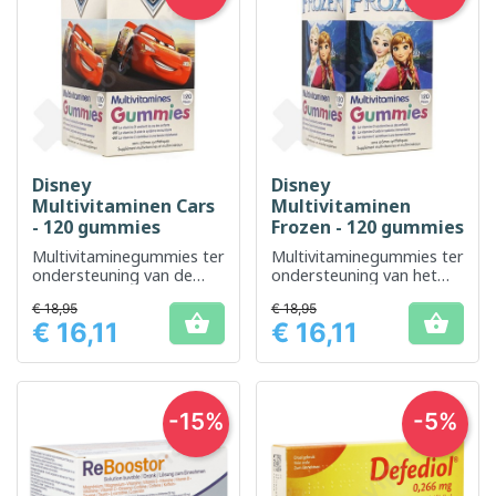
Disney
Disney
Multivitaminen Cars
Multivitaminen
- 120 gummies
Frozen - 120 gummies
Multivitaminegummies ter
Multivitaminegummies ter
ondersteuning van de
ondersteuning van het
vitaliteit van kinderen
algehele welzijn van
€ 18,95
€ 18,95
kinderen


€ 16,11
€ 16,11
Prijs
Prijs
-15%
-5%