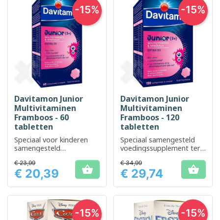
-15%
-15%
Davitamon Junior
Davitamon Junior
Multivitaminen
Multivitaminen
Framboos - 60
Framboos - 120
tabletten
tabletten
Speciaal voor kinderen
Speciaal samengesteld
samengesteld
voedingssupplement ter
voedingssupplement met
ondersteuning van de
€ 23,99
€ 34,99
frambozensmaak
ontwikkeling van kinderen


€ 20,39
€ 29,74
Prijs
Prijs
-15%
-15%