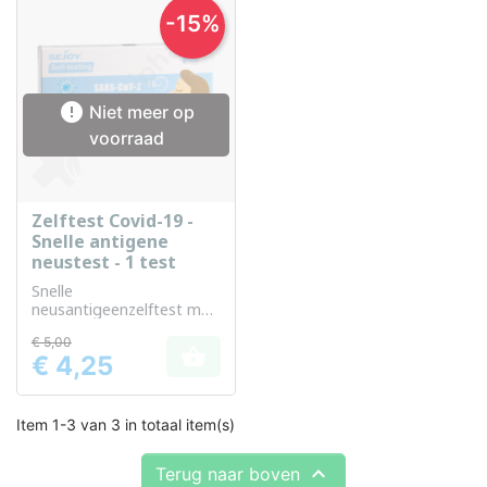
-15%

Niet meer op
voorraad
Zelftest Covid-19 -
Snelle antigene
neustest - 1 test
Snelle
neusantigeenzelftest met
resultaten binnen 10
€ 5,00
minuten

€ 4,25
Prijs
Item 1-3 van 3 in totaal item(s)

Terug naar boven