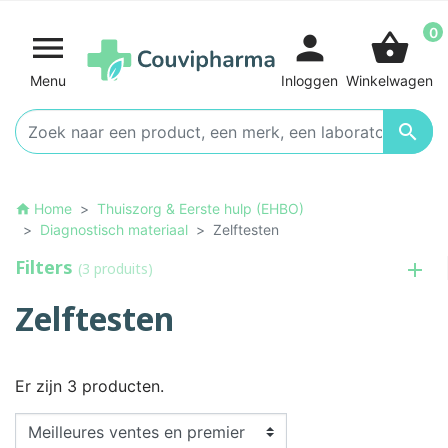
0

person
shopping_basket
Menu
Inloggen
Winkelwagen

Home
Thuiszorg & Eerste hulp (EHBO)
home
Diagnostisch materiaal
Zelftesten
Filters
(3 produits)
Zelftesten
Er zijn 3 producten.