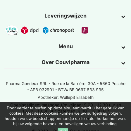
Leveringswijzen
Menu
Over Couvipharma
Pharma Gonrieux SRL -
Rue de la Barrière, 30A - 5660 Pesche
- APB 932901 - BTW: BE 0697 833 935
Apotheker: Wullepit Elisabeth
Openingstijden: maandag t/m vrijdag: 9.00 - 12.30 uur en
Door verder te surfen op deze site, aanvaardt u het gebruik van
13.30 - 18.30 uur, zaterdag: 9.00 - 12.00 uur
cookies. Met deze cookies kunnen we uw surfgedrag volgen,
Vind een apotheek van wacht
houden we uw boodschappenmandje up-to-date, herkennen we u
bij uw volgende bezoek, en beveiligen we uw verbinding.