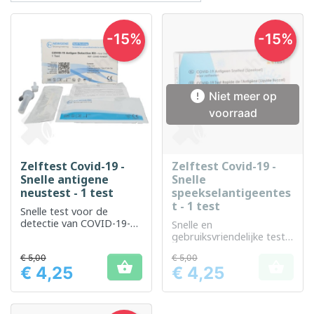
-15%
-15%

Niet meer op
voorraad
Zelftest Covid-19 -
Zelftest Covid-19 -
Snelle antigene
Snelle
neustest - 1 test
speekselantigeentes
t - 1 test
Snelle test voor de
detectie van COVID-19-
Snelle en
antigenen.
gebruiksvriendelijke test
voor de detectie van
€ 5,00
€ 5,00
Covid-19-antigenen.


€ 4,25
€ 4,25
Prijs
Prijs