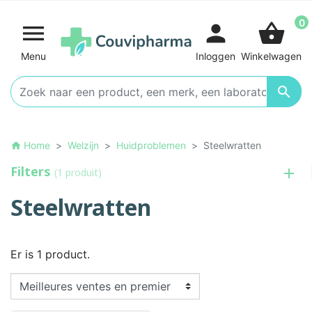
0

person
shopping_basket
Menu
Inloggen
Winkelwagen

Home
Welzijn
Huidproblemen
Steelwratten
home
Filters
(1 produit)
Steelwratten
Er is 1 product.