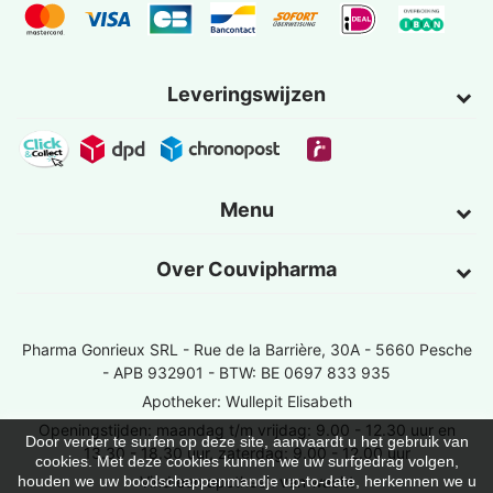
Leveringswijzen
Menu
Over Couvipharma
Pharma Gonrieux SRL -
Rue de la Barrière, 30A - 5660 Pesche
- APB 932901 - BTW: BE 0697 833 935
Apotheker: Wullepit Elisabeth
Openingstijden: maandag t/m vrijdag: 9.00 - 12.30 uur en
Door verder te surfen op deze site, aanvaardt u het gebruik van
13.30 - 18.30 uur, zaterdag: 9.00 - 12.00 uur
cookies. Met deze cookies kunnen we uw surfgedrag volgen,
Vind een apotheek van wacht
houden we uw boodschappenmandje up-to-date, herkennen we u