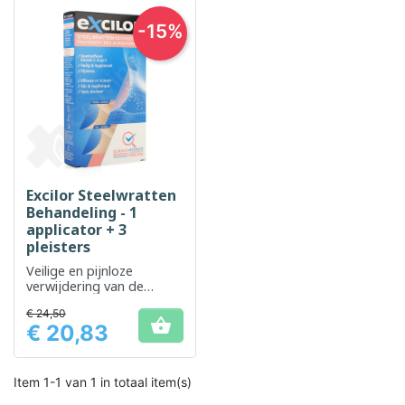
-15%
Excilor Steelwratten
Behandeling - 1
applicator + 3
pleisters
Veilige en pijnloze
verwijdering van de
gezwel, met een minimaal
€ 24,50
risico op littekens

€ 20,83
Prijs
Item 1-1 van 1 in totaal item(s)