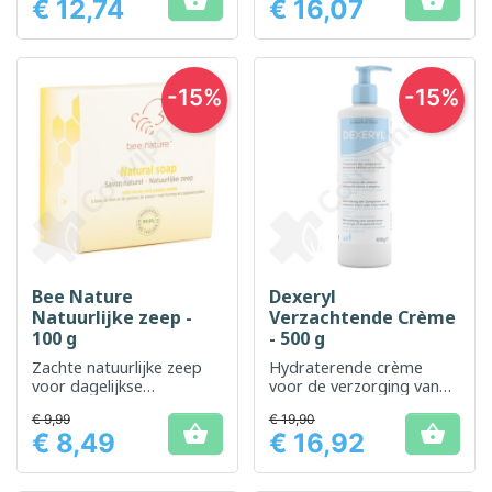


€ 12,74
€ 16,07
Prijs
Prijs
-15%
-15%
Bee Nature
Dexeryl
Natuurlijke zeep -
Verzachtende Crème
100 g
- 500 g
Zachte natuurlijke zeep
Hydraterende crème
voor dagelijkse
voor de verzorging van
huidreiniging
een droge en atopische
€ 9,99
€ 19,90
huid


€ 8,49
€ 16,92
Prijs
Prijs