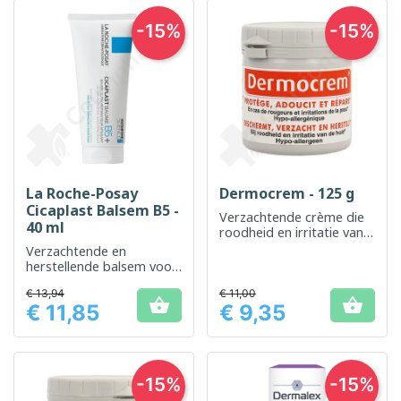
-15%
-15%
La Roche-Posay
Dermocrem - 125 g
Cicaplast Balsem B5 -
Verzachtende crème die
40 ml
roodheid en irritatie van
de huid verlicht
Verzachtende en
herstellende balsem voor
geïrriteerde of gevoelige
€ 13,94
€ 11,00
huid


€ 11,85
€ 9,35
Prijs
Prijs
-15%
-15%