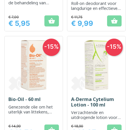
de behandeling van
Roll-on deodorant voor
roodheid en irritatie van
langdurige en effectieve
de huid
bescherming tegen
€ 7,00
€ 11,75
geurtjes.


€ 5,95
€ 9,99
Prijs
Prijs
-15%
-15%
Bio-Oil - 60 ml
A-Derma Cytelium
Lotion - 100 ml
Genezende olie om het
uiterlijk van littekens,
Verzachtende en
striae en een
uitdrogende lotion voor
ongelijkmatige huidskleur
geïrriteerde huid die
te verbeteren
€ 14,99
€ 18,90
vatbaar is voor maceratie