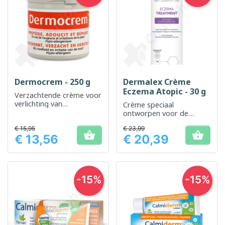
Dermocrem - 250 g
Dermalex Crème
Eczema Atopic - 30 g
Verzachtende crème voor
verlichting van
Crème speciaal
huidirritaties en roodheid
ontworpen voor de
behandeling van
€ 15,95
€ 23,99
eczeemsymptomen


€ 13,56
€ 20,39
Prijs
Prijs
-15%
-15%