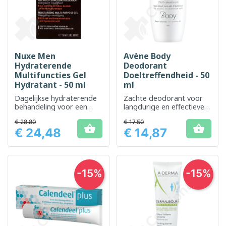
Nuxe Men
Avène Body
Hydraterende
Deodorant
Multifuncties Gel
Doeltreffendheid - 50
Hydratant - 50 ml
ml
Dagelijkse hydraterende
Zachte deodorant voor
behandeling voor een
langdurige en effectieve
gerevitaliseerde en
bescherming tegen
€ 28,80
€ 17,50
gekalmeerde mannenhuid
geurtjes


€ 24,48
€ 14,87
Prijs
Prijs
-15%
-15%