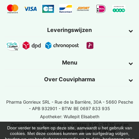
Leveringswijzen
Menu
Over Couvipharma
Pharma Gonrieux SRL -
Rue de la Barrière, 30A - 5660 Pesche
- APB 932901 - BTW: BE 0697 833 935
Apotheker: Wullepit Elisabeth
Openingstijden: maandag t/m vrijdag: 9.00 - 12.30 uur en
Door verder te surfen op deze site, aanvaardt u het gebruik van
13.30 - 18.30 uur, zaterdag: 9.00 - 12.00 uur
cookies. Met deze cookies kunnen we uw surfgedrag volgen,