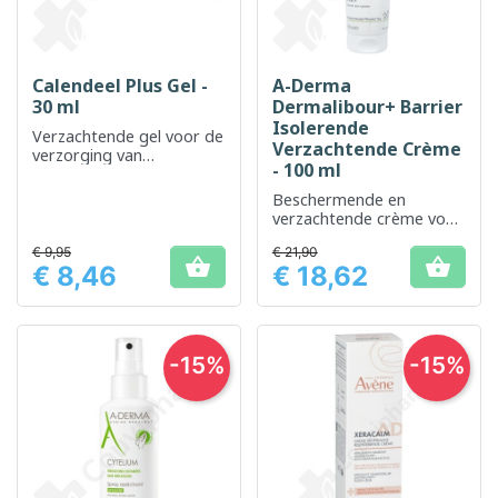
Calendeel Plus Gel -
A-Derma
30 ml
Dermalibour+ Barrier
Isolerende
Verzachtende gel voor de
Verzachtende Crème
verzorging van
- 100 ml
geïrriteerde en gevoelige
huid
Beschermende en
verzachtende crème voor
geïrriteerde en verzwakte
€ 9,95
€ 21,90
huid


€ 8,46
€ 18,62
Prijs
Prijs
-15%
-15%