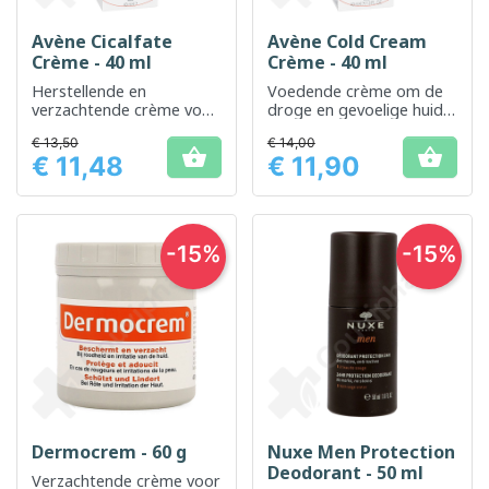
Avène Cicalfate
Avène Cold Cream
Crème - 40 ml
Crème - 40 ml
Herstellende en
Voedende crème om de
verzachtende crème voor
droge en gevoelige huid
de gevoelige en
te beschermen en te
€ 13,50
€ 14,00
geïrriteerde huid
kalmeren


€ 11,48
€ 11,90
Prijs
Prijs
-15%
-15%
Dermocrem - 60 g
Nuxe Men Protection
Deodorant - 50 ml
Verzachtende crème voor