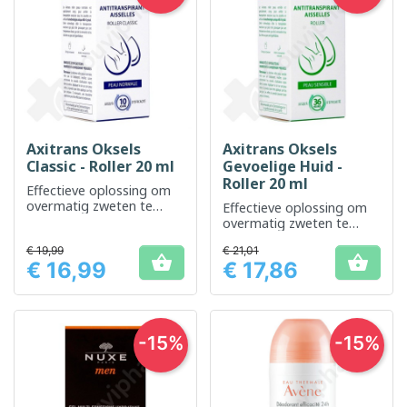
Axitrans Oksels
Axitrans Oksels
Classic - Roller 20 ml
Gevoelige Huid -
Roller 20 ml
Effectieve oplossing om
overmatig zweten te
Effectieve oplossing om
verminderen
overmatig zweten te
verminderen en de
€ 19,99
€ 21,01
gevoelige huid te


€ 16,99
€ 17,86
verzorgen.
Prijs
Prijs
-15%
-15%