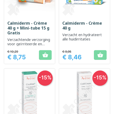
Calmiderm - Crème
Calmiderm - Crème
40 g + Mini-tube 15 g
40 g
Gratis
Verzacht en hydrateert
alle huidirritaties
Verzachtende verzorging
voor geïrriteerde en
gevoelige huid
€ 10,29
€ 9,95


€ 8,75
€ 8,46
Prijs
Prijs
-15%
-15%