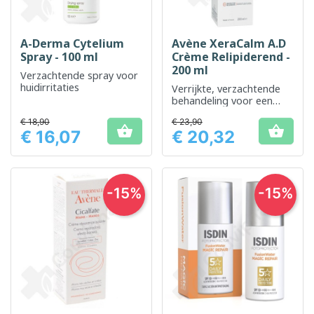
A-Derma Cytelium
Avène XeraCalm A.D
Spray - 100 ml
Crème Relipiderend -
200 ml
Verzachtende spray voor
huidirritaties
Verrijkte, verzachtende
behandeling voor een
zeer droge en jeukende
€ 18,90
€ 23,90
huid


€ 16,07
€ 20,32
Prijs
Prijs
-15%
-15%