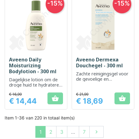
-15%
-15%
Aveeno Daily
Aveeno Dermexa
Moisturizing
Douchegel - 300 ml
Bodylotion - 300 ml
Zachte reinigingsgel voor
de gevoelige en
Dagelijkse lotion om de
eczeemgevoelige huid
droge huid te hydrateren
en te verzachten
€ 16,99
€ 21,99


€ 14,44
€ 18,69
Prijs
Prijs
Item 1-36 van 220 in totaal item(s)
Volgende
1
2
3
…
7
