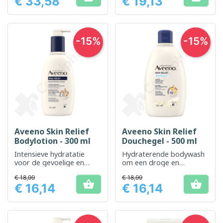
€ 33,58
€ 19,13
Prijs
Prijs
-15%
-15%
Aveeno Skin Relief
Aveeno Skin Relief
Bodylotion - 300 ml
Douchegel - 500 ml
Intensieve hydratatie
Hydraterende bodywash
voor de gevoelige en
om een ​​droge en
droge huid
gevoelige huid te
€ 18,99
€ 18,99
verzachten en te


€ 16,14
€ 16,14
verzachten
Prijs
Prijs