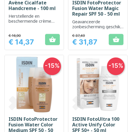
Avène Cicalfate
ISDIN FotoProtector
Handcreme - 100 ml
Fusion Water Magic
Repair SPF 50 - 50 ml
Herstellende en
beschermende crème
Geavanceerde
voor droge en
zonbescherming geschikt
geïrriteerde handen
voor alle huidtypen, zelfs
€ 16,90
€ 37,49
de gevoelige


€ 14,37
€ 31,87
Prijs
Prijs
-15%
-15%
ISDIN FotoProtector
ISDIN FotoUltra 100
Fusion Water Color
Active Unify Color
Medium SPF 50 - 50
SPF 50+ - 50 ml