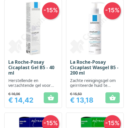
-15%
-15%
La Roche-Posay
La Roche-Posay
Cicaplast Gel B5 - 40
Cicaplast Wasgel B5 -
ml
200 ml
Herstellende en
Zachte reinigingsgel om
verzachtende gel voor
geïrriteerde huid te
beschadigde of
kalmeren en te zuiveren
€ 16,96
€ 15,50
geïrriteerde huid


€ 14,42
€ 13,18
Prijs
Prijs
-15%
-15%