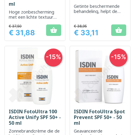
ml
Getinte beschermende
behandeling, helpt de
Hoge zonbescherming
teint te egaliseren en
met een lichte textuur
beschermt effectief tegen
voor het gezicht
€ 37,50
UV-straling.
€ 38,95


€ 31,88
€ 33,11
Prijs
Prijs
-15%
-15%
ISDIN FotoUltra 100
ISDIN FotoUltra Spot
Active Unify SPF 50+ -
Prevent SPF 50+ - 50
50 ml
ml
Zonnebrandcrème die de
Geavanceerde