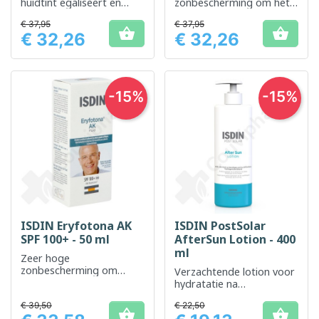
huidtint egaliseert en
zonbescherming om het
beschermt tegen uv-
ontstaan ​​van door de zon
€ 37,95
€ 37,95
straling.
beschadigde


€ 32,26
€ 32,26
pigmentvlekken te
Prijs
Prijs
voorkomen.
-15%
-15%
ISDIN Eryfotona AK
ISDIN PostSolar
SPF 100+ - 50 ml
AfterSun Lotion - 400
ml
Zeer hoge
zonbescherming om
Verzachtende lotion voor
huidschade te voorkomen
hydratatie na
blootstelling aan de zon
€ 39,50
€ 22,50

