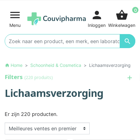
0

person
shopping_basket
Menu
Inloggen
Winkelwagen

Home
Schoonheid & Cosmetica
Lichaamsverzorging
home
Filters
(220 produits)
Lichaamsverzorging
Er zijn 220 producten.