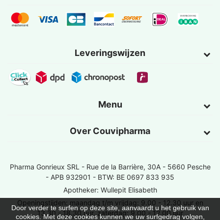
Leveringswijzen
Menu
Over Couvipharma
Pharma Gonrieux SRL -
Rue de la Barrière, 30A - 5660 Pesche
- APB 932901 - BTW: BE 0697 833 935
Apotheker: Wullepit Elisabeth
Openingstijden: maandag t/m vrijdag: 9.00 - 12.30 uur en
Door verder te surfen op deze site, aanvaardt u het gebruik van
13.30 - 18.30 uur, zaterdag: 9.00 - 12.00 uur
cookies. Met deze cookies kunnen we uw surfgedrag volgen,