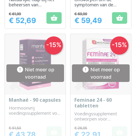
beheersen van
symptomen van de
menopauzesymptomen
menopauze op natuurlijke
€ 61,99
€ 69,99
en het ondersteunen van
wijze te verlichten


€ 52,69
€ 59,49
het silhouet
Prijs
Prijs
-15%
-15%


Niet meer op
Niet meer op
voorraad
voorraad
Manhaé - 90 capsules
Feminae 24 - 60
tabletten
Hormoonvrij
voedingssupplement voor
Voedingssupplement
vrouwelijk welzijn tijdens
ontworpen voor
de menopauze
vrouwelijk welzijn
€ 51,50
€ 26,95


€ 43,78
€ 22,91
Prijs
Prijs