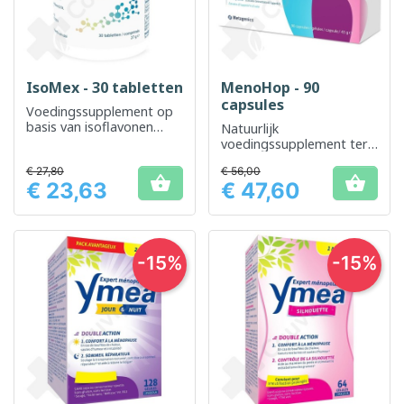
IsoMex - 30 tabletten
MenoHop - 90
capsules
Voedingssupplement op
basis van isoflavonen
Natuurlijk
voor algemeen welzijn
voedingssupplement ter
ondersteuning van de
€ 27,80
€ 56,00
hormonale gezondheid


€ 23,63
€ 47,60
van vrouwen
Prijs
Prijs
-15%
-15%