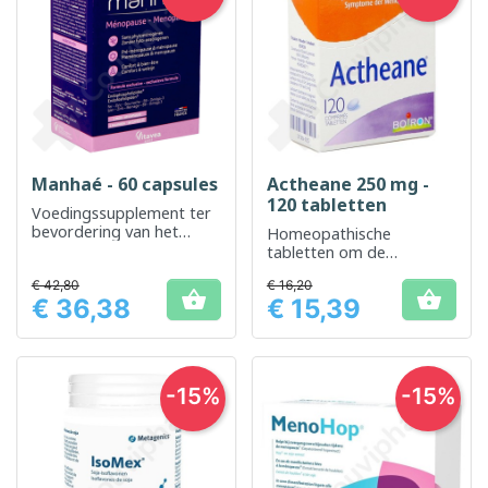
Manhaé - 60 capsules
Actheane 250 mg -
120 tabletten
Voedingssupplement ter
bevordering van het
Homeopathische
vrouwelijk welzijn tijdens
tabletten om de
de menopauze
symptomen van de
€ 42,80
€ 16,20
menopauze te


€ 36,38
€ 15,39
verminderen
Prijs
Prijs
-15%
-15%