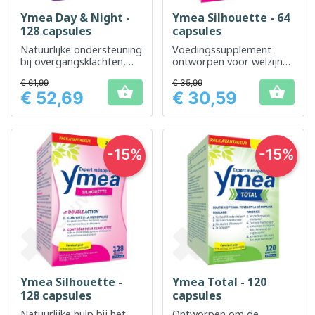
Ymea Day & Night -
Ymea Silhouette - 64
128 capsules
capsules
Natuurlijke ondersteuning
Voedingssupplement
bij overgangsklachten,
ontworpen voor welzijn
dag en nacht
tijdens de menopauze en
€ 61,99
€ 35,99
het behoud van uw figuur


€ 52,69
€ 30,59
Prijs
Prijs
-15%
-15%
Ymea Silhouette -
Ymea Total - 120
128 capsules
capsules
Natuurlijke hulp bij het
Ontworpen om de