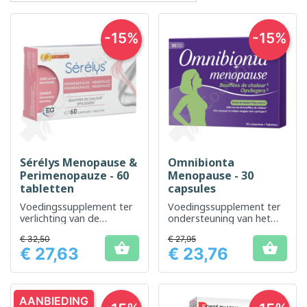
-15%
-15%
Sérélys Menopause &
Omnibionta
Perimenopauze - 60
Menopause - 30
tabletten
capsules
Voedingssupplement ter
Voedingssupplement ter
verlichting van de
ondersteuning van het
symptomen van de
welzijn tijdens de
€ 32,50
€ 27,95
menopauze
menopauze


€ 27,63
€ 23,76
Prijs
Prijs
AANBIEDING