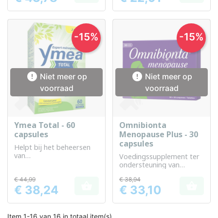
-15%
-15%


Niet meer op
Niet meer op
voorraad
voorraad
Ymea Total - 60
Omnibionta
capsules
Menopause Plus - 30
capsules
Helpt bij het beheersen
van
Voedingssupplement ter
menopauzesymptomen
ondersteuning van
vrouwen tijdens de
€ 44,99
€ 38,94
menopauze


€ 38,24
€ 33,10
Prijs
Prijs
Item 1-16 van 16 in totaal item(s)