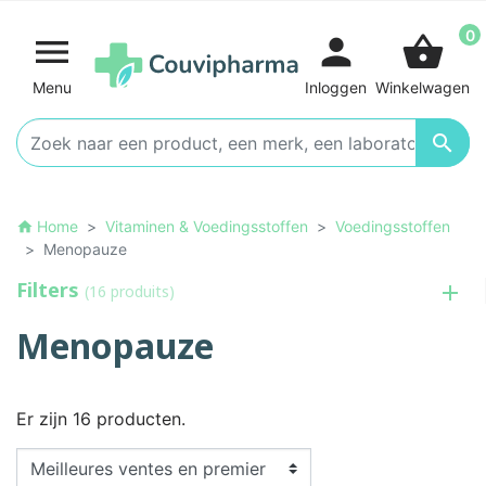
0

person
shopping_basket
Menu
Inloggen
Winkelwagen

Home
Vitaminen & Voedingsstoffen
Voedingsstoffen
home
Menopauze
Filters
(16 produits)
Menopauze
Er zijn 16 producten.