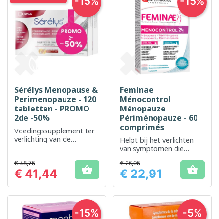
-15%
-15%
Sérélys Menopause &
Feminae
Perimenopauze - 120
Ménocontrol
tabletten - PROMO
Ménopauze
2de -50%
Périménopauze - 60
comprimés
Voedingssupplement ter
verlichting van de
Helpt bij het verlichten
symptomen van de
van symptomen die
menopauze
verband houden met de
€ 48,75
€ 26,95
menopauze


€ 41,44
€ 22,91
Prijs
Prijs
-15%
-5%