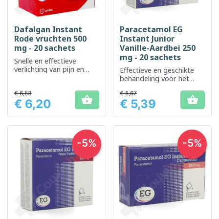
Dafalgan Instant
Paracetamol EG
Rode vruchten 500
Instant Junior
mg - 20 sachets
Vanille-Aardbei 250
mg - 20 sachets
Snelle en effectieve
verlichting van pijn en
Effectieve en geschikte
koorts met een
behandeling voor het
aangename rode
verlagen van koorts en
vruchtensmaak
€ 6,53
€ 5,67
verlichten van pijn bij


€ 6,20
€ 5,39
jonge kinderen.
Prijs
Prijs
-5%
-5%