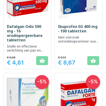
Dafalgan Odis 500
Ibuprofen EG 400 mg
mg - 16
- 100 tabletten
orodispergeerbare
Niet-steroïde
tabletten
ontstekingsremmer voor
pijnverlichting en
Snelle en effectieve
koortsverlaging
verlichting van pijn en
koorts
€ 5,06
€ 9,13


€ 4,81
€ 8,67
Prijs
Prijs
-5%
-5%