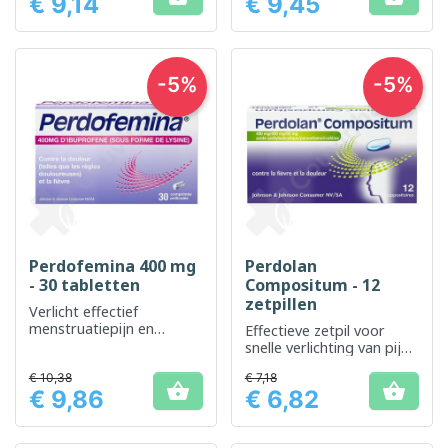
€ 9,14
€ 9,45
Prijs
Prijs
-5%
-5%
Perdofemina 400 mg
Perdolan
- 30 tabletten
Compositum - 12
zetpillen
Verlicht effectief
menstruatiepijn en
Effectieve zetpil voor
symptomen van
snelle verlichting van pijn
premenstruele spanning
en koorts
€ 10,38
€ 7,18


€ 9,86
€ 6,82
Prijs
Prijs