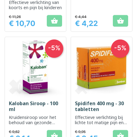
Effectieve verlichting van
koorts en pijn bij kinderen
€ 11,26
€ 4,44


€ 10,70
€ 4,22
Prijs
Prijs
-5%
-5%
Kaloban Siroop - 100
Spidifen 400 mg - 30
ml
tabletten
Kruidensiroop voor het
Effectieve verlichting bij
behoud van gezonde
lichte tot matige pijn en
luchtwegen
ontstekingen
€ 9,62
€ 9,95

