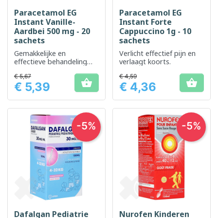
Paracetamol EG
Paracetamol EG
Instant Vanille-
Instant Forte
Aardbei 500 mg - 20
Cappuccino 1g - 10
sachets
sachets
Gemakkelijke en
Verlicht effectief pijn en
effectieve behandeling
verlaagt koorts.
voor tijdelijke verlichting
€ 5,67
€ 4,59
van pijn en koorts


€ 5,39
€ 4,36
Prijs
Prijs
-5%
-5%
Dafalgan Pediatrie
Nurofen Kinderen