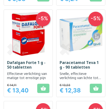
-5%
-5%
Dafalgan Forte 1 g -
Paracetamol Teva 1
50 tabletten
g - 90 tabletten
Effectieve verlichting van
Snelle, effectieve
matige tot ernstige pijn
verlichting van lichte tot
matige pijn en koorts
€ 14,11
€ 13,03


€ 13,40
€ 12,38
Prijs
Prijs