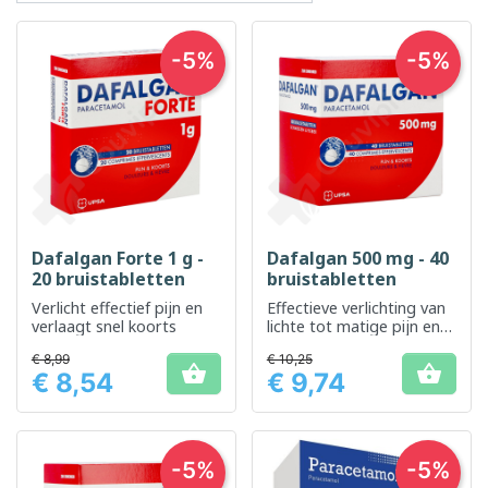
-5%
-5%
Dafalgan Forte 1 g -
Dafalgan 500 mg - 40
20 bruistabletten
bruistabletten
Verlicht effectief pijn en
Effectieve verlichting van
verlaagt snel koorts
lichte tot matige pijn en
koorts
€ 8,99
€ 10,25


€ 8,54
€ 9,74
Prijs
Prijs
-5%
-5%