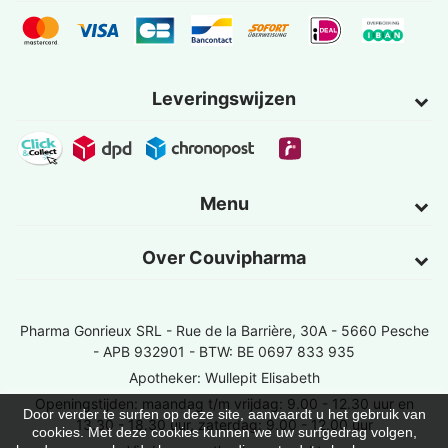
Leveringswijzen
Menu
Over Couvipharma
Pharma Gonrieux SRL -
Rue de la Barrière, 30A - 5660 Pesche
- APB 932901 - BTW: BE 0697 833 935
Apotheker: Wullepit Elisabeth
Openingstijden: maandag t/m vrijdag: 9.00 - 12.30 uur en
Door verder te surfen op deze site, aanvaardt u het gebruik van
13.30 - 18.30 uur, zaterdag: 9.00 - 12.00 uur
cookies. Met deze cookies kunnen we uw surfgedrag volgen,