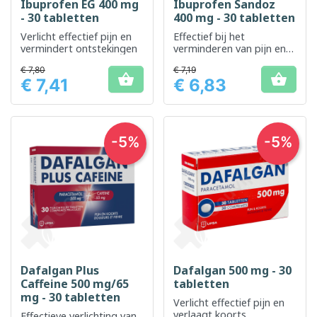
Ibuprofen EG 400 mg
Ibuprofen Sandoz
- 30 tabletten
400 mg - 30 tabletten
Verlicht effectief pijn en
Effectief bij het
vermindert ontstekingen
verminderen van pijn en
het verlichten van
€ 7,80
€ 7,19
ontstekingen


€ 7,41
€ 6,83
Prijs
Prijs
-5%
-5%
Dafalgan Plus
Dafalgan 500 mg - 30
Caffeine 500 mg/65
tabletten
mg - 30 tabletten
Verlicht effectief pijn en
verlaagt koorts
Effectieve verlichting van