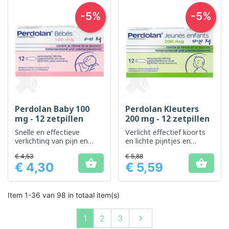
-5%
-5%
Perdolan Baby 100
Perdolan Kleuters
mg - 12 zetpillen
200 mg - 12 zetpillen
Snelle en effectieve
Verlicht effectief koorts
verlichting van pijn en
en lichte pijntjes en
koorts bij baby's
kwalen bij jonge kinderen
€ 4,53
€ 5,88


€ 4,30
€ 5,59
Prijs
Prijs
Item 1-36 van 98 in totaal item(s)
Volgende
1
2
3
