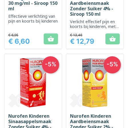
30 mg/ml - Siroop 150
Aardbeiensmaak
ml
Zonder Suiker 4% -
Siroop 150 ml
Effectieve verlichting van
pijn en koorts bij kinderen
Verlicht effectief pijn en
koorts bij kinderen, met
een aangename
€ 6,95
€ 13,46
aardbeiensmaak


€ 6,60
€ 12,79
Prijs
Prijs
-5%
-5%
Nurofen Kinderen
Nurofen Kinderen
Sinaasappelsmaak
Aardbeiensmaak
Zonder Suiker 4% -
Zonder Suiker 2% -