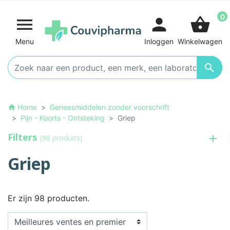
0

person
shopping_basket
Menu
Inloggen
Winkelwagen

Home
Geneesmiddelen zonder voorschrift
home
Pijn - Koorts - Ontsteking
Griep
Filters
(98 produits)
Griep
Er zijn 98 producten.