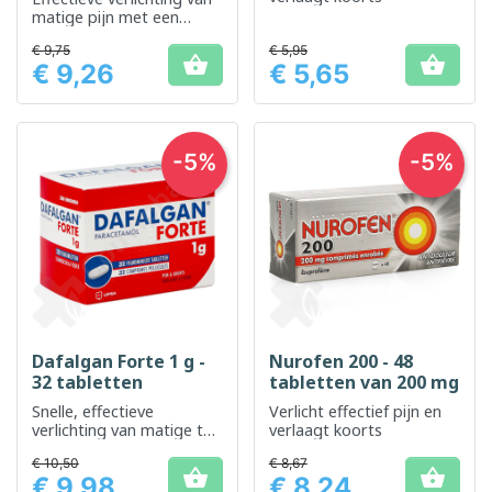
matige pijn met een
stimulerend effect
€ 9,75
€ 5,95


€ 9,26
€ 5,65
Prijs
Prijs
-5%
-5%
Dafalgan Forte 1 g -
Nurofen 200 - 48
32 tabletten
tabletten van 200 mg
Snelle, effectieve
Verlicht effectief pijn en
verlichting van matige tot
verlaagt koorts
ernstige pijn
€ 10,50
€ 8,67


€ 9,98
€ 8,24
Prijs
Prijs