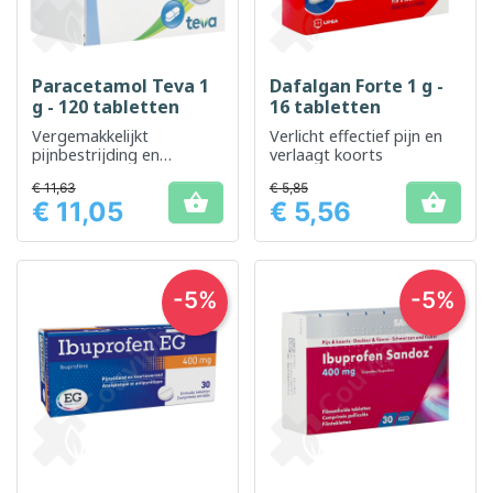
Paracetamol Teva 1
Dafalgan Forte 1 g -
g - 120 tabletten
16 tabletten
Vergemakkelijkt
Verlicht effectief pijn en
pijnbestrijding en
verlaagt koorts
koortsverlaging, geschikt
€ 11,63
€ 5,85
voor volwassenen


€ 11,05
€ 5,56
Prijs
Prijs
-5%
-5%