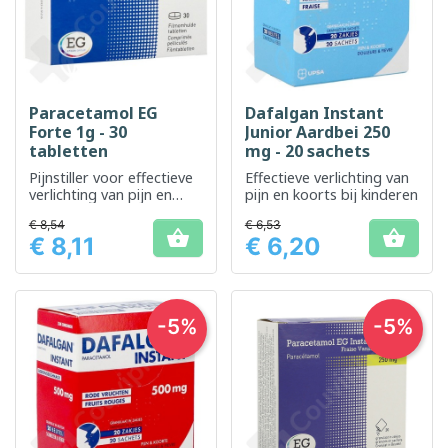
Paracetamol EG
Dafalgan Instant
Forte 1g - 30
Junior Aardbei 250
tabletten
mg - 20 sachets
Pijnstiller voor effectieve
Effectieve verlichting van
verlichting van pijn en
pijn en koorts bij kinderen
koorts
€ 8,54
€ 6,53


€ 8,11
€ 6,20
Prijs
Prijs
-5%
-5%