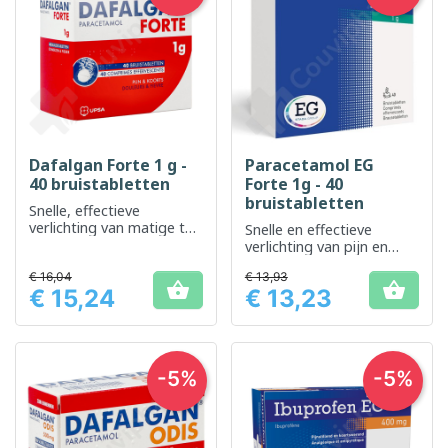
Dafalgan Forte 1 g -
Paracetamol EG
40 bruistabletten
Forte 1g - 40
bruistabletten
Snelle, effectieve
verlichting van matige tot
Snelle en effectieve
ernstige pijn
verlichting van pijn en
koorts
€ 16,04
€ 13,93


€ 15,24
€ 13,23
Prijs
Prijs
-5%
-5%