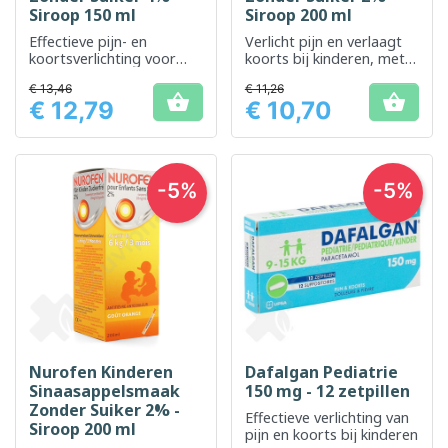
Siroop 150 ml
Siroop 200 ml
Effectieve pijn- en
Verlicht pijn en verlaagt
koortsverlichting voor
koorts bij kinderen, met
kinderen, met een
een aangename
€ 13,46
€ 11,26
aangename
aardbeiensmaak.


€ 12,79
€ 10,70
sinaasappelsmaak
Prijs
Prijs
-5%
-5%
Nurofen Kinderen
Dafalgan Pediatrie
Sinaasappelsmaak
150 mg - 12 zetpillen
Zonder Suiker 2% -
Effectieve verlichting van
Siroop 200 ml
pijn en koorts bij kinderen