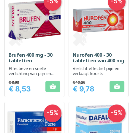
-5%
-5%
Brufen 400 mg - 30
Nurofen 400 - 30
tabletten
tabletten van 400 mg
Effectieve en snelle
Verlicht effectief pijn en
verlichting van pijn en
verlaagt koorts
ontstekingen
€ 8,98
€ 10,29


€ 8,53
€ 9,78
Prijs
Prijs
-5%
-5%