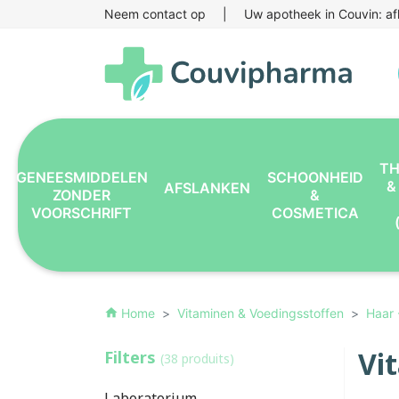
Neem contact op
|
Uw apotheek in Couvin: af
TH
GENEESMIDDELEN
SCHOONHEID
&
AFSLANKEN
ZONDER
&
VOORSCHRIFT
COSMETICA
Home
Vitaminen & Voedingsstoffen
Haar 
home
Vi
Filters
(38 produits)
Laboratorium