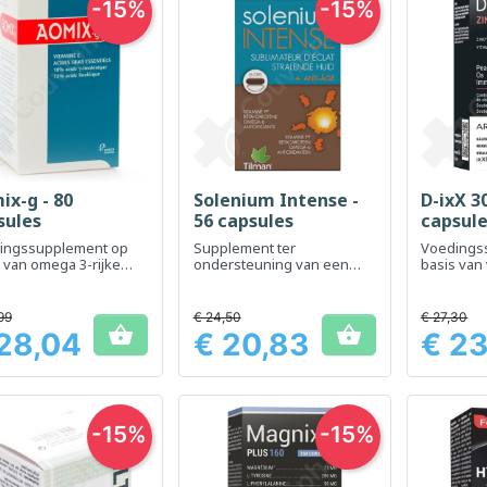
-15%
-15%
ix-g - 80
Solenium Intense -
D-ixX 3
Snel bekijken
Snel bekijken
Sn



sules
56 capsules
capsul
ingssupplement op
Supplement ter
Voedings
 van omega 3-rijke
ondersteuning van een
basis van
, ontworpen om een ​​
gezonde huid en haar
zink ter v
e algemene
immuuns
ndheid te behouden
99
€ 24,50
€ 27,30


28,04
€ 20,83
€ 23
Prijs
Prijs
-15%
-15%