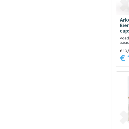
Ark
Bier
cap
Voed
basis
nutri
en s
€ 13,
huid.
€ 
Prijs