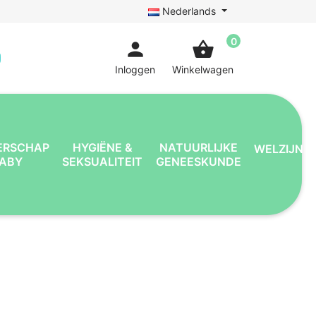
Nederlands
0
person
shopping_basket
Inloggen
Winkelwagen
ERSCHAP
HYGIËNE &
NATUURLIJKE
WELZIJN
BABY
SEKSUALITEIT
GENEESKUNDE