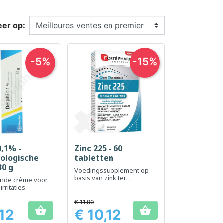
eer op:
-5%
-15%
0,1% -
Zinc 225 - 60
el bekijken
Snel bekijken

ologische
tabletten
30 g
Voedingssupplement op
basis van zink ter
ende crème voor
ondersteuning van een
irritaties
normale stofwisseling
€ 11,90


,12
€ 10,12
Prijs