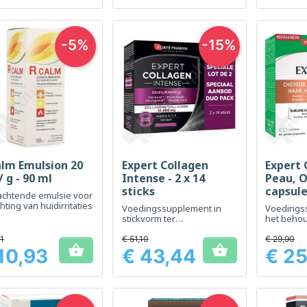
-5%
-15%
alm Emulsion 20
Expert Collagen
Expert 
Snel bekijken
Snel bekijken
Sn



 g - 90 ml
Intense - 2 x 14
Peau, O
sticks
capsul
achtende emulsie voor
chting van huidirritaties
Voedingssupplement in
Voedings
stickvorm ter
het beho
ondersteuning van de
schoonhe
elasticiteit en stevigheid
van uw ha
51
€ 51,10
€ 29,90


van de huid.
nagels.
10,93
€ 43,44
€ 25
Prijs
Prijs