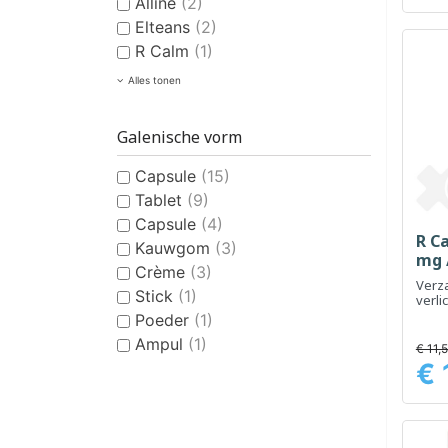
Alline
(2)
Elteans
(2)
R Calm
(1)
Alles tonen
Galenische vorm
Capsule
(15)
Tablet
(9)
Capsule
(4)
R C
Kauwgom
(3)
mg /
Crème
(3)
Verz
Stick
(1)
verli
Poeder
(1)
Ampul
(1)
€ 11,
€ 
Prijs