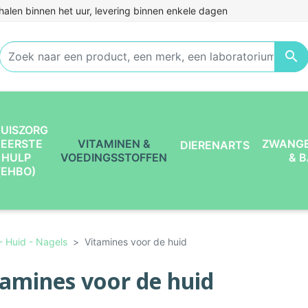
halen binnen het uur, levering binnen enkele dagen

UISZORG
 EERSTE
VITAMINEN &
ZWANG
DIERENARTS
HULP
VOEDINGSSTOFFEN
& 
(EHBO)
- Huid - Nagels
Vitamines voor de huid
tamines voor de huid