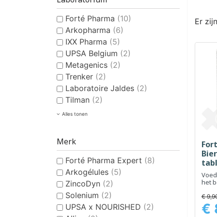
Forté Pharma
(10)
Er zij
Arkopharma
(6)
IXX Pharma
(5)
UPSA Belgium
(2)
Metagenics
(2)
Trenker
(2)
Laboratoire Jaldes
(2)
Tilman
(2)
Alles tonen
Merk
For
Bier
Forté Pharma Expert
(8)
tab
Arkogélules
(5)
Voed
het 
ZincoDyn
(2)
gezo
Solenium
(2)
nage
€ 9,9
€ 
UPSA x NOURISHED
(2)
Prijs