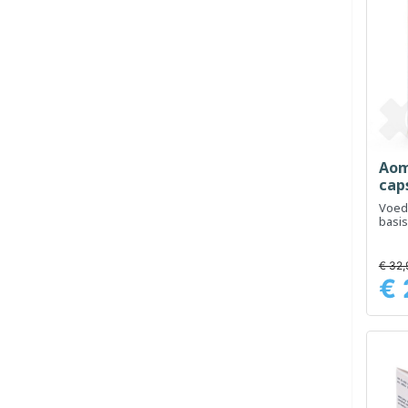
Aom
cap
Voed
basis
oliën
goed
gezo
€ 32,
€ 
Prijs