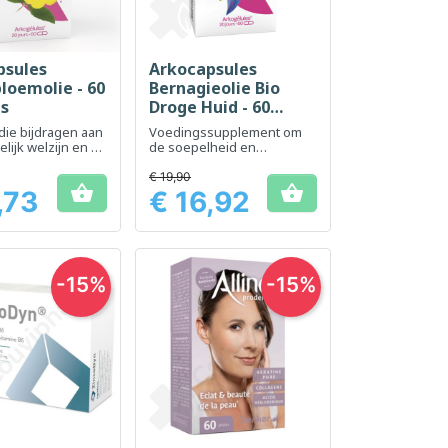
psules
Arkocapsules
el bekijken
Snel bekijken

loemolie - 60
Bernagieolie Bio
es
Droge Huid - 60
capsules
die bijdragen aan
Voedingssupplement om
lijk welzijn en de
de soepelheid en
d van de huid
elasticiteit van de huid te
behouden
€ 19,90


,73
€ 16,92
Prijs
-15%
-15%