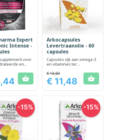
Pharma Expert
Arkocapsules
el bekijken
Snel bekijken

nic Intense -
Levertraanolie - 60
ules
capsules
supplement voor
Capsules rijk aan omega-3
drateerde en
en vitamines ter
 jongere huid
ondersteuning van de
algemene gezondheid
€ 13,50


3,44
€ 11,48
Prijs
-15%
-15%