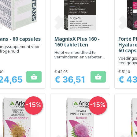
ans - 60 capsules
MagnixX Plus 160 -
Forté 
Snel bekijken
Snel bekijken
Sn



160 tabletten
Hyaluro
ingssupplement voor
60 caps
droge huid
Helpt vermoeidheid te
verminderen en verbetert
Voedings
de concentratie
een gehy
zichtbaar
00
€ 42,95
€ 51,10


24,65
€ 36,51
€ 4
Prijs
Prijs
-15%
-15%