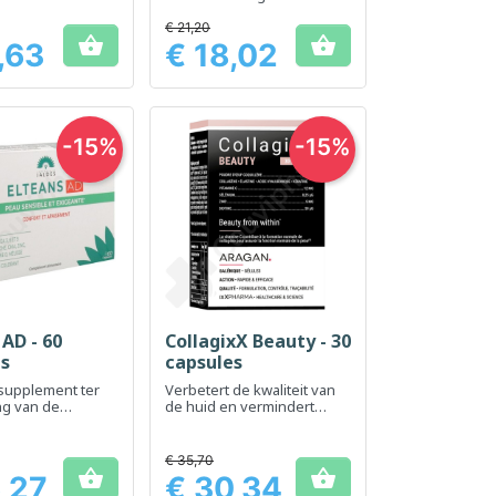
nctie en
gezonde huid en
n cellen tegen
regulering van natuurlijke
€ 21,20


e stress
ontstekingen
,63
€ 18,02
Prijs
-15%
-15%
 AD - 60
CollagixX Beauty - 30
el bekijken
Snel bekijken

es
capsules
supplement ter
Verbetert de kwaliteit van
ng van de
de huid en vermindert
 huid
rimpels
€ 35,70


,27
€ 30,34
Prijs