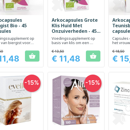
ocapsules
Arkocapsules Grote
Arkoca
Snel bekijken
Snel bekijken
Sn



gist Bio - 45
Klis Huid Met
Teunisb
sules
Onzuiverheden - 45
capsul
capsules
ingssupplement op
Voedingssupplement op
Capsules 
 van biergist voor
basis van klis om een ​​
het vrouwe
tionele ondersteuning
heldere huid te helpen
schoonhei
choonheid van haar en
behouden
50
€ 13,50
€ 18,50


11,48
€ 11,48
€ 15
Prijs
Prijs
-15%
-15%