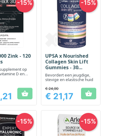
-15%
-15%
000 Zink - 120
UPSA x Nourished
el bekijken
Snel bekijken

es
Collagen Skin Lift
Gummies - 30
supplement op
gummies
 vitamine D en
Bevordert een jeugdige,
ersterking van het
stevige en elastische huid
ysteem
€ 24,90


,21
€ 21,17
Prijs
-15%
-15%