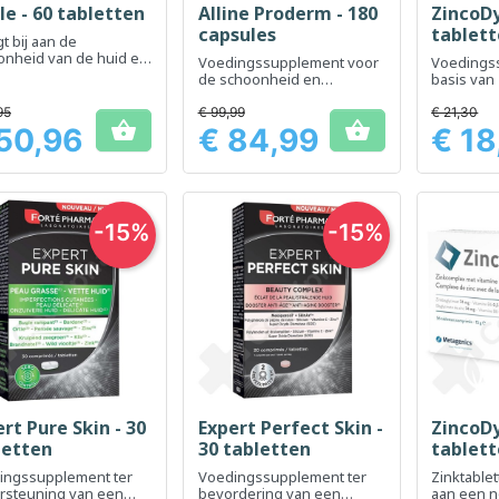
le - 60 tabletten
Alline Proderm - 180
ZincoDy
Snel bekijken
Snel bekijken
Sn



capsules
tablet
 ​​bij aan de
onheid van de huid en
Voedingssupplement voor
Voedings
escherming van cellen
de schoonheid en
basis van 
 oxidatieve stress
gezondheid van de huid
behoud v
huid, haa
95
€ 99,99
€ 21,30


50,96
€ 84,99
€ 18
Prijs
Prijs
-15%
-15%
rt Pure Skin - 30
Expert Perfect Skin -
ZincoDy
Snel bekijken
Snel bekijken
Sn



letten
30 tabletten
tablet
ingssupplement ter
Voedingssupplement ter
Zinktablet
rsteuning van een
bevordering van een
aan een 