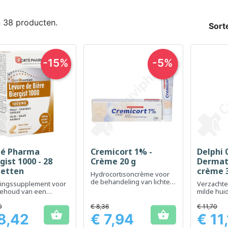
n 38 producten.
Sort
-15%
-5%
té Pharma
Cremicort 1% -
Delphi 
Snel bekijken
Snel bekijken
Sn



gist 1000 - 28
Crème 20 g
Dermat
letten
crème 
Hydrocortisoncrème voor
de behandeling van lichte
ingssupplement voor
Verzacht
huidirritaties
behoud van een
milde huid
nde huid, haar en
ls
0
€ 8,36
€ 11,70


8,42
€ 7,94
€ 11
Prijs
Prijs