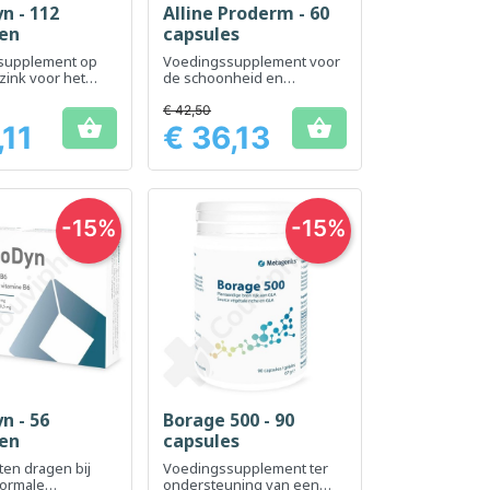
n - 112
Alline Proderm - 60
el bekijken
Snel bekijken

ten
capsules
supplement op
Voedingssupplement voor
zink voor het
de schoonheid en
an een gezonde
gezondheid van de huid
r en nagels
€ 42,50


,11
€ 36,13
Prijs
-15%
-15%
n - 56
Borage 500 - 90
el bekijken
Snel bekijken

ten
capsules
ten dragen bij
Voedingssupplement ter
normale
ondersteuning van een