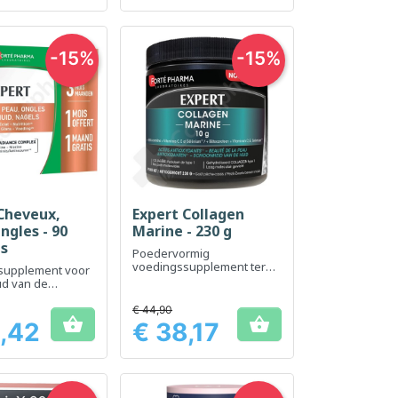
-15%
-15%
Cheveux,
Expert Collagen
el bekijken
Snel bekijken

ngles - 90
Marine - 230 g
es
Poedervormig
voedingssupplement ter
supplement voor
bevordering van een
ud van de
mooie huid
id en gezondheid
ar, huid en
€ 44,90


,42
€ 38,17
Prijs