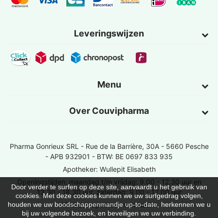
Leveringswijzen
Menu
Over Couvipharma
Pharma Gonrieux SRL -
Rue de la Barrière, 30A - 5660 Pesche
- APB 932901 - BTW: BE 0697 833 935
Apotheker: Wullepit Elisabeth
Openingstijden: maandag t/m vrijdag: 9.00 - 12.30 uur en
Door verder te surfen op deze site, aanvaardt u het gebruik van
13.30 - 18.30 uur, zaterdag: 9.00 - 12.00 uur
cookies. Met deze cookies kunnen we uw surfgedrag volgen,
Vind een apotheek van wacht
houden we uw boodschappenmandje up-to-date, herkennen we u
bij uw volgende bezoek, en beveiligen we uw verbinding.