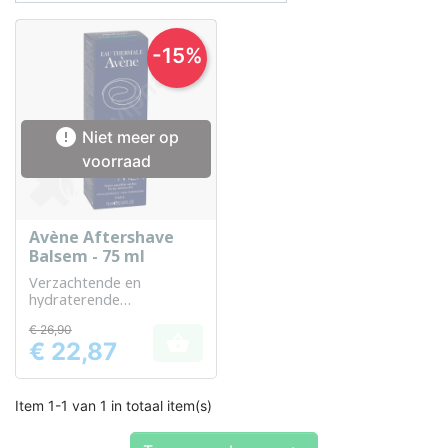
-15%

Niet meer op
voorraad
Avène Aftershave
Balsem - 75 ml
Verzachtende en
hydraterende
aftershavebalsem, ideaal
€ 26,90
voor de gevoelige huid

€ 22,87
Prijs
Item 1-1 van 1 in totaal item(s)