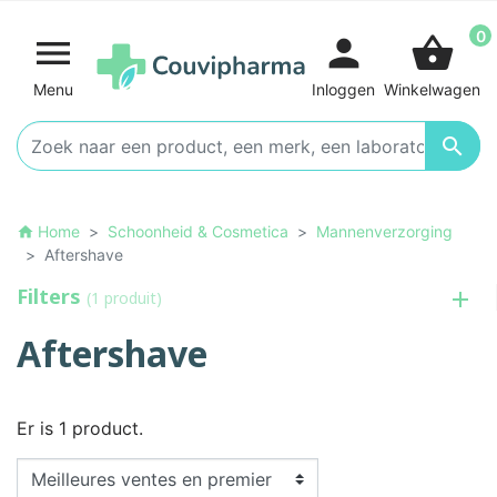
0

person
shopping_basket
Menu
Inloggen
Winkelwagen

Home
Schoonheid & Cosmetica
Mannenverzorging
home
Aftershave
Filters
(1 produit)
Aftershave
Er is 1 product.