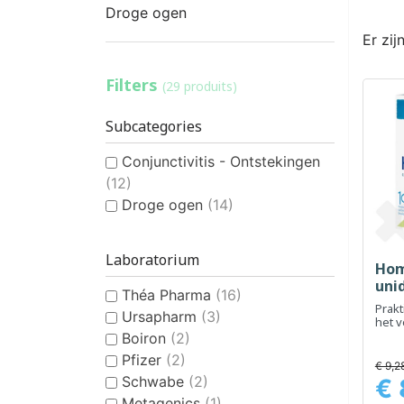
Droge ogen
Er zij
Filters
(29 produits)
Subcategories
Conjunctivitis - Ontstekingen
(12)
Droge ogen
(14)
Laboratorium
Hom
uni
Théa Pharma
(16)
Prakt
Ursapharm
(3)
het 
geïrr
Boiron
(2)
Pfizer
(2)
€ 9,2
Schwabe
(2)
€ 
Prijs
Metagenics
(1)