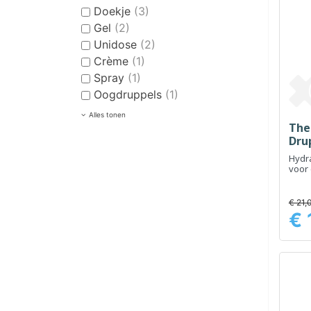
Doekje
(3)
Gel
(2)
Unidose
(2)
Crème
(1)
Spray
(1)
Oogdruppels
(1)
Alles tonen
The
Dru
Hydr
voor 
ogen
€ 21,
€ 
Prijs