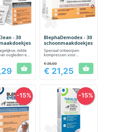
lean - 30
BlephaDemodex - 30
el bekijken
Snel bekijken

maakdoekjes
schoonmaakdoekjes
agelijkse, milde
Speciaal ontworpen
 van oogleden en
kompressen voor
r irritatie.
dagelijkse ooglidhygiëne
€ 25,00


,29
€ 21,25
Prijs
-15%
-15%