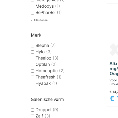
Medoxys
(1)
BePharBel
(1)
Alles tonen
Merk
Blepha
(7)
Hylo
(3)
Thealoz
(3)
Altr
Optilan
(2)
mg/
Homeoptic
(2)
Oog
Theafresh
(1)
Voor
Hyabak
(1)
uitwe
ter 
posto
€ 14,
€ 
Galenische vorm
Prijs
Druppel
(9)
Zalf
(3)