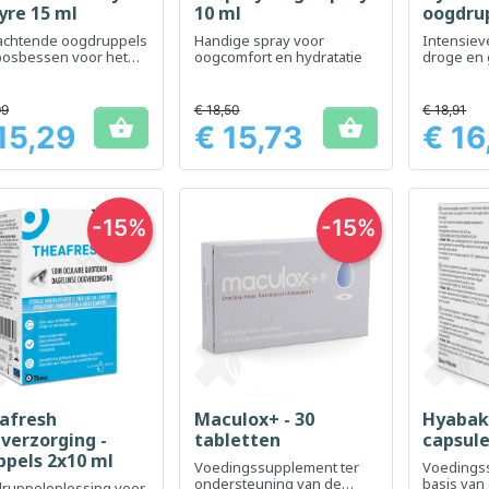
yre 15 ml
10 ml
oogdru
achtende oogdruppels
Handige spray voor
Intensiev
bosbessen voor het
oogcomfort en hydratatie
droge en 
ort van vermoeide
99
€ 18,50
€ 18,91


15,29
€ 15,73
€ 16
Prijs
Prijs
-15%
-15%
afresh
Maculox+ - 30
Hyabak 
Snel bekijken
Snel bekijken
Sn



verzorging -
tabletten
capsul
ppels 2x10 ml
Voedingssupplement ter
Voedings
ondersteuning van de
basis van
ruppeloplossing voor