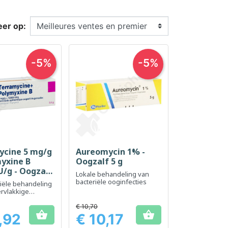
eer op:
-5%
-5%
ycine 5 mg/g
Aureomycin 1% -
el bekijken
Snel bekijken

yxine B
Oogzalf 5 g
U/g - Oogzalf
Lokale behandeling van
bacteriële ooginfecties
riële behandeling
rvlakkige
ies
€ 10,70


,92
€ 10,17
Prijs