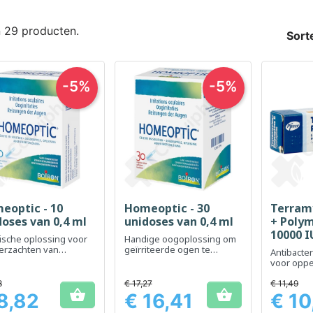
n 29 producten.
Sort
-5%
-5%
eoptic - 10
Homeoptic - 30
Terram
Snel bekijken
Snel bekijken
Sn



doses van 0,4 ml
unidoses van 0,4 ml
+ Polym
10000 I
ische oplossing voor
Handige oogoplossing om
3,5 g
verzachten van
geïrriteerde ogen te
Antibacte
iteerde ogen
verzachten
voor oppe
ooginfect
8
€ 17,27
€ 11,49


8,82
€ 16,41
€ 10
Prijs
Prijs