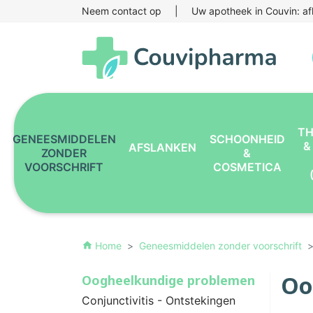
Neem contact op
|
Uw apotheek in Couvin: af
TH
GENEESMIDDELEN
SCHOONHEID
&
AFSLANKEN
ZONDER
&
VOORSCHRIFT
COSMETICA
Home
Geneesmiddelen zonder voorschrift
home
Oo
Oogheelkundige problemen
Conjunctivitis - Ontstekingen