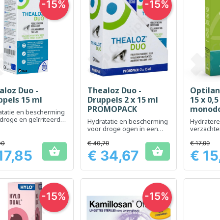
-15%
-15%
aloz Duo -
Thealoz Duo -
Optilan
Snel bekijken
Snel bekijken
Sn



ppels 15 ml
Druppels 2 x 15 ml
15 x 0,5
PROMOPACK
monod
atatie en bescherming
droge en geïrriteerde
Hydratatie en bescherming
Hydrater
voor droge ogen in een
verzacht
handig formaat
oogoploss
ogen
00
€ 40,79
€ 17,99


17,85
€ 34,67
€ 15
Prijs
Prijs
-15%
-15%