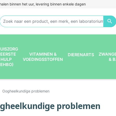
halen binnen het uur, levering binnen enkele dagen

UISZORG
 EERSTE
VITAMINEN &
ZWANG
DIERENARTS
HULP
VOEDINGSSTOFFEN
& 
(EHBO)
Oogheelkundige problemen
gheelkundige problemen