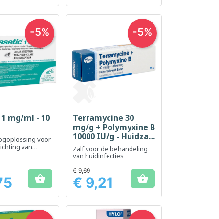
-5%
-5%
 1 mg/ml - 10
Terramycine 30
el bekijken
Snel bekijken

l
mg/g + Polymyxine B
10000 IU/g - Huidzalf
oogoplossing voor
15 g
lichting van
Zalf voor de behandeling
rde ogen.
van huidinfecties
€ 9,69


75
€ 9,21
Prijs