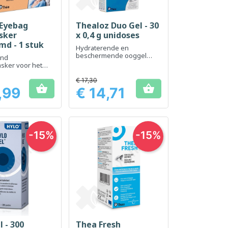
 Eyebag
Thealoz Duo Gel - 30
el bekijken
Snel bekijken

sker
x 0,4 g unidoses
d - 1 stuk
Hydraterende en
beschermende ooggel
end
voor langdurig comfort
sker voor het
an vermoeide of
rde ogen.
€ 17,30


,99
€ 14,71
Prijs
-15%
-15%
l - 300
Thea Fresh
el bekijken
Snel bekijken
