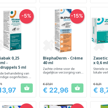
-5%
-15%
iabak 0,25
BlephaDerm - Crème
Zasetic
Snel bekijken
Snel bekijken
Sn



ml -
40 ml
x 0,6 m
druppels 5 ml
Zachte crème voor de
Steriele 
dagelijkse verzorging van
lokale ver
 de behandeling van
oogleden en de tere huid
geïrritee
ndige ooginfecties en
rond de ogen
voorkoming van
peratieve infecties.
71
€ 27,01
€ 9,21


13,97
€ 22,96
€ 8,
Prijs
Prijs