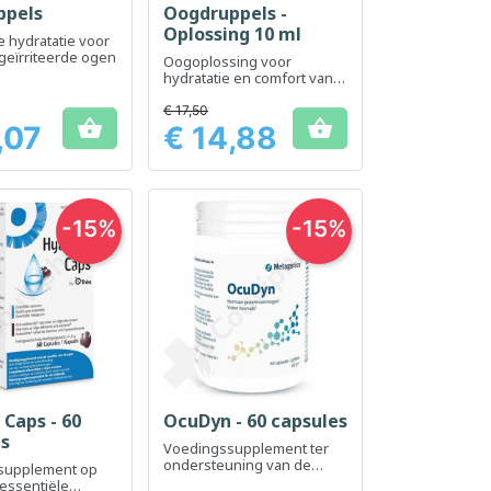
ppels
Oogdruppels -
Oplossing 10 ml
e hydratatie voor
geïrriteerde ogen
Oogoplossing voor
hydratatie en comfort van
de ogen
€ 17,50


,07
€ 14,88
Prijs
-15%
-15%
Caps - 60
OcuDyn - 60 capsules
el bekijken
Snel bekijken

es
Voedingssupplement ter
ondersteuning van de
supplement op
gezondheid van de ogen
 essentiële