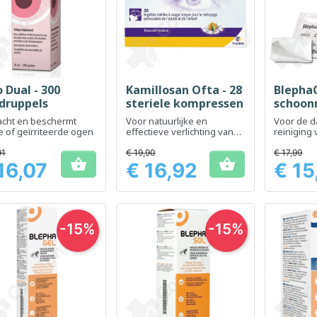
 Dual - 300
Kamillosan Ofta - 28
BlephaC
Snel bekijken
Snel bekijken
Sn



druppels
steriele kompressen
schoon
acht en beschermt
Voor natuurlijke en
Voor de d
 of geïrriteerde ogen
effectieve verlichting van
reiniging
geïrriteerde ogen
ogen zonde
91
€ 19,90
€ 17,99


16,07
€ 16,92
€ 15
Prijs
Prijs
-15%
-15%