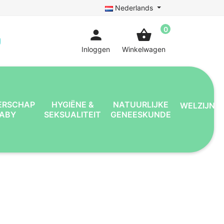
Nederlands
0
person
shopping_basket
Inloggen
Winkelwagen
ERSCHAP
HYGIËNE &
NATUURLIJKE
WELZIJN
BABY
SEKSUALITEIT
GENEESKUNDE