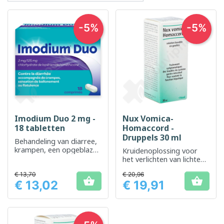
-5%
-5%
Imodium Duo 2 mg -
Nux Vomica-
18 tabletten
Homaccord -
Druppels 30 ml
Behandeling van diarree,
krampen, een opgeblazen
Kruidenoplossing voor
gevoel en winderigheid
het verlichten van lichte
spijsverteringsstoornisse
€ 13,70
€ 20,96
n


€ 13,02
€ 19,91
Prijs
Prijs