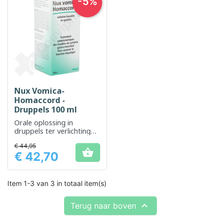
-5%
Nux Vomica-
Homaccord -
Druppels 100 ml
Orale oplossing in
druppels ter verlichting
van
€ 44,95
spijsverteringsstoornisse

€ 42,70
n
Prijs
Item 1-3 van 3 in totaal item(s)

Terug naar boven