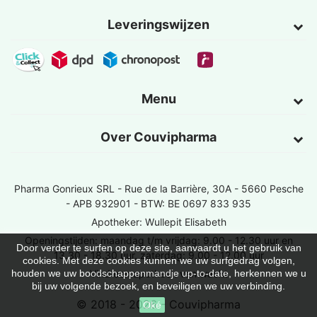
Leveringswijzen
Menu
Over Couvipharma
Pharma Gonrieux SRL -
Rue de la Barrière, 30A - 5660 Pesche
- APB 932901 - BTW: BE 0697 833 935
Apotheker: Wullepit Elisabeth
Openingstijden: maandag t/m vrijdag: 9.00 - 12.30 uur en
Door verder te surfen op deze site, aanvaardt u het gebruik van
13.30 - 18.30 uur, zaterdag: 9.00 - 12.00 uur
cookies. Met deze cookies kunnen we uw surfgedrag volgen,
Vind een apotheek van wacht
houden we uw boodschappenmandje up-to-date, herkennen we u
bij uw volgende bezoek, en beveiligen we uw verbinding.
© 2018 - 2026 - Couvipharma
Oké