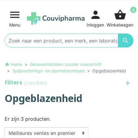
0

person
shopping_basket
Menu
Inloggen
Winkelwagen

Home
Geneesmiddelen zonder voorschrift
home
Spijsverterings- en darmstoornissen
Opgeblazenheid
Filters
(3 produits)
Opgeblazenheid
Er zijn 3 producten.