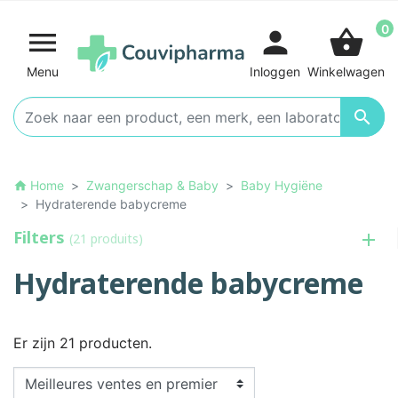
0

person
shopping_basket
Menu
Inloggen
Winkelwagen

Home
Zwangerschap & Baby
Baby Hygiëne
home
Hydraterende babycreme
Filters
(21 produits)
Hydraterende babycreme
Er zijn 21 producten.