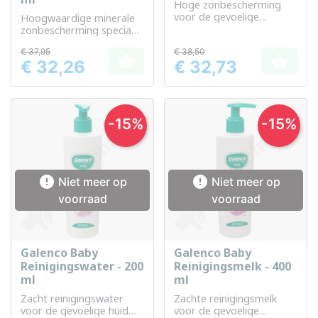
Hoge zonbescherming
voor de gevoelige
Hoogwaardige minerale
kinderhuid
zonbescherming speciaal
ontwikkeld voor de
€ 37,95
€ 38,50
gevoelige kinderhuid


€ 32,26
€ 32,73
Prijs
Prijs
-15%
-15%


Niet meer op
Niet meer op
voorraad
voorraad
Galenco Baby
Galenco Baby
Reinigingswater - 200
Reinigingsmelk - 400
ml
ml
Zacht reinigingswater
Zachte reinigingsmelk
voor de gevoelige huid
voor de gevoelige