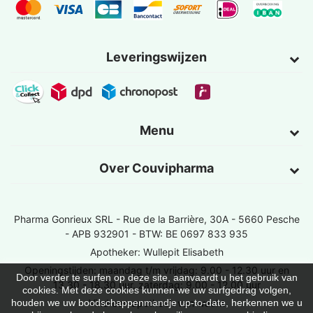
Leveringswijzen
Menu
Over Couvipharma
Pharma Gonrieux SRL -
Rue de la Barrière, 30A - 5660 Pesche
- APB 932901 - BTW: BE 0697 833 935
Apotheker: Wullepit Elisabeth
Openingstijden: maandag t/m vrijdag: 9.00 - 12.30 uur en
Door verder te surfen op deze site, aanvaardt u het gebruik van
13.30 - 18.30 uur, zaterdag: 9.00 - 12.00 uur
cookies. Met deze cookies kunnen we uw surfgedrag volgen,
Vind een apotheek van wacht
houden we uw boodschappenmandje up-to-date, herkennen we u