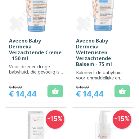
Aveeno Baby
Aveeno Baby
Dermexa
Dermexa
Verzachtende Creme
Welterusten
- 150 ml
Verzachtende
Balsem - 75 ml
Voor de zeer droge
babyhuid, die gevoelig is
Kalmeert de babyhuid
voor jeuk en atopisch is.
voor onmiddellijke en
langdurige verlichting van
€ 16,99
€ 16,99
droogheid.


€ 14,44
€ 14,44
Prijs
Prijs
-15%
-15%