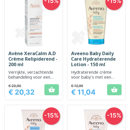
-15%
-15%
Avène XeraCalm A.D
Aveeno Baby Daily
Crème Relipiderend -
Care Hydraterende
200 ml
Lotion - 150 ml
Verrijkte, verzachtende
Hydraterende crème
behandeling voor een
voor baby's met een
zeer droge en jeukende
droge, gevoelige en
€ 23,90
€ 12,99
huid
eczeemgevoelige huid,


€ 20,32
€ 11,04
geschikt voor lichaam en
Prijs
Prijs
gezicht.
-15%
-15%