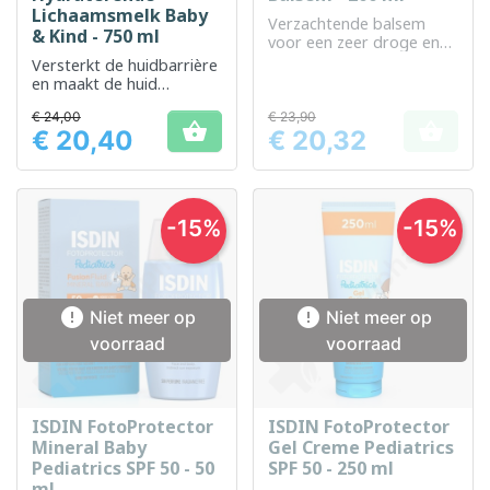
Lichaamsmelk Baby
Verzachtende balsem
& Kind - 750 ml
voor een zeer droge en
jeukende huid
Versterkt de huidbarrière
en maakt de huid
zijdezacht, soepel en
€ 24,00
€ 23,90
zachter.


€ 20,40
€ 20,32
Prijs
Prijs
-15%
-15%


Niet meer op
Niet meer op
voorraad
voorraad
ISDIN FotoProtector
ISDIN FotoProtector
Mineral Baby
Gel Creme Pediatrics
Pediatrics SPF 50 - 50
SPF 50 - 250 ml
ml