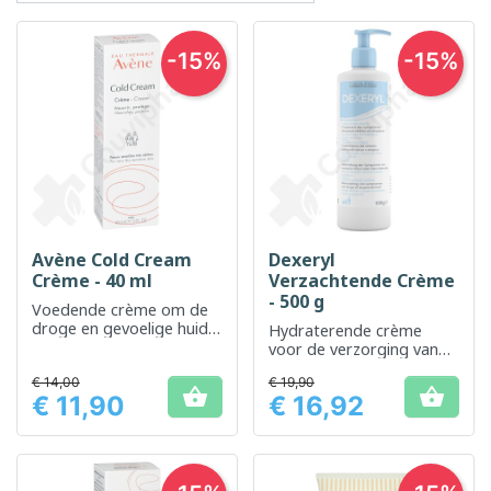
-15%
-15%
Avène Cold Cream
Dexeryl
Crème - 40 ml
Verzachtende Crème
- 500 g
Voedende crème om de
droge en gevoelige huid
Hydraterende crème
te beschermen en te
voor de verzorging van
kalmeren
een droge en atopische
€ 14,00
€ 19,90
huid


€ 11,90
€ 16,92
Prijs
Prijs