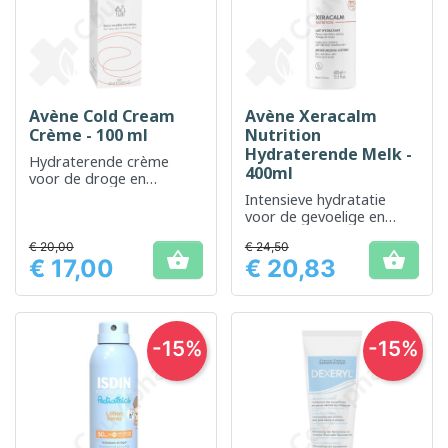
Avène Cold Cream
Avène Xeracalm
Crème - 100 ml
Nutrition
Hydraterende Melk -
Hydraterende crème
400ml
voor de droge en
gevoelige huid
Intensieve hydratatie
voor de gevoelige en
droge huid
€ 20,00
€ 24,50


€ 17,00
€ 20,83
Prijs
Prijs
-15%
-15%