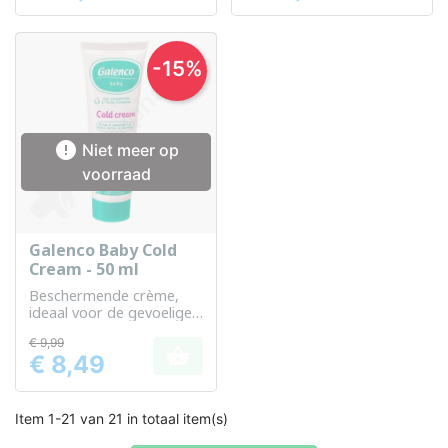
-15%

Niet meer op
voorraad
Galenco Baby Cold
Cream - 50 ml
Beschermende crème,
ideaal voor de gevoelige
huid van baby's
€ 9,99

€ 8,49
Prijs
Item 1-21 van 21 in totaal item(s)