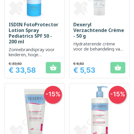
ISDIN FotoProtector
Dexeryl
Lotion Spray
Verzachtende Crème
Pediatrics SPF 50 -
- 50 g
200 ml
Hydraterende crème
voor de behandeling van
Zonnebrandspray voor
tekenen van een droge
kinderen, hoge
huid
bescherming SPF 50
€ 39,50
€ 6,50


€ 33,58
€ 5,53
Prijs
Prijs
-15%
-15%