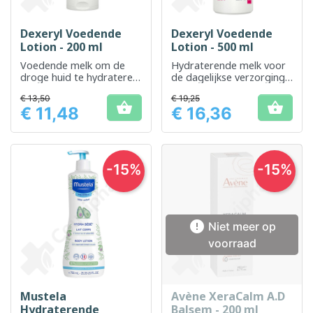
Dexeryl Voedende
Dexeryl Voedende
Lotion - 200 ml
Lotion - 500 ml
Voedende melk om de
Hydraterende melk voor
droge huid te hydrateren
de dagelijkse verzorging
en te verzachten
van de droge en
€ 13,50
€ 19,25
gevoelige huid


€ 11,48
€ 16,36
Prijs
Prijs
-15%
-15%

Niet meer op
voorraad
Mustela
Avène XeraCalm A.D
Hydraterende
Balsem - 200 ml