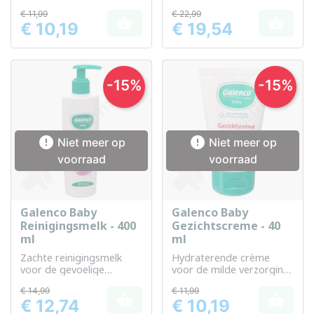
van baby's
babyhuid
€ 11,99
€ 22,99


€ 10,19
€ 19,54
Prijs
Prijs
-15%
-15%


Niet meer op
Niet meer op
voorraad
voorraad
Galenco Baby
Galenco Baby
Reinigingsmelk - 400
Gezichtscreme - 40
ml
ml
Zachte reinigingsmelk
Hydraterende crème
voor de gevoelige
voor de milde verzorging
babyhuid
van de babyhuid
€ 14,99
€ 11,99


€ 12,74
€ 10,19
Prijs
Prijs