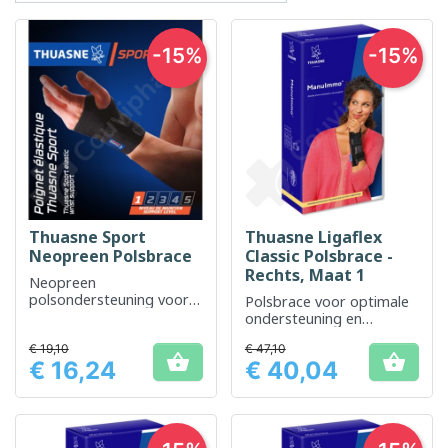
-15%
-15%
Thuasne Sport
Thuasne Ligaflex
Neopreen Polsbrace
Classic Polsbrace -
Rechts, Maat 1
Neopreen
polsondersteuning voor
Polsbrace voor optimale
effectieve stabilisatie
ondersteuning en
tijdens sportactiviteiten
stabilisatie na een
€ 19,10
€ 47,10
blessure


€ 16,24
€ 40,04
Prijs
Prijs