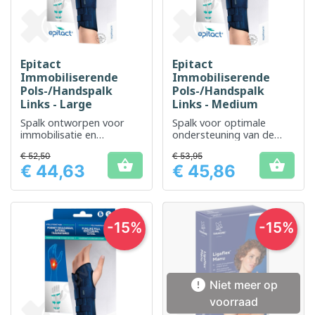
Epitact
Epitact
Immobiliserende
Immobiliserende
Pols-/Handspalk
Pols-/Handspalk
Links - Large
Links - Medium
Spalk ontworpen voor
Spalk voor optimale
immobilisatie en
ondersteuning van de
ondersteuning van de
linker pols
€ 52,50
€ 53,95
linker pols en hand


€ 44,63
€ 45,86
Prijs
Prijs
-15%
-15%

Niet meer op
voorraad