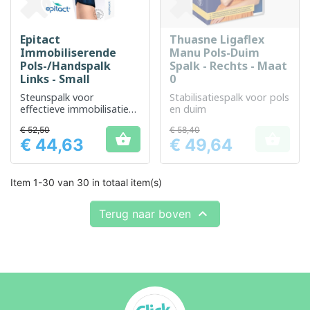
Epitact
Thuasne Ligaflex
Immobiliserende
Manu Pols-Duim
Pols-/Handspalk
Spalk - Rechts - Maat
Links - Small
0
Steunspalk voor
Stabilisatiespalk voor pols
effectieve immobilisatie
en duim
van de linker pols en hand
€ 52,50
€ 58,40


€ 44,63
€ 49,64
Prijs
Prijs
Item 1-30 van 30 in totaal item(s)

Terug naar boven