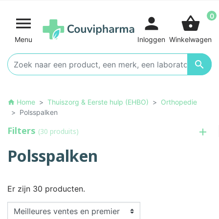
0

person
shopping_basket
Menu
Inloggen
Winkelwagen

Home
Thuiszorg & Eerste hulp (EHBO)
Orthopedie
home
Polsspalken
Filters
(30 produits)
Polsspalken
Er zijn 30 producten.