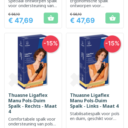
Speciaal ontworpen spalk
Ergonomische spalk
voor ondersteuning van
ontworpen voor
pols en duim
ondersteuning en
€ 56,10
€ 56,10
immobilisatie van pols en


€ 47,69
€ 47,69
duim
Prijs
Prijs
-15%
-15%
Thuasne Ligaflex
Thuasne Ligaflex
Manu Pols-Duim
Manu Pols-Duim
Spalk - Rechts - Maat
Spalk - Links - Maat 4
4
Stabilisatiespalk voor pols
en duim, geschikt voor
Comfortabele spalk voor
posttraumatisch herstel
ondersteuning van pols