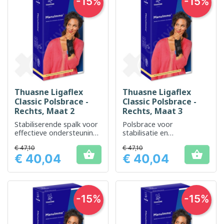
-15%
-15%
Thuasne Ligaflex
Thuasne Ligaflex
Classic Polsbrace -
Classic Polsbrace -
Rechts, Maat 2
Rechts, Maat 3
Stabiliserende spalk voor
Polsbrace voor
effectieve ondersteuning
stabilisatie en
van de pols
ondersteuning na een
€ 47,10
€ 47,10
blessure


€ 40,04
€ 40,04
Prijs
Prijs
-15%
-15%