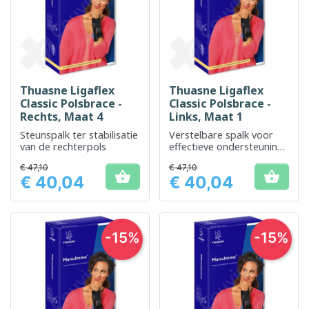
Thuasne Ligaflex
Thuasne Ligaflex
Classic Polsbrace -
Classic Polsbrace -
Rechts, Maat 4
Links, Maat 1
Steunspalk ter stabilisatie
Verstelbare spalk voor
van de rechterpols
effectieve ondersteuning
van de linker pols
€ 47,10
€ 47,10


€ 40,04
€ 40,04
Prijs
Prijs
-15%
-15%