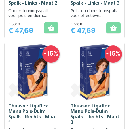
Spalk - Links - Maat 2
Spalk - Links - Maat 3
Ondersteuningsspalk
Pols- en duimsteunspalk
voor pols en duim,
voor effectieve
ontworpen om te
stabilisatie na een
€ 56,10
€ 56,10
stabiliseren en de
blessure of bij


€ 47,69
€ 47,69
beweging te beperken na
gewrichtspijn
Prijs
Prijs
een blessure of als
preventieve maatregel
-15%
-15%
Thuasne Ligaflex
Thuasne Ligaflex
Manu Pols-Duim
Manu Pols-Duim
Spalk - Rechts - Maat
Spalk - Rechts - Maat
1
3