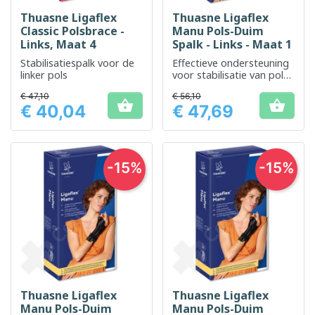
Thuasne Ligaflex
Thuasne Ligaflex
Classic Polsbrace -
Manu Pols-Duim
Links, Maat 4
Spalk - Links - Maat 1
Stabilisatiespalk voor de
Effectieve ondersteuning
linker pols
voor stabilisatie van pols
en duim
€ 47,10
€ 56,10


€ 40,04
€ 47,69
Prijs
Prijs
-15%
-15%
Thuasne Ligaflex
Thuasne Ligaflex
Manu Pols-Duim
Manu Pols-Duim