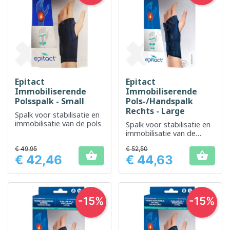
Epitact
Epitact
Immobiliserende
Immobiliserende
Polsspalk - Small
Pols-/Handspalk
Rechts - Large
Spalk voor stabilisatie en
immobilisatie van de pols
Spalk voor stabilisatie en
immobilisatie van de
rechterpols
€ 49,95
€ 52,50


€ 42,46
€ 44,63
Prijs
Prijs
-15%
-15%