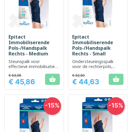
Epitact
Epitact
Immobiliserende
Immobiliserende
Pols-/Handspalk
Pols-/Handspalk
Rechts - Medium
Rechts - Small
Steunspalk voor
Ondersteuningsspalk
effectieve immobilisatie
voor de rechterpols,
van de rechterpols
ontworpen voor
€ 53,95
€ 52,50
effectieve immobilisatie


€ 45,86
€ 44,63
Prijs
Prijs
-15%
-15%