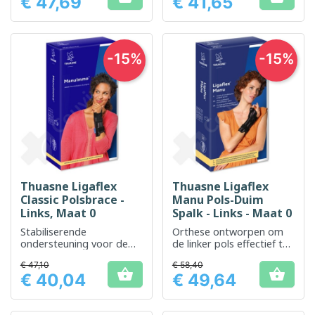
€ 47,69
€ 41,65
Prijs
Prijs
-15%
-15%
Thuasne Ligaflex
Thuasne Ligaflex
Classic Polsbrace -
Manu Pols-Duim
Links, Maat 0
Spalk - Links - Maat 0
Stabiliserende
Orthese ontworpen om
ondersteuning voor de
de linker pols effectief te
linker pols, die comfort en
ondersteunen
€ 47,10
€ 58,40
ondersteuning biedt bij


€ 40,04
€ 49,64
blessures
Prijs
Prijs