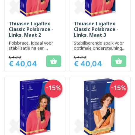
Thuasne Ligaflex
Thuasne Ligaflex
Classic Polsbrace -
Classic Polsbrace -
Links, Maat 2
Links, Maat 3
Polsbrace, ideaal voor
Stabiliserende spalk voor
stabilisatie na een
optimale ondersteuning
blessure of bij
van de linker pols
€ 47,10
€ 47,10
gewrichtspijn


€ 40,04
€ 40,04
Prijs
Prijs
-15%
-15%