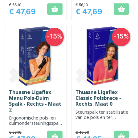
en duim
€ 56,10
€ 56,10


€ 47,69
€ 47,69
Prijs
Prijs
-15%
-15%
Thuasne Ligaflex
Thuasne Ligaflex
Manu Pols-Duim
Classic Polsbrace -
Spalk - Rechts - Maat
Rechts, Maat 0
2
Steunspalk ter stabilisatie
van de pols en ter
Ergonomische pols- en
bevordering van het
duimondersteuningsspalk
herstel
, ontworpen voor
€ 56,10
€ 49,00
optimale stabilisatie.

