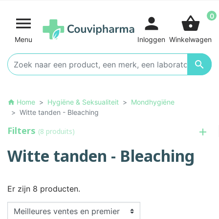
0

person
shopping_basket
Menu
Inloggen
Winkelwagen

Home
Hygiëne & Seksualiteit
Mondhygiëne
home
Witte tanden - Bleaching
Filters
(8 produits)
Witte tanden - Bleaching
Er zijn 8 producten.