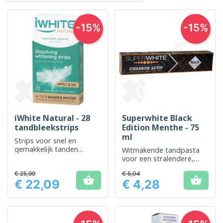
-15%
-15%
iWhite Natural - 28
Superwhite Black
tandbleekstrips
Edition Menthe - 75
ml
Strips voor snel en
gemakkelijk tanden
Witmakende tandpasta
bleken voor dagelijks
voor een stralendere,
gebruik
frissere glimlach, elke
€ 25,99
€ 5,04
dag.


€ 22,09
€ 4,28
Prijs
Prijs