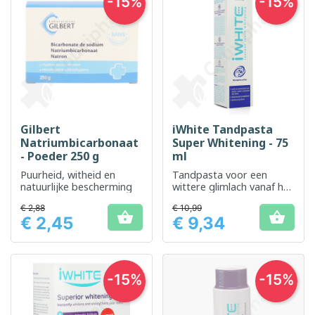
-15%
-15%
Gilbert
iWhite Tandpasta
Natriumbicarbonaat
Super Whitening - 75
- Poeder 250 g
ml
Puurheid, witheid en
Tandpasta voor een
natuurlijke bescherming
wittere glimlach vanaf het
eerste gebruik
€ 2,88
€ 10,99


€ 2,45
€ 9,34
Prijs
Prijs
-15%
-15%