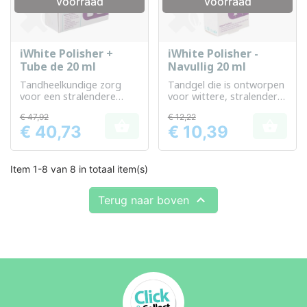
voorraad
voorraad
iWhite Polisher +
iWhite Polisher -
Tube de 20 ml
Navullig 20 ml
Tandheelkundige zorg
Tandgel die is ontworpen
voor een stralendere
voor wittere, stralendere
glimlach
tanden.
€ 47,92
€ 12,22


€ 40,73
€ 10,39
Prijs
Prijs
Item 1-8 van 8 in totaal item(s)

Terug naar boven