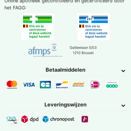
Online apotheek gecontroleerd en gecertificeerd door
het
FAGG
:
Galileelaan 5/03
1210 Brussel
Betaalmiddelen
Leveringswijzen