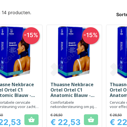
n 14 producten.
Sort
-15%
-15%
asne Nekbrace
Thuasne Nekbrace
Thuasn
Snel bekijken
Snel bekijken
Sn



el Ortel C1
Ortel Ortel C1
Ortel O
tomic Blauw -
Anatomic Blauw -
Anatom
gte 9 cm - Maat
Hoogte 9 cm - Maat
Hoogte
rtabele cervicale
Comfortabele
Cervicale
2
3
rsteuning voor zachte
nekondersteuning om pijn
voor effe
abilisatie
te verlichten en de
nekverlic
nekhouding te verbeteren
50
€ 26,50
€ 26,50


22,53
€ 22,53
€ 22
Prijs
Prijs