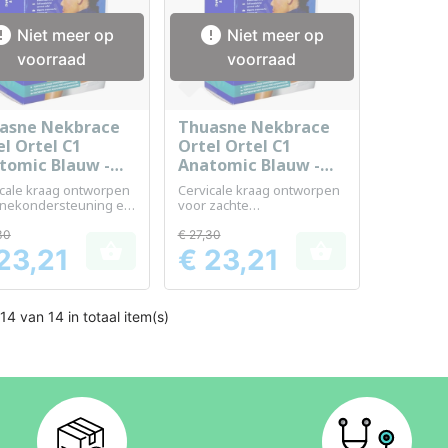


Niet meer op
Niet meer op
voorraad
voorraad
asne Nekbrace
Thuasne Nekbrace
Snel bekijken
Snel bekijken


el Ortel C1
Ortel Ortel C1
tomic Blauw -
Anatomic Blauw -
gte 11 cm - Maat
Hoogte 6 cm - Maat
icale kraag ontworpen
Cervicale kraag ontworpen
0
 nekondersteuning en
voor zachte
ort
nekondersteuning
30
€ 27,30


23,21
€ 23,21
Prijs
14 van 14 in totaal item(s)