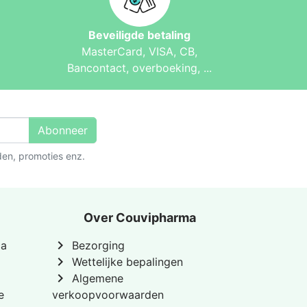
Beveiligde betaling
MasterCard, VISA, CB,
Bancontact, overboeking, ...
Abonneer
den, promoties enz.
Over Couvipharma
chevron_right
ca
Bezorging
chevron_right
Wettelijke bepalingen
chevron_right
Algemene
e
verkoopvoorwaarden