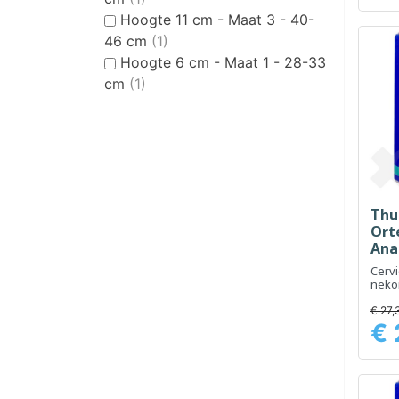
Hoogte 11 cm - Maat 3 - 40-
46 cm
(1)
Hoogte 6 cm - Maat 1 - 28-33
cm
(1)
Thu
Ort
Ana
Hoo
Cervi
2
neko
comf
€ 27,
€ 
Prijs