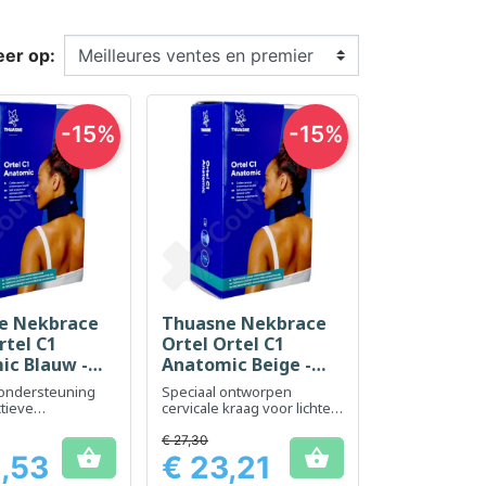
eer op:
-15%
-15%
e Nekbrace
Thuasne Nekbrace
el bekijken
Snel bekijken

rtel C1
Ortel Ortel C1
ic Blauw -
Anatomic Beige -
 9 cm - Maat
Hoogte 9 cm - Maat
 ondersteuning
Speciaal ontworpen
1
ctieve
cervicale kraag voor lichte
hting
nekondersteuning
€ 27,30


,53
€ 23,21
Prijs