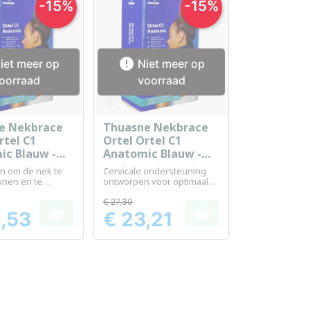
-15%
-15%

iet meer op
Niet meer op
oorraad
voorraad
e Nekbrace
Thuasne Nekbrace
el bekijken
Snel bekijken

rtel C1
Ortel Ortel C1
ic Blauw -
Anatomic Blauw -
 9 cm - Maat
Hoogte 11 cm - Maat
n om de nek te
Cervicale ondersteuning
0
unen en te
ontworpen voor optimaal
eren
nekcomfort en
ondersteuning
€ 27,30


,53
€ 23,21
Prijs