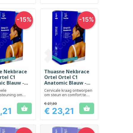
-15%
-15%
e Nekbrace
Thuasne Nekbrace
el bekijken
Snel bekijken

rtel C1
Ortel Ortel C1
ic Blauw -
Anatomic Blauw -
 11 cm - Maat
Hoogte 6 cm - Maat
bele
Cervicale kraag ontworpen
1
steuning om
om steun en comfort te
 verlichten
bieden bij lichte nekpijn
€ 27,30


,21
€ 23,21
Prijs