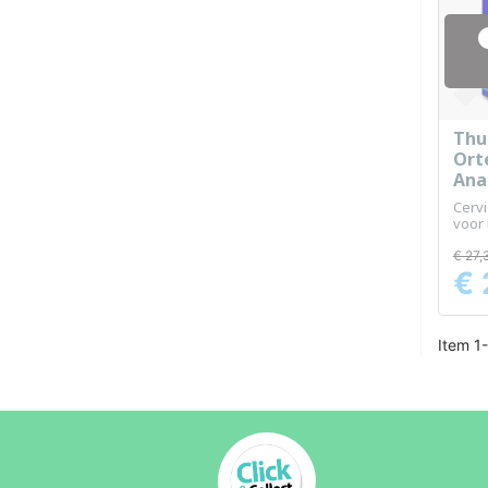
Thu
Ort
Ana
Hoo
Cerv
1
voor
comf
€ 27,
€ 
Prijs
Item 1-