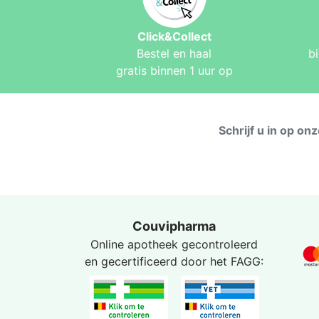
Click&Collect
Bestel en haal
b
gratis binnen 1 uur op
Schrijf u in op on
Couvipharma
Online apotheek gecontroleerd
en gecertificeerd door het
FAGG
: