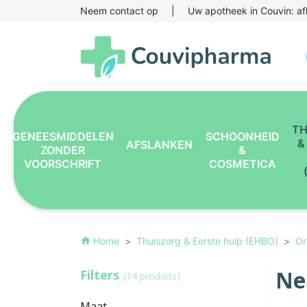
Neem contact op
|
Uw apotheek in Couvin: af
TH
GENEESMIDDELEN
SCHOONHEID
&
AFSLANKEN
ZONDER
&
VOORSCHRIFT
COSMETICA
Home
Thuiszorg & Eerste hulp (EHBO)
Or
home
Ne
Filters
(14 produits)
Maat