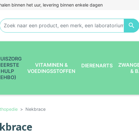
halen binnen het uur, levering binnen enkele dagen

UISZORG
 EERSTE
VITAMINEN &
ZWANG
DIERENARTS
HULP
VOEDINGSSTOFFEN
& 
(EHBO)
thopedie
Nekbrace
kbrace