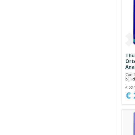
Thu
Ort
Ana
Hoo
Comf
2
bij l
€ 27,
€ 
Prijs