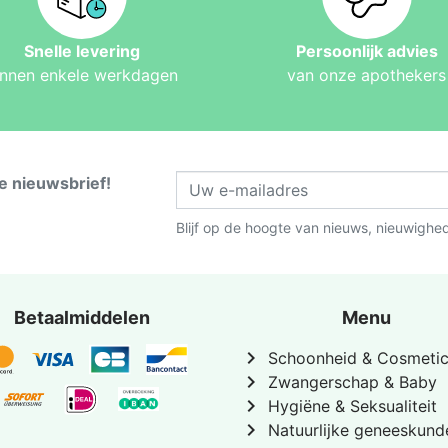
Snelle levering
Persoonlijk advies
innen enkele werkdagen
van onze apothekers
ze nieuwsbrief!
Blijf op de hoogte van nieuws, nieuwighe
Betaalmiddelen
Menu
chevron_right
Schoonheid & Cosmeti
chevron_right
Zwangerschap & Baby
chevron_right
Hygiëne & Seksualiteit
chevron_right
Natuurlijke geneeskund