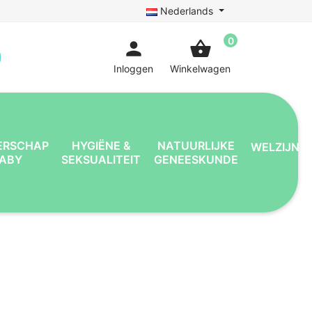
Nederlands
0
person
shopping_basket
Inloggen
Winkelwagen
ERSCHAP
HYGIËNE &
NATUURLIJKE
WELZIJN
BABY
SEKSUALITEIT
GENEESKUNDE