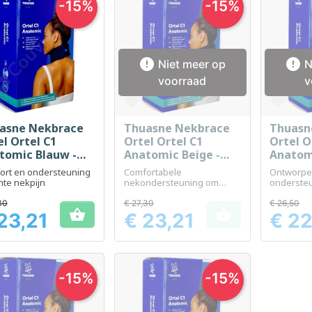
-15%
-15%


Niet meer op
N
voorraad
v
asne Nekbrace
Thuasne Nekbrace
Thuasn
Snel bekijken
Snel bekijken
Sn



el Ortel C1
Ortel Ortel C1
Ortel O
tomic Blauw -
Anatomic Beige -
Anatom
gte 6 cm - Maat
Hoogte 9 cm - Maat
Hoogte
ort en ondersteuning
Comfortabele
Ontworpe
3
0
ichte nekpijn
nekondersteuning om
onderste
nekpijn te verlichten
immobilis
30
€ 27,30
€ 26,50


23,21
€ 23,21
€ 22
Prijs
Prijs
-15%
-15%