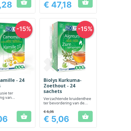


,28
€ 47,18
Prijs
-15%
-15%
amille - 24
Biolys Kurkuma-
el bekijken
Snel bekijken

s
Zoethout - 24
sachets
usie ter
ng van
Verzachtende kruidenthee
ing en
ter bevordering van de
ring
spijsvertering en
darmcomfort
€ 5,95


06
€ 5,06
Prijs