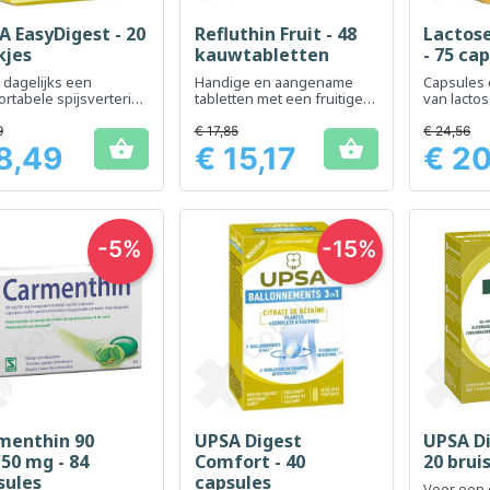
A EasyDigest - 20
Refluthin Fruit - 48
Lactose
Snel bekijken
Snel bekijken
Sn



kjes
kauwtabletten
- 75 ca
 dagelijks een
Handige en aangename
Capsules 
rtabele spijsvertering
tabletten met een fruitige
van lactos
evorderen
smaak ter ondersteuning
vergemakk
van de spijsvertering
mensen me
9
€ 17,85
€ 24,56


intolerant
8,49
€ 15,17
€ 2
Prijs
Prijs
-5%
-15%
menthin 90
UPSA Digest
UPSA Di
Snel bekijken
Snel bekijken
Sn



50 mg - 84
Comfort - 40
20 brui
sules
capsules
Voor een