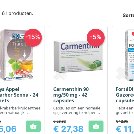
n 61 producten.
Sort
-15%
-5%
lys Appel
Carmenthin 90
FortéDi
Snel bekijken
Snel bekijken
Sn



arber Senna - 24
mg/50 mg - 42
Gazored
hets
capsules
capsul
l-rabarberkruidenthee
Capsules om een ​​normale
Helpt ee
een natuurlijk
spijsvertering te helpen
gevoel te
verteringscomfort
behouden en een
bevorder
opgeblazen gevoel te
comfortab
5
€ 28,82
€ 12,95


verlichten
5,06
€ 27,38
€ 11
Prijs
Prijs