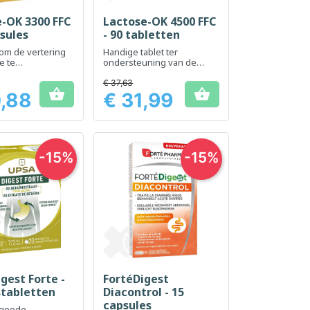
-OK 3300 FFC
Lactose-OK 4500 FFC
el bekijken
Snel bekijken

psules
- 90 tabletten
om de vertering
Handige tablet ter
e te
ondersteuning van de
elijken bij
lactosevertering
t een lactose-
€ 37,63


ie
0,88
€ 31,99
Prijs
-15%
-15%
gest Forte -
FortéDigest
el bekijken
Snel bekijken

stabletten
Diacontrol - 15
capsules
 goede