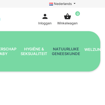
Nederlands
0
person
shopping_basket
Inloggen
Winkelwagen
ERSCHAP
HYGIËNE &
NATUURLIJKE
WELZIJN
BABY
SEKSUALITEIT
GENEESKUNDE