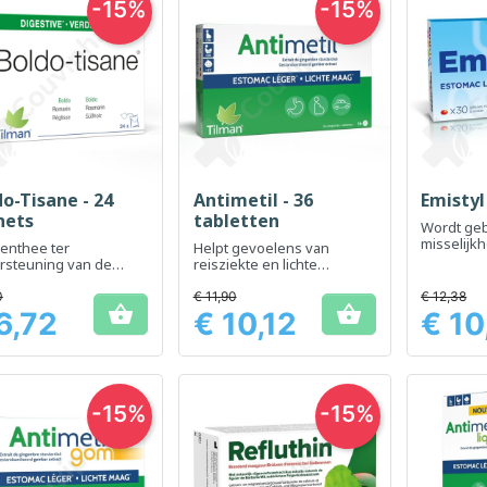
-15%
-15%
do-Tisane - 24
Antimetil - 36
Emistyl
Snel bekijken
Snel bekijken
Sn



hets
tabletten
Wordt geb
misselijk
enthee ter
Helpt gevoelens van
verlichten
rsteuning van de
reisziekte en lichte
vertering
spijsverteringsproblemen
te verminderen
0
€ 11,90
€ 12,38


6,72
€ 10,12
€ 10
Prijs
Prijs
-15%
-15%