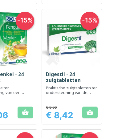
-15%
-15%
Venkel - 24
Digestil - 24
el bekijken
Snel bekijken

s
zuigtabletten
e ter
Praktische zuigtabletten ter
ng van een
ondersteuning van de
jsvertering
spijsvertering
€ 9,90


06
€ 8,42
Prijs