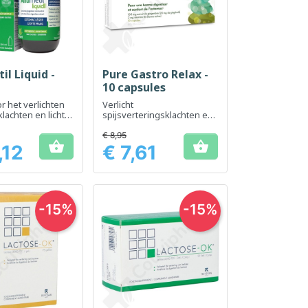
il Liquid -
Pure Gastro Relax -
el bekijken
Snel bekijken

10 capsules
r het verlichten
Verlicht
lachten en lichte
spijsverteringsklachten en
heid
ondersteunt de gastro-
intestinale functie
€ 8,95


,12
€ 7,61
Prijs
-15%
-15%