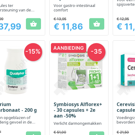
spijsverte
les ter
Voor gastro-intestinaal
rsteuning van de
comfort
vertering en ter
indering van een
99
€ 13,95
€ 12,95


blazen gevoel
37,99
€ 11,86
€ 11
Prijs
Prijs
AANBIEDING
-15%
-35
%
rium
Symbiosys Alflorex+
Cerevisi
Snel bekijken
Snel bekijken
Sn



arbonaat - 200 g
- 30 capsules + 2e
capsul
aan -50%
en opgeblazen of
Voedings
erig gevoel in de
bevorderi
Verlicht darmongemakken
g
natuurlijk
darmflora
7
€ 51,00
€ 21,50