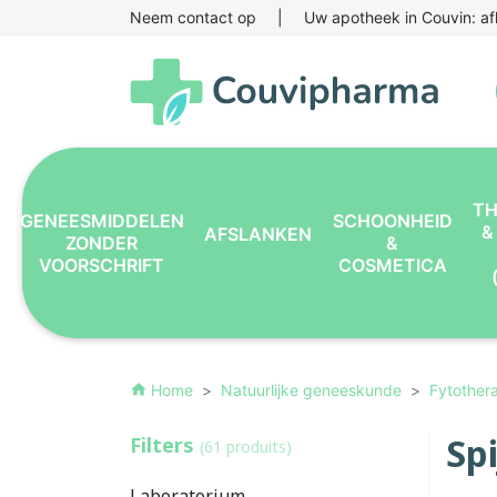
Neem contact op
|
Uw apotheek in Couvin: af
TH
GENEESMIDDELEN
SCHOONHEID
&
AFSLANKEN
ZONDER
&
VOORSCHRIFT
COSMETICA
Home
Natuurlijke geneeskunde
Fytother
home
Spi
Filters
(61 produits)
Laboratorium