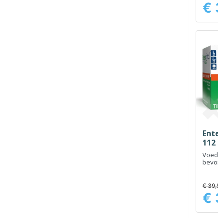
€ 
Prijs
Ente
112
Voed
bevo
spijs
darm
€ 39,
€ 
Prijs