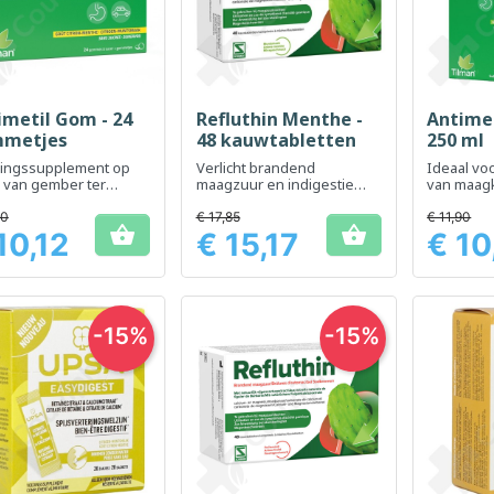
imetil Gom - 24
Refluthin Menthe -
Antimet
Snel bekijken
Snel bekijken
Sn



metjes
48 kauwtabletten
250 ml
ingssupplement op
Verlicht brandend
Ideaal voo
 van gember ter
maagzuur en indigestie
van maagk
rsteuning van een
met een verfrissende
misselijk
le spijsvertering.
mintsmaak
90
€ 17,85
€ 11,90


10,12
€ 15,17
€ 10
Prijs
Prijs
-15%
-15%