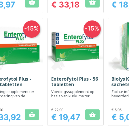


3,97
€ 33,18
€ 18
Prijs
Prijs
-15%
-15%
rofytol Plus -
Enterofytol Plus - 56
Biolys K
Snel bekijken
Snel bekijken
Sn



 tabletten
tabletten
sachet
ingssupplement ter
Voedingssupplement op
Zachte inf
rdering van de
basis van kurkuma ter
bevorderi
vertering en de
bevordering van de
ontspann
functie
spijsvertering en het
spijsverte
darmcomfort
90
€ 22,90
€ 5,95


33,92
€ 19,47
€ 5,
Prijs
Prijs