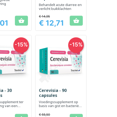
ring
Behandelt acute diarree en
verlicht buikklachten
€ 14,95


,01
€ 12,71
Prijs
-15%
-15%
a - 30
Cerevisia - 90
el bekijken
Snel bekijken

es
capsules
supplement ter
Voedingssupplement op
ng van een
basis van gist en bacteriën
e balans van de
ter ondersteuning van de
darmflora
€ 55,50