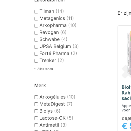
Tilman
(14)
Er zij
Metagenics
(11)
Arkopharma
(10)
Revogan
(6)
Schwabe
(4)
UPSA Belgium
(3)
Forté Pharma
(2)
Trenker
(2)
Alles tonen
Merk
Bio
Rab
Arkogélules
(10)
sac
MetaDigest
(7)
Appe
voor 
Biolys
(6)
spijs
Lactose-OK
(5)
€ 5,9
€ 
Antimetil
(3)
Prijs