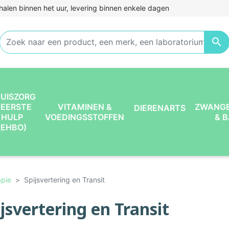
halen binnen het uur, levering binnen enkele dagen

UISZORG
 EERSTE
VITAMINEN &
ZWANG
DIERENARTS
HULP
VOEDINGSSTOFFEN
& 
(EHBO)
apie
Spijsvertering en Transit
jsvertering en Transit