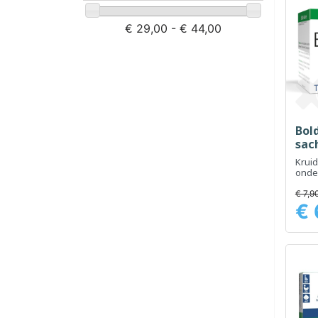
€ 29,00 - € 44,00
Bol
sac
Kruid
onde
spijs
€ 7,9
€ 
Prijs