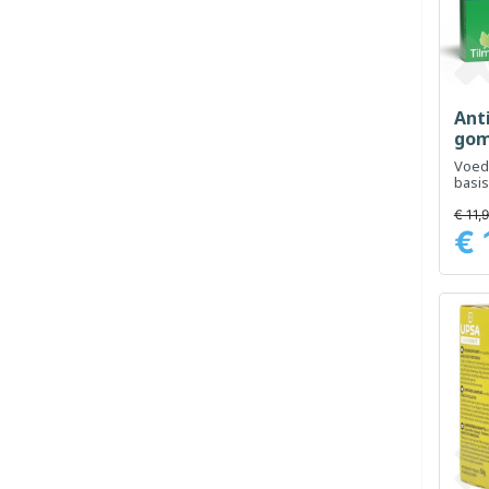
Ant
gom
Voed
basis
onde
norma
€ 11,
€ 
Prijs