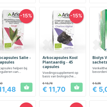
-15%
-15%
capsules Salie -
Arkocapsules Kool
Biolys 
Snel bekijken
Snel bekijken
Sn



capsules
Plantaardig - 45
sachet
capsules
capsules helpen bij
Venkelthe
eguleren van
bevorderi
Voedingssupplement op
piratie en
goede spi
basis van biologische
rsteunen de
plantaardige houtskool ter
vertering
ondersteuning van het
50
€ 13,76
€ 5,95


verminderen van een
11,48
€ 11,70
€ 5,
Prijs
Prijs
opgeblazen gevoel