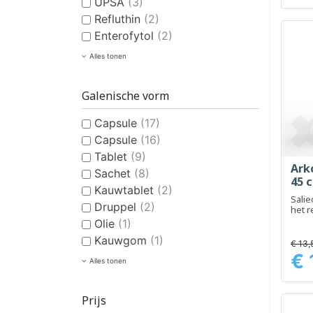
UPSA
(3)
Refluthin
(2)
Enterofytol
(2)
Alles tonen
Galenische vorm
Capsule
(17)
Capsule
(16)
Tablet
(9)
Arko
Sachet
(8)
45 
Kauwtablet
(2)
Salie
Druppel
(2)
het r
trans
Olie
(1)
onde
Kauwgom
(1)
spijs
€ 13,
€ 
Prijs
Alles tonen
Prijs