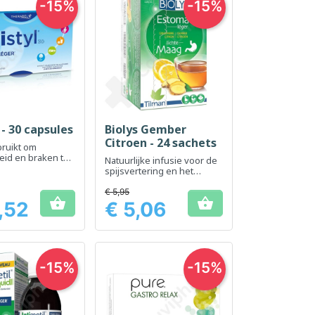
-15%
-15%
 - 30 capsules
Biolys Gember
el bekijken
Snel bekijken

Citroen - 24 sachets
ruikt om
heid en braken te
Natuurlijke infusie voor de
spijsvertering en het
algemeen welzijn
€ 5,95


,52
€ 5,06
Prijs
-15%
-15%