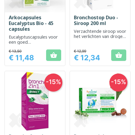
Arkocapsules
Bronchostop Duo -
Eucalyptus Bio - 45
Siroop 200 ml
capsules
Verzachtende siroop voor
het verlichten van droge
Eucalyptuscapsules voor
en vastzittende hoest
een goed
ademhalingsstelsel
€ 13,50
€ 12,99


€ 11,48
€ 12,34
Prijs
Prijs
-15%
-15%