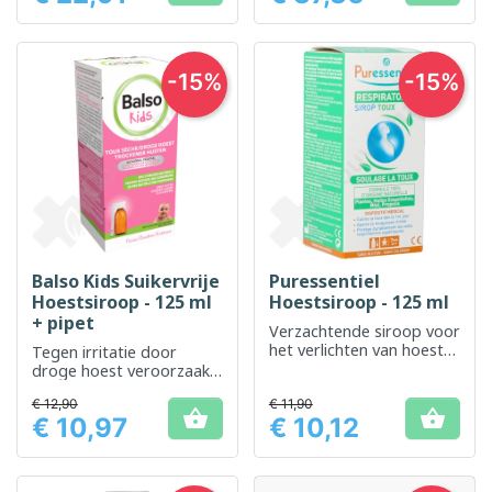
-15%
-15%
Balso Kids Suikervrije
Puressentiel
Hoestsiroop - 125 ml
Hoestsiroop - 125 ml
+ pipet
Verzachtende siroop voor
het verlichten van hoest
Tegen irritatie door
en keelpijn
droge hoest veroorzaakt
door virale infecties
€ 12,90
€ 11,90


€ 10,97
€ 10,12
Prijs
Prijs