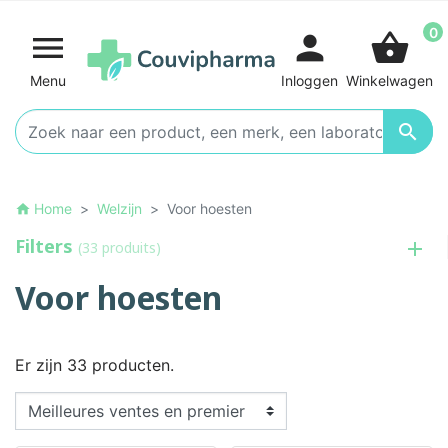
0

person
shopping_basket
Menu
Inloggen
Winkelwagen

Home
Welzijn
Voor hoesten
home
Filters
(33 produits)
Voor hoesten
Er zijn 33 producten.