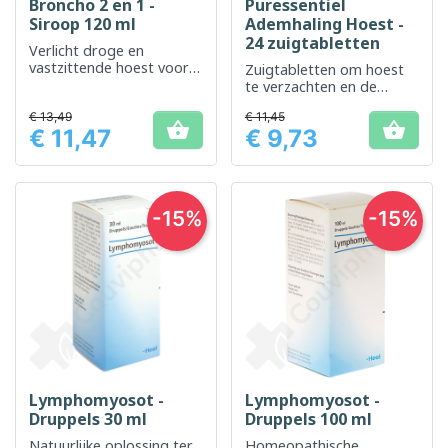
Broncho 2 en 1 -
Puressentiel
Siroop 120 ml
Ademhaling Hoest -
24 zuigtabletten
Verlicht droge en
vastzittende hoest voor
Zuigtabletten om hoest
een beter
te verzachten en de
ademhalingscomfort
luchtwegen vrij te maken.
€ 13,49
€ 11,45


€ 11,47
€ 9,73
Prijs
Prijs
-15%
-15%
Lymphomyosot -
Lymphomyosot -
Druppels 30 ml
Druppels 100 ml
Natuurlijke oplossing ter
Homeopathische