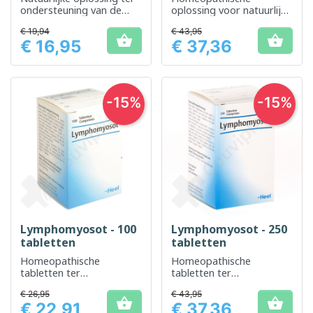
ondersteuning van de
oplossing voor natuurlijke
lymfefunctie en ter
behandeling van lymfe- en
€ 19,94
€ 43,95
verbetering van het
ontstekingssymptomen


€ 16,95
€ 37,36
algehele welzijn.
Prijs
Prijs
-15%
-15%
Lymphomyosot - 100
Lymphomyosot - 250
tabletten
tabletten
Homeopathische
Homeopathische
tabletten ter
tabletten ter
ondersteuning van het
ondersteuning van het
€ 26,95
€ 43,95
lymfestelsel
lymfestelsel


€ 22,91
€ 37,36
Prijs
Prijs