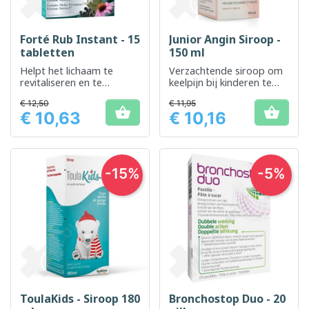
Forté Rub Instant - 15
Junior Angin Siroop -
tabletten
150 ml
Helpt het lichaam te
Verzachtende siroop om
revitaliseren en te
keelpijn bij kinderen te
stimuleren wanneer u zich
verlichten
€ 12,50
€ 11,95
moe voelt


€ 10,63
€ 10,16
Prijs
Prijs
-15%
-5%
ToulaKids - Siroop 180
Bronchostop Duo - 20