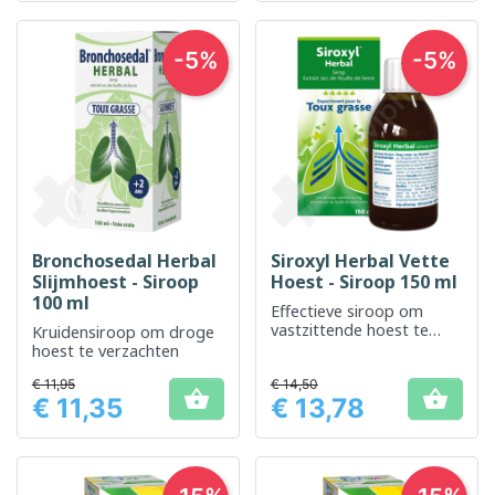
-5%
-5%
Bronchosedal Herbal
Siroxyl Herbal Vette
Slijmhoest - Siroop
Hoest - Siroop 150 ml
100 ml
Effectieve siroop om
vastzittende hoest te
Kruidensiroop om droge
verlichten en de
hoest te verzachten
luchtwegen te verzachten
€ 11,95
€ 14,50


€ 11,35
€ 13,78
Prijs
Prijs