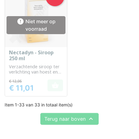

Niet meer op
voorraad
Nectadyn - Siroop
250 ml
Verzachtende siroop ter
verlichting van hoest en
keelirritaties
€ 12,95

€ 11,01
Prijs
Item 1-33 van 33 in totaal item(s)

Terug naar boven