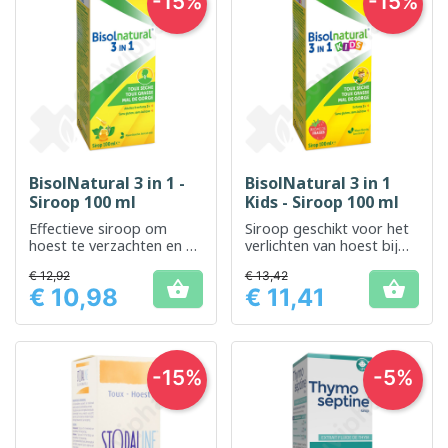
-15%
-15%
BisolNatural 3 in 1 -
BisolNatural 3 in 1
Siroop 100 ml
Kids - Siroop 100 ml
Effectieve siroop om
Siroop geschikt voor het
hoest te verzachten en de
verlichten van hoest bij
luchtwegen vrij te maken
kinderen, waardoor het
€ 12,92
€ 13,42
ademen gemakkelijker


€ 10,98
€ 11,41
wordt
Prijs
Prijs
-15%
-5%