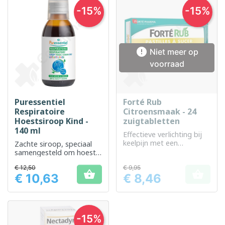
-15%
-15%

Niet meer op
voorraad
Puressentiel
Forté Rub
Respiratoire
Citroensmaak - 24
Hoestsiroop Kind -
zuigtabletten
140 ml
Effectieve verlichting bij
keelpijn met een
Zachte siroop, speciaal
aangename
samengesteld om hoest
citroensmaak.
te verzachten en de
€ 12,50
€ 9,95
ademhaling bij kinderen


€ 10,63
€ 8,46
te vergemakkelijken
Prijs
Prijs
-15%