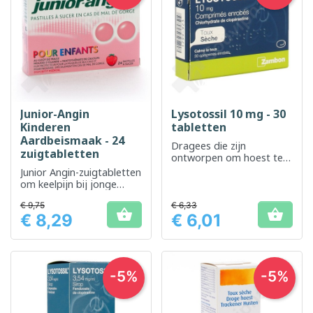
Junior-Angin
Lysotossil 10 mg - 30
Kinderen
tabletten
Aardbeismaak - 24
Dragees die zijn
zuigtabletten
ontworpen om hoest te
verlichten en de
Junior Angin-zuigtabletten
luchtwegen vrij te maken
om keelpijn bij jonge
kinderen te verzachten
€ 9,75
€ 6,33


€ 8,29
€ 6,01
Prijs
Prijs
-5%
-5%