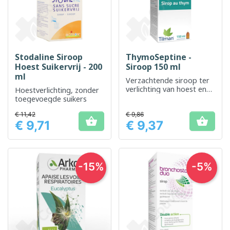
Stodaline Siroop
ThymoSeptine -
Hoest Suikervrij - 200
Siroop 150 ml
ml
Verzachtende siroop ter
verlichting van hoest en
Hoestverlichting, zonder
keelirritaties
toegevoegde suikers
€ 11,42
€ 9,86


€ 9,71
€ 9,37
Prijs
Prijs
-15%
-5%