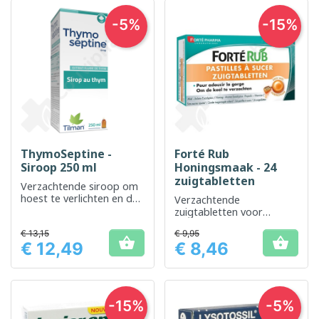
-5%
-15%
ThymoSeptine -
Forté Rub
Siroop 250 ml
Honingsmaak - 24
zuigtabletten
Verzachtende siroop om
hoest te verlichten en de
Verzachtende
luchtwegen vrij te maken
zuigtabletten voor
keelpijn
€ 13,15
€ 9,95


€ 12,49
€ 8,46
Prijs
Prijs
-15%
-5%