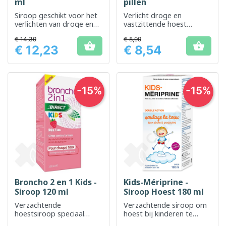
ml
pillen
Siroop geschikt voor het
Verlicht droge en
verlichten van droge en
vastzittende hoest
vastzittende hoest bij
zonder slaperigheid
€ 14,39
€ 8,99
kinderen


€ 12,23
€ 8,54
Prijs
Prijs
-15%
-15%
Broncho 2 en 1 Kids -
Kids-Mériprine -
Siroop 120 ml
Siroop Hoest 180 ml
Verzachtende
Verzachtende siroop om
hoestsiroop speciaal
hoest bij kinderen te
ontworpen voor kinderen
verlichten