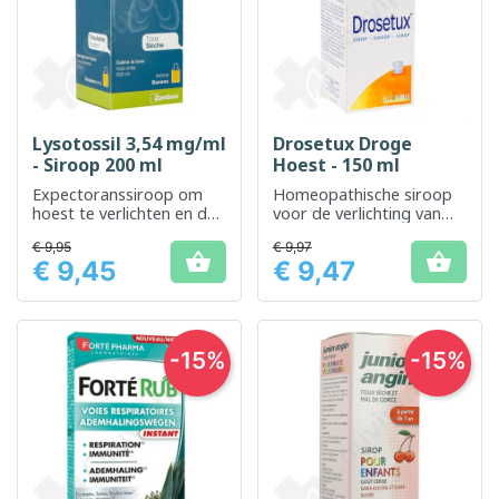
Lysotossil 3,54 mg/ml
Drosetux Droge
- Siroop 200 ml
Hoest - 150 ml
Expectoranssiroop om
Homeopathische siroop
hoest te verlichten en de
voor de verlichting van
afvoer van bronchiale
droge en vastzittende
€ 9,95
€ 9,97
afscheidingen te
hoest


€ 9,45
€ 9,47
bevorderen
Prijs
Prijs
-15%
-15%