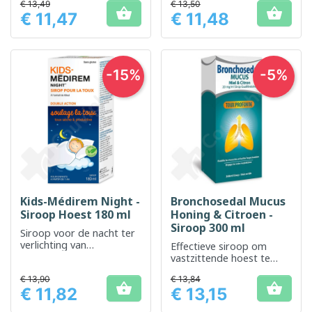
€ 13,49
€ 13,50


€ 11,47
€ 11,48
Prijs
Prijs
-15%
-5%
Kids-Médirem Night -
Bronchosedal Mucus
Siroop Hoest 180 ml
Honing & Citroen -
Siroop 300 ml
Siroop voor de nacht ter
verlichting van
Effectieve siroop om
verkoudheidssymptomen
vastzittende hoest te
bij kinderen
verlichten en het
€ 13,90
€ 13,84
ophoesten te


€ 11,82
€ 13,15
vergemakkelijken
Prijs
Prijs