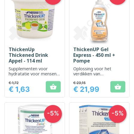
ThickenUp
ThickenUP Gel
Thickened Drink
Express - 450 ml +
Appel - 114 ml
Pompe
Supplementen voor
Oplossing voor het
hydratatie voor mensen
verdikken van
met
vloeistoffen, aangepast
€ 1,72
€ 23,15
dysfagie/slikproblemen
aan de behoeften van


€ 1,63
€ 21,99
patiënten met
Prijs
Prijs
slikstoornissen
-5%
-5%