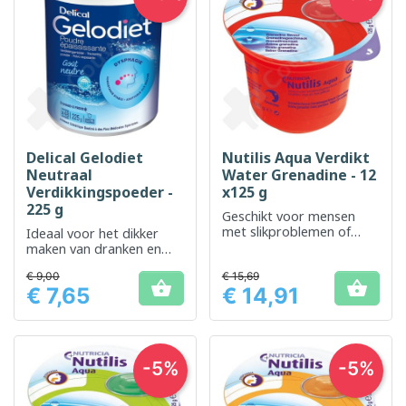
Delical Gelodiet
Nutilis Aqua Verdikt
Neutraal
Water Grenadine - 12
Verdikkingspoeder -
x125 g
225 g
Geschikt voor mensen
met slikproblemen of
Ideaal voor het dikker
dysfagie
maken van dranken en
gerechten, geschikt voor
€ 9,00
€ 15,69
diverse dieetbehoeften.


€ 7,65
€ 14,91
Prijs
Prijs
-5%
-5%