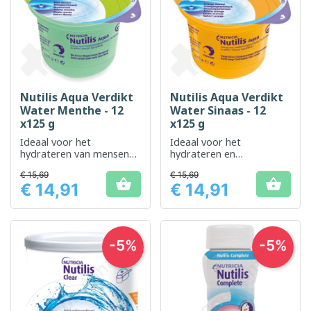
Nutilis Aqua Verdikt
Nutilis Aqua Verdikt
Water Menthe - 12
Water Sinaas - 12
x125 g
x125 g
Ideaal voor het
Ideaal voor het
hydrateren van mensen
hydrateren en
die moeite hebben met
vergemakkelijken van de
€ 15,69
€ 15,69
slikken
vochtinname voor


€ 14,91
€ 14,91
mensen met
Prijs
Prijs
slikproblemen
-5%
-5%