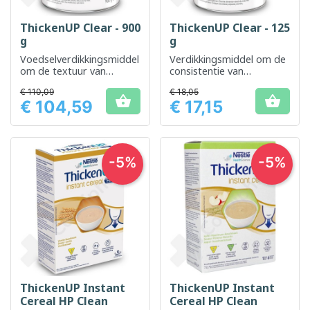
ThickenUP Clear - 900
ThickenUP Clear - 125
g
g
Voedselverdikkingsmiddel
Verdikkingsmiddel om de
om de textuur van
consistentie van
vloeistoffen en
vloeistoffen en
€ 110,09
€ 18,05
voedingsmiddelen te
voedingsmiddelen te


€ 104,59
€ 17,15
verbeteren
verbeteren
Prijs
Prijs
-5%
-5%
ThickenUP Instant
ThickenUP Instant
Cereal HP Clean
Cereal HP Clean