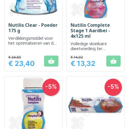
Nutilis Clear - Poeder
Nutilis Complete
175 g
Stage 1 Aardbei -
4x125 ml
Verdikkingsmiddel voor
het optimaliseren van de
Volledige vloeibare
textuur van dranken en
dieetvoeding ter
voedingsmiddelen
ondersteuning van de
€ 24,63
€ 14,02
voeding van patiënten


€ 23,40
€ 13,32
Prijs
Prijs
-5%
-5%