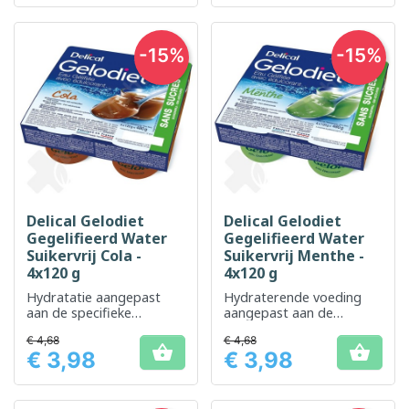
-15%
-15%
Delical Gelodiet
Delical Gelodiet
Gegelifieerd Water
Gegelifieerd Water
Suikervrij Cola -
Suikervrij Menthe -
4x120 g
4x120 g
Hydratatie aangepast
Hydraterende voeding
aan de specifieke
aangepast aan de
behoeften van dysfagie
specifieke behoeften van
€ 4,68
€ 4,68
slikstoornissen


€ 3,98
€ 3,98
Prijs
Prijs