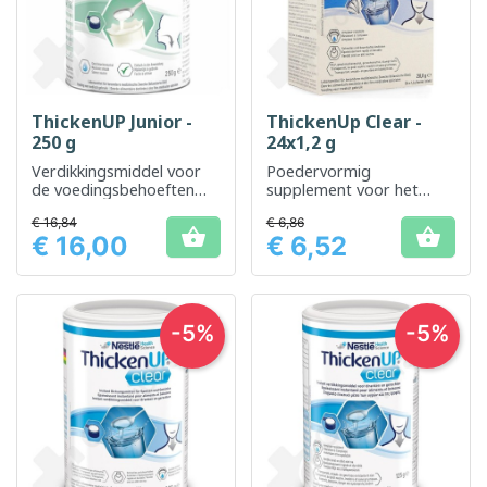
ThickenUP Junior -
ThickenUp Clear -
250 g
24x1,2 g
Verdikkingsmiddel voor
Poedervormig
de voedingsbehoeften
supplement voor het
van kinderen
verdikken van dranken en
€ 16,84
€ 6,86
vloeibare


€ 16,00
€ 6,52
voedingsmiddelen
Prijs
Prijs
-5%
-5%