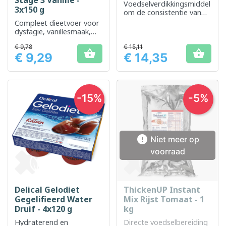
Stage 3 Vanille -
Voedselverdikkingsmiddel
3x150 g
om de consistentie van
vloeistoffen en
Compleet dieetvoer voor
voedingsmiddelen te
dysfagie, vanillesmaak,
verbeteren
kant-en-klaar
€ 9,78
€ 15,11


€ 9,29
€ 14,35
Prijs
Prijs
-15%
-5%

Niet meer op
voorraad
Delical Gelodiet
ThickenUP Instant
Gegelifieerd Water
Mix Rijst Tomaat - 1
Druif - 4x120 g
kg
Hydraterend en
Directe voedselbereiding