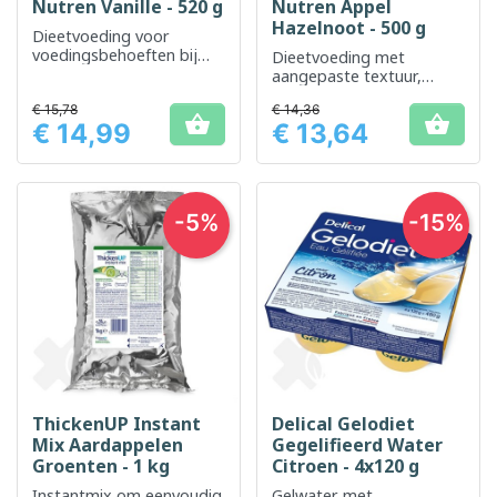
Nutren Vanille - 520 g
Nutren Appel
Hazelnoot - 500 g
Dieetvoeding voor
voedingsbehoeften bij
Dieetvoeding met
dysfagie
aangepaste textuur,
gemakkelijk te bereiden
€ 15,78
€ 14,36
en aangenaam van smaak


€ 14,99
€ 13,64
Prijs
Prijs
-5%
-15%
ThickenUP Instant
Delical Gelodiet
Mix Aardappelen
Gegelifieerd Water
Groenten - 1 kg
Citroen - 4x120 g
Instantmix om eenvoudig
Gelwater met