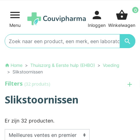
0

person
shopping_basket
Menu
Inloggen
Winkelwagen

Home
Thuiszorg & Eerste hulp (EHBO)
Voeding
home
Slikstoornissen
Filters
(32 produits)
Slikstoornissen
Er zijn 32 producten.