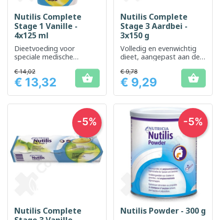
Nutilis Complete
Nutilis Complete
Stage 1 Vanille -
Stage 3 Aardbei -
4x125 ml
3x150 g
Dieetvoeding voor
Volledig en evenwichtig
speciale medische
dieet, aangepast aan de
doeleinden, voor de
voedingsbehoeften van
€ 14,02
€ 9,78
voedingsbehoeften van
mensen met dysfagie


€ 13,32
€ 9,29
slikstoornissen
Prijs
Prijs
-5%
-5%
Nutilis Complete
Nutilis Powder - 300 g