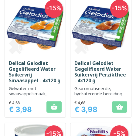
-15%
-15%
Delical Gelodiet
Delical Gelodiet
Gegelifieerd Water
Gegelifieerd Water
Suikervrij
Suikervrij Perzikthee
Sinaasappel - 4x120 g
- 4x120 g
Gelwater met
Gearomatiseerde,
sinaasappelsmaak,
hydraterende bereiding
gezoet voor een
voor eenvoudig gebruik
€ 4,68
€ 4,68
aangename en


€ 3,98
€ 3,98
gemakkelijke hydratatie.
Prijs
Prijs
-15%
-5%