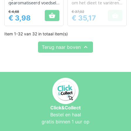
gearomatiseerd voedsel
om het dieet te variëren
voor gemakkelijke
en te verrijken
€ 4,68
€ 37,02
consumptie


€ 3,98
€ 35,17
Prijs
Prijs
Item 1-32 van 32 in totaal item(s)

Terug naar boven
Click&Collect
Bestel en haal
gratis binnen 1 uur op