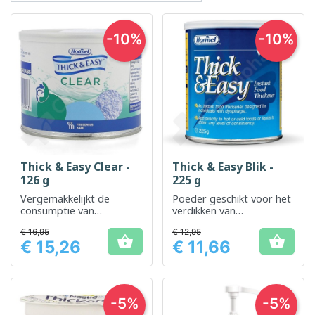
-10%
-10%
Thick & Easy Clear -
Thick & Easy Blik -
126 g
225 g
Vergemakkelijkt de
Poeder geschikt voor het
consumptie van
verdikken van
vloeistoffen voor mensen
voedingsmiddelen en
€ 16,95
€ 12,95
met slikproblemen
dranken


€ 15,26
€ 11,66
Prijs
Prijs
-5%
-5%