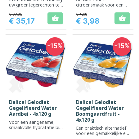
uw groentegerechten te
citroensmaak voor een
verrijken
aangename en geschikte
€ 37,02
€ 4,68
hydratatie


€ 35,17
€ 3,98
Prijs
Prijs
-15%
-15%
Delical Gelodiet
Delical Gelodiet
Gegelifieerd Water
Gegelifieerd Water
Aardbei - 4x120 g
Boomgaardfruit -
4x120 g
Voor een aangename,
smaakvolle hydratatie bij
Een praktisch alternatief
slikproblemen
voor een gemakkelijke en
aangename hydratatie