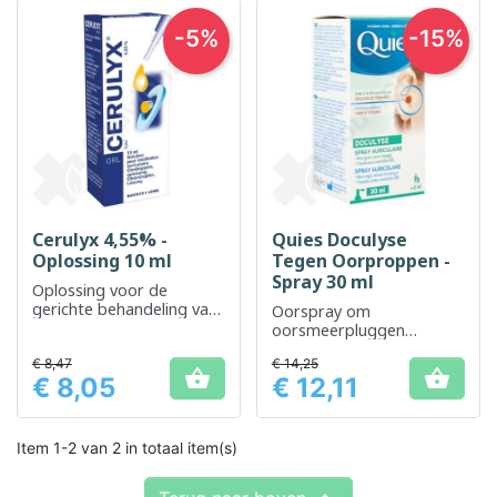
-5%
-15%
Cerulyx 4,55% -
Quies Doculyse
Oplossing 10 ml
Tegen Oorproppen -
Spray 30 ml
Oplossing voor de
gerichte behandeling van
Oorspray om
overtollig oorsmeer
oorsmeerpluggen
effectief op te lossen
€ 8,47
€ 14,25


€ 8,05
€ 12,11
Prijs
Prijs
Item 1-2 van 2 in totaal item(s)