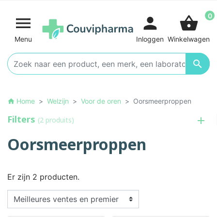
0

person
shopping_basket
Menu
Inloggen
Winkelwagen

Home
Welzijn
Voor de oren
Oorsmeerproppen
home
Filters
(2 produits)
Oorsmeerproppen
Er zijn 2 producten.