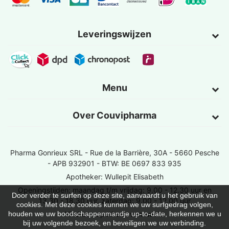
Leveringswijzen
Menu
Over Couvipharma
Pharma Gonrieux SRL -
Rue de la Barrière, 30A - 5660 Pesche
- APB 932901 - BTW: BE 0697 833 935
Apotheker: Wullepit Elisabeth
Openingstijden: maandag t/m vrijdag: 9.00 - 12.30 uur en
Door verder te surfen op deze site, aanvaardt u het gebruik van
13.30 - 18.30 uur, zaterdag: 9.00 - 12.00 uur
cookies. Met deze cookies kunnen we uw surfgedrag volgen,
Vind een apotheek van wacht
houden we uw boodschappenmandje up-to-date, herkennen we u
bij uw volgende bezoek, en beveiligen we uw verbinding.