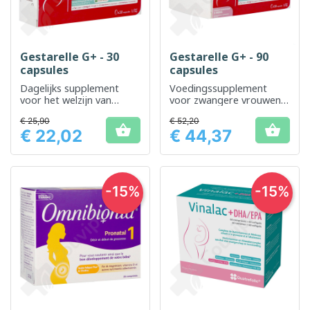
Gestarelle G+ - 30
Gestarelle G+ - 90
capsules
capsules
Dagelijks supplement
Voedingssupplement
voor het welzijn van
voor zwangere vrouwen,
zwangere vrouwen
ondersteunt de normale
€ 25,90
€ 52,20
ontwikkeling van de


€ 22,02
€ 44,37
foetus
Prijs
Prijs
-15%
-15%