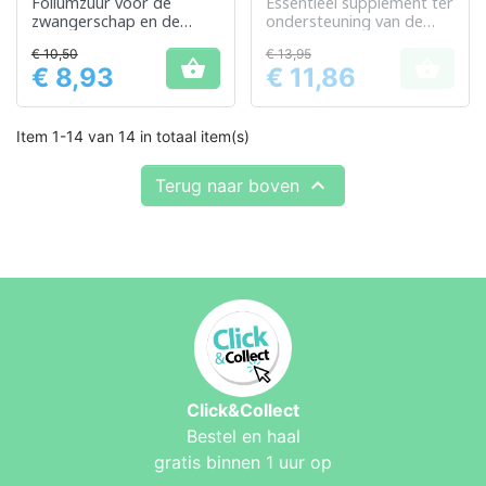
Foliumzuur voor de
Essentieel supplement ter
zwangerschap en de
ondersteuning van de
groei van het moederlijke
gezondheid tijdens de
€ 10,50
€ 13,95
weefsel
zwangerschap en de


€ 8,93
€ 11,86
ontwikkeling van het
Prijs
Prijs
embryo
Item 1-14 van 14 in totaal item(s)

Terug naar boven
Click&Collect
Bestel en haal
gratis binnen 1 uur op