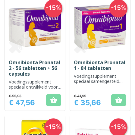
-15%
-15%
Omnibionta Pronatal
Omnibionta Pronatal
2 - 56 tabletten + 56
1 - 84 tabletten
capsules
Voedingssupplement
speciaal samengesteld
Voedingssupplement
voor vrouwen vanaf het
speciaal ontwikkeld voor
moment dat ze zwanger
de
€ 55,95
willen worden tot 12
€ 41,95
zwangerschapsperiode


€ 47,56
€ 35,66
weken
vanaf de achtste week
Prijs
Prijs
-15%
-15%