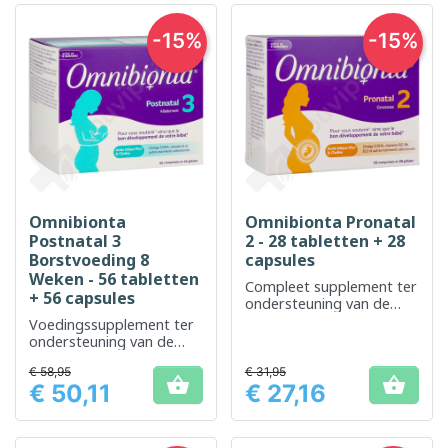
-15%
-15%
Omnibionta
Omnibionta Pronatal
Postnatal 3
2 - 28 tabletten + 28
Borstvoeding 8
capsules
Weken - 56 tabletten
Compleet supplement ter
+ 56 capsules
ondersteuning van de
gezondheid van moeder
Voedingssupplement ter
en baby tijdens de
ondersteuning van de
zwangerschap
voedingsbehoeften van
€ 58,95
€ 31,95
moeders die


€ 50,11
€ 27,16
borstvoeding geven.
Prijs
Prijs