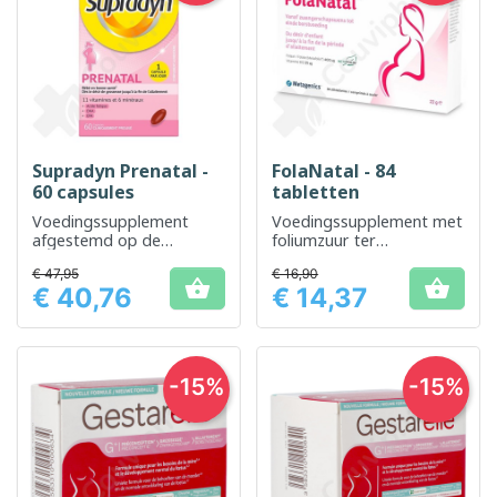
Supradyn Prenatal -
FolaNatal - 84
60 capsules
tabletten
Voedingssupplement
Voedingssupplement met
afgestemd op de
foliumzuur ter
voedingsbehoeften
ondersteuning van het
€ 47,95
€ 16,90
tijdens zwangerschap en
welzijn voor en tijdens de


€ 40,76
€ 14,37
borstvoeding.
zwangerschap
Prijs
Prijs
-15%
-15%