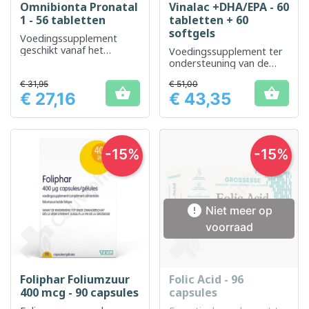
Omnibionta Pronatal
Vinalac +DHA/EPA - 60
1 - 56 tabletten
tabletten + 60
softgels
Voedingssupplement
geschikt vanaf het
Voedingssupplement ter
moment dat u zwanger
ondersteuning van de
wilt worden tot en met
gezondheid van moeder
de 8e week
€ 31,95
€ 51,00
en kind en de ontwikkeling


€ 27,16
€ 43,35
ervan
Prijs
Prijs
-15%
-15%

Niet meer op
voorraad
Foliphar Foliumzuur
Folic Acid - 96
400 mcg - 90 capsules
capsules