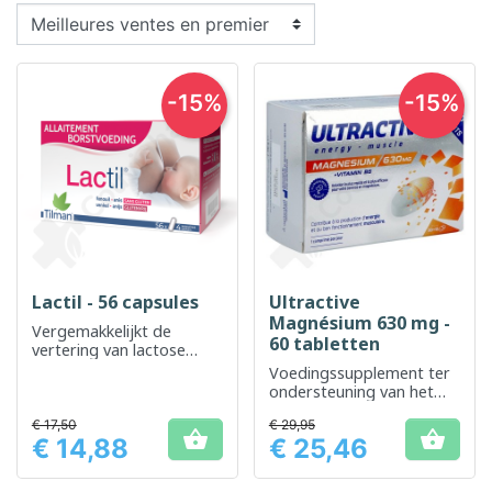
-15%
-15%
Lactil - 56 capsules
Ultractive
Magnésium 630 mg -
Vergemakkelijkt de
60 tabletten
vertering van lactose
voor een beter
Voedingssupplement ter
spijsverteringscomfort
ondersteuning van het
verminderen van
€ 17,50
€ 29,95
vermoeidheid en ter


€ 14,88
€ 25,46
ondersteuning van de
Prijs
Prijs
normale werking van het
zenuwstelsel