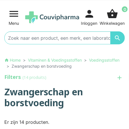
0

person
shopping_basket
Menu
Inloggen
Winkelwagen

Home
Vitaminen & Voedingsstoffen
Voedingsstoffen
home
Zwangerschap en borstvoeding
Filters
(14 produits)
Zwangerschap en
borstvoeding
Er zijn 14 producten.