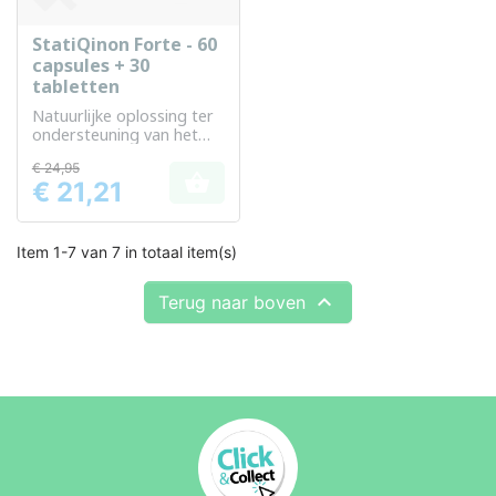
StatiQinon Forte - 60
capsules + 30
tabletten
Natuurlijke oplossing ter
ondersteuning van het
lipiden- en
€ 24,95
energiemetabolisme

€ 21,21
Prijs
Item 1-7 van 7 in totaal item(s)

Terug naar boven