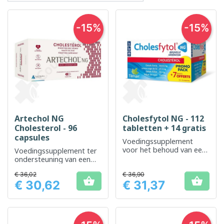
-15%
-15%
Artechol NG
Cholesfytol NG - 112
Cholesterol - 96
tabletten + 14 gratis
capsules
Voedingssupplement
voor het behoud van een
Voedingssupplement ter
normaal
ondersteuning van een
cholesterolgehalte
normaal
€ 36,02
€ 36,90
cholesterolgehalte


€ 30,62
€ 31,37
Prijs
Prijs