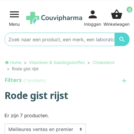
0

person
shopping_basket
Menu
Inloggen
Winkelwagen

Home
Vitaminen & Voedingsstoffen
Cholesterol
home
Rode gist rijst
Filters
(7 produits)
Rode gist rijst
Er zijn 7 producten.