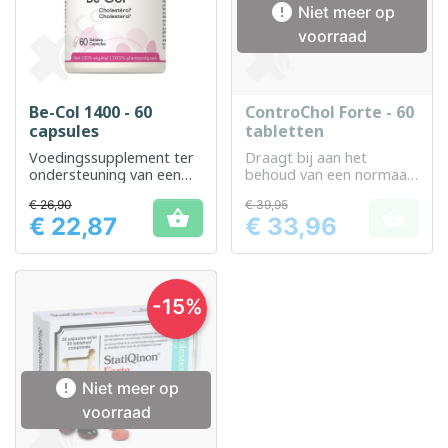

Niet meer op
voorraad
Be-Col 1400 - 60
ControChol Forte - 60
capsules
tabletten
Voedingssupplement ter
Draagt ​​bij aan het
ondersteuning van een
behoud van een normaal
normaal
cholesterolgehalte
€ 26,90
€ 39,95
cholesterolmetabolisme


€ 22,87
€ 33,96
Prijs
Prijs
-15%

Niet meer op
voorraad