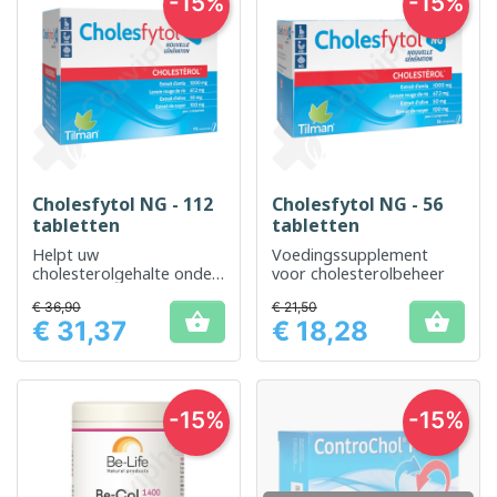
-15%
-15%
Cholesfytol NG - 112
Cholesfytol NG - 56
tabletten
tabletten
Helpt uw ​​
Voedingssupplement
cholesterolgehalte onder
voor cholesterolbeheer
controle te houden
€ 36,90
€ 21,50
zonder bijwerkingen


€ 31,37
€ 18,28
Prijs
Prijs
-15%
-15%