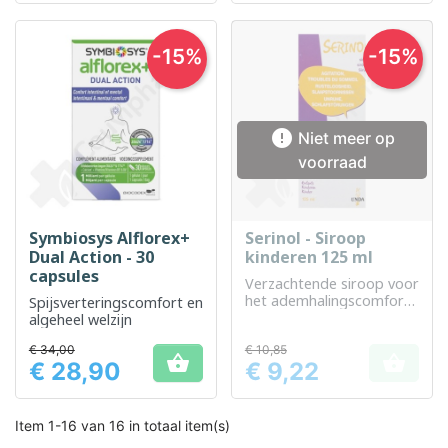
-15%
-15%

Niet meer op
voorraad
Symbiosys Alflorex+
Serinol - Siroop
Dual Action - 30
kinderen 125 ml
capsules
Verzachtende siroop voor
het ademhalingscomfort
Spijsverteringscomfort en
van kinderen
algeheel welzijn
€ 34,00
€ 10,85


€ 28,90
€ 9,22
Prijs
Prijs
Item 1-16 van 16 in totaal item(s)