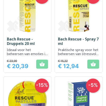
Bach Rescue -
Bach Rescue - Spray 7
Druppels 20 ml
ml
Ideaal voor het
Praktische spray voor het
beheersen van emoties in
beheersen van stressvolle
stressvolle tijden
momenten
€ 23,99
€ 15,22


€ 20,39
€ 12,94
Prijs
Prijs
-15%
-5%