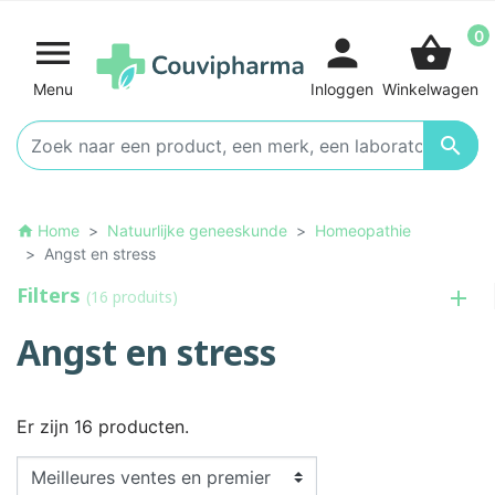
0

person
shopping_basket
Menu
Inloggen
Winkelwagen

Home
Natuurlijke geneeskunde
Homeopathie
home
Angst en stress
Filters
(16 produits)
Angst en stress
Er zijn 16 producten.