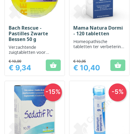
Bach Rescue -
Mama Natura Dormi
Pastilles Zwarte
- 120 tabletten
Bessen 50 g
Homeopathische
tabletten ter verbetering
Verzachtende
van de slaapkwaliteit bij
zuigtabletten voor
kinderen
gebruik bij tijdelijke stress
€ 10,99
€ 10,95


€ 9,34
€ 10,40
Prijs
Prijs
-15%
-5%