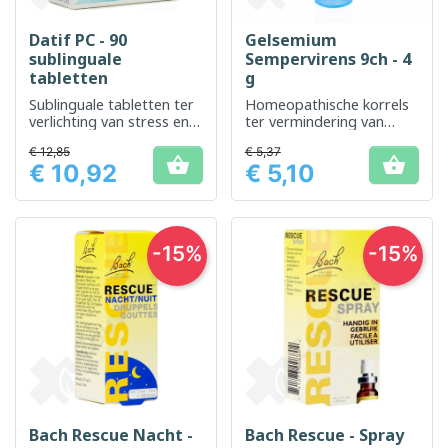
Datif PC - 90
Gelsemium
sublinguale
Sempervirens 9ch - 4
tabletten
g
Sublinguale tabletten ter
Homeopathische korrels
verlichting van stress en
ter vermindering van
slaapstoornissen
stress en lichte angst
€ 12,85
€ 5,37


€ 10,92
€ 5,10
Prijs
Prijs
-15%
-15%
Bach Rescue Nacht -
Bach Rescue - Spray