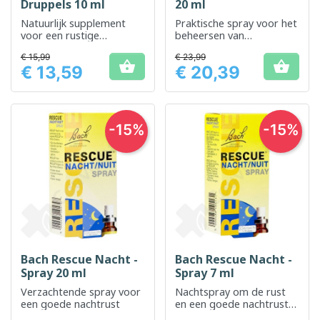
Druppels 10 ml
20 ml
Natuurlijk supplement
Praktische spray voor het
voor een rustige
beheersen van
nachtrust
stresssituaties
€ 15,99
€ 23,99


€ 13,59
€ 20,39
Prijs
Prijs
-15%
-15%
Bach Rescue Nacht -
Bach Rescue Nacht -
Spray 20 ml
Spray 7 ml
Verzachtende spray voor
Nachtspray om de rust
een goede nachtrust
en een goede nachtrust
te herstellen