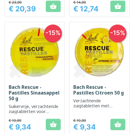
€ 23,99
€ 14,99


€ 20,39
€ 12,74
Prijs
Prijs
-15%
-15%
Bach Rescue -
Bach Rescue -
Pastilles Sinaasappel
Pastilles Citroen 50 g
50 g
Verzachtende
zuigtabletten met
Suikervrije, verzachtende
citroensmaak om
zuigtabletten voor
dagelijkse stress te
dagelijkse ontspanning en
€ 10,99
verlichten
€ 10,99
welzijn


€ 9,34
€ 9,34
Prijs
Prijs