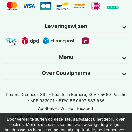
Leveringswijzen
Menu
Over Couvipharma
Pharma Gonrieux SRL -
Rue de la Barrière, 30A - 5660 Pesche
- APB 932901 - BTW: BE 0697 833 935
Apotheker: Wullepit Elisabeth
Openingstijden: maandag t/m vrijdag: 9.00 - 12.30 uur en
Door verder te surfen op deze site, aanvaardt u het gebruik van
13.30 - 18.30 uur, zaterdag: 9.00 - 12.00 uur
cookies. Met deze cookies kunnen we uw surfgedrag volgen,
Vind een apotheek van wacht
houden we uw boodschappenmandje up-to-date, herkennen we u