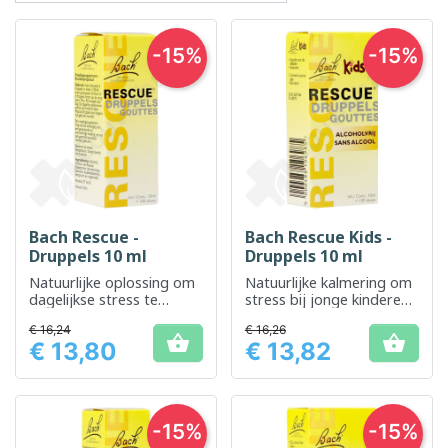
-15%
-15%
Bach Rescue -
Bach Rescue Kids -
Druppels 10 ml
Druppels 10 ml
Natuurlijke oplossing om
Natuurlijke kalmering om
dagelijkse stress te
stress bij jonge kinderen
beheersen
te verminderen
€ 16,24
€ 16,26


€ 13,80
€ 13,82
Prijs
Prijs
-15%
-15%