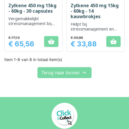
Zylkene 450 mg 15kg
Zylkene 450 mg 15kg
- 60kg - 30 capsules
- 60kg - 14
kauwbrokjes
Vergemakkelijkt
stressmanagement bij
Helpt bij
grote honden
stressmanagement en
welzijn voor honden met
€ 77,13
€ 39,86
een gewicht van 15 tot 60


€ 65,56
€ 33,88
kg
Prijs
Prijs
Item 1-8 van 8 in totaal item(s)

Terug naar boven