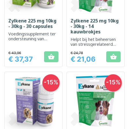
Zylkene 225 mg 10kg
Zylkene 225 mg 10kg
- 30kg - 30 capsules
- 30kg - 14
kauwbrokjes
Voedingssupplement ter
ondersteuning van
Helpt bij het beheersen
stressbeheersing bij
van stressgerelateerd
honden
gedrag bij honden
€ 43,96
€ 24,78


€ 37,37
€ 21,06
Prijs
Prijs
-15%
-15%