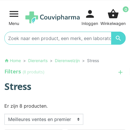
0

person
shopping_basket
Menu
Inloggen
Winkelwagen

Home
Dierenarts
Dierenwelzijn
Stress
home
Filters
(8 produits)
Stress
Er zijn 8 producten.