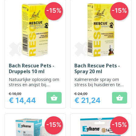
-15%
-15%
Bach Rescue Pets -
Bach Rescue Pets -
Druppels 10 ml
Spray 20 ml
Natuurlijke oplossing om
Kalmerende spray om
stress en angst bij
stress bij huisdieren te
huisdieren te beheersen
helpen beheersen
€ 16,99
€ 24,99


€ 14,44
€ 21,24
Prijs
Prijs
-15%
-15%