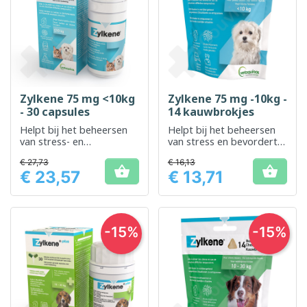
Zylkene 75 mg <10kg
Zylkene 75 mg -10kg -
- 30 capsules
14 kauwbrokjes
Helpt bij het beheersen
Helpt bij het beheersen
van stress- en
van stress en bevordert
angstwekkende situaties
ontspanning bij kleine
€ 27,73
€ 16,13
bij kleine dieren
honden


€ 23,57
€ 13,71
Prijs
Prijs
-15%
-15%