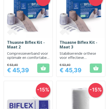
Thuasne Biflex Kit -
Thuasne Biflex Kit -
Maat 2
Maat 3
Compressieverband voor
Stabiliserende orthese
optimale en comfortabele
voor effectieve
ondersteuning
knieondersteuning
€ 53,40
€ 53,40


€ 45,39
€ 45,39
Prijs
Prijs
-15%
-15%