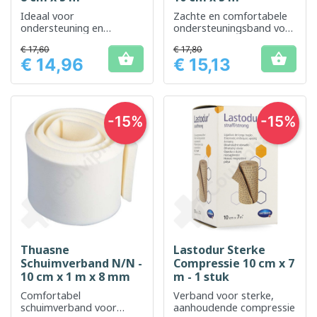
Ideaal voor
Zachte en comfortabele
ondersteuning en
ondersteuningsband voor
compressie bij lichte
gewrichtsondersteuning
€ 17,60
€ 17,80
verstuikingen
en -bescherming.


€ 14,96
€ 15,13
Prijs
Prijs
-15%
-15%
Thuasne
Lastodur Sterke
Schuimverband N/N -
Compressie 10 cm x 7
10 cm x 1 m x 8 mm
m - 1 stuk
Comfortabel
Verband voor sterke,
schuimverband voor
aanhoudende compressie