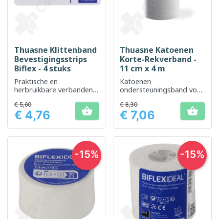
Thuasne Klittenband
Thuasne Katoenen
Bevestigingsstrips
Korte-Rekverband -
Biflex - 4 stuks
11 cm x 4 m
Praktische en
Katoenen
herbruikbare verbanden
ondersteuningsband voor
voor flexibele
zachte en comfortabele
€ 5,60
€ 8,30
gewrichtsondersteuning
ondersteuning


€ 4,76
€ 7,06
Prijs
Prijs
-15%
-15%