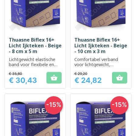
Thuasne Biflex 16+
Thuasne Biflex 16+
Licht Ijkteken - Beige
Licht Ijkteken - Beige
- 8 cm x 5 m
- 10 cm x 3 m
Lichtgewicht elastische
Comfortabel verband
band voor flexibele en
voor lichtgewicht,
comfortabele
flexibele ondersteuning
€ 35,80
€ 29,20
ondersteuning


€ 30,43
€ 24,82
Prijs
Prijs
-15%
-15%