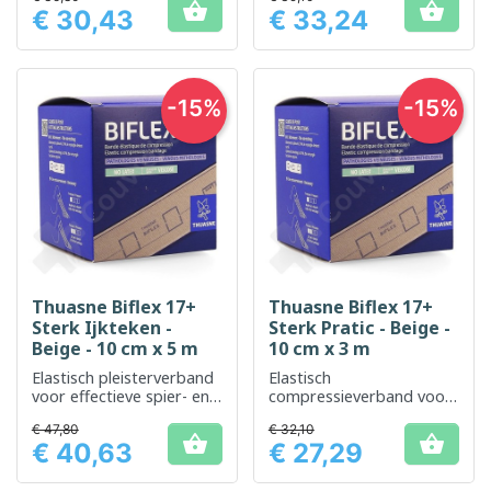


€ 30,43
€ 33,24
Prijs
Prijs
-15%
-15%
Thuasne Biflex 17+
Thuasne Biflex 17+
Sterk Ijkteken -
Sterk Pratic - Beige -
Beige - 10 cm x 5 m
10 cm x 3 m
Elastisch pleisterverband
Elastisch
voor effectieve spier- en
compressieverband voor
gewrichtsondersteuning
stevige ondersteuning en
€ 47,80
€ 32,10
gecontroleerde


€ 40,63
€ 27,29
compressie
Prijs
Prijs