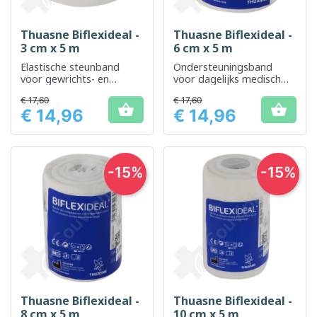
Thuasne Biflexideal -
Thuasne Biflexideal -
3 cm x 5 m
6 cm x 5 m
Elastische steunband
Ondersteuningsband
voor gewrichts- en
voor dagelijks medisch
spierondersteuning
gebruik
€ 17,60
€ 17,60


€ 14,96
€ 14,96
Prijs
Prijs
-15%
-15%
Thuasne Biflexideal -
Thuasne Biflexideal -
8 cm x 5 m
10 cm x 5 m