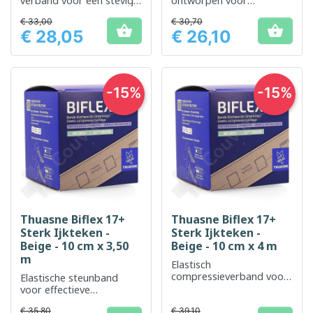
verband voor een stevige
ontworpen voor
en comfortabele pasvorm
ondersteuning en
€ 33,00
€ 30,70
vermindering van oedeem


€ 28,05
€ 26,10
Prijs
Prijs
-15%
-15%
Thuasne Biflex 17+
Thuasne Biflex 17+
Sterk Ijkteken -
Sterk Ijkteken -
Beige - 10 cm x 3,50
Beige - 10 cm x 4 m
m
Elastisch
compressieverband voor
Elastische steunband
effectieve ondersteuning
voor effectieve
gewrichtsondersteuning
€ 35,80
€ 39,10