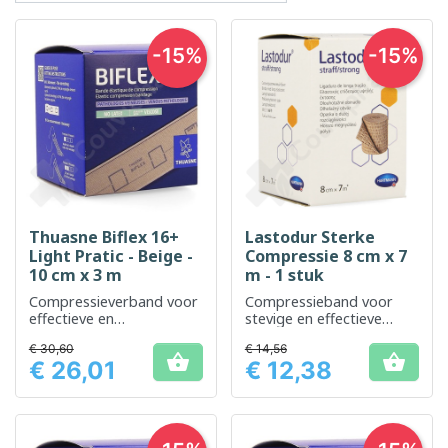
-15%
-15%
Thuasne Biflex 16+
Lastodur Sterke
Light Pratic - Beige -
Compressie 8 cm x 7
10 cm x 3 m
m - 1 stuk
Compressieverband voor
Compressieband voor
effectieve en
stevige en effectieve
comfortabele
ondersteuning
€ 30,60
€ 14,56
ondersteuning


€ 26,01
€ 12,38
Prijs
Prijs