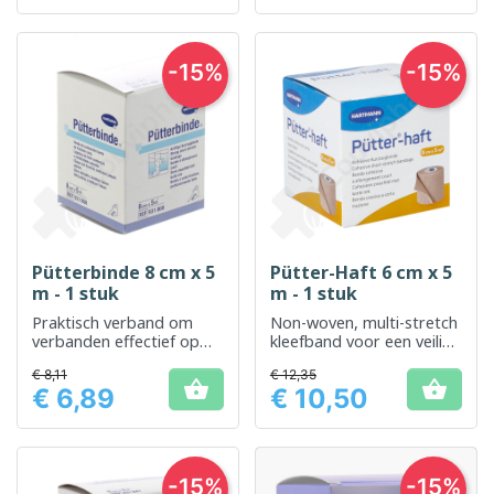
-15%
-15%
Pütterbinde 8 cm x 5
Pütter-Haft 6 cm x 5
m - 1 stuk
m - 1 stuk
Praktisch verband om
Non-woven, multi-stretch
verbanden effectief op
kleefband voor een veilige
hun plaats te houden
pasvorm
€ 8,11
€ 12,35


€ 6,89
€ 10,50
Prijs
Prijs
-15%
-15%