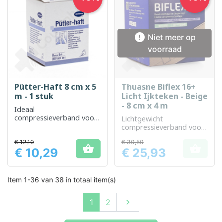

Niet meer op
voorraad
Pütter-Haft 8 cm x 5
Thuasne Biflex 16+
m - 1 stuk
Licht Ijkteken - Beige
- 8 cm x 4 m
Ideaal
compressieverband voor
Lichtgewicht
flexibele en effectieve
compressieverband voor
ondersteuning
dagelijkse ondersteuning
€ 12,10
€ 30,50
en geoptimaliseerde


€ 10,29
€ 25,93
genezing
Prijs
Prijs
Item 1-36 van 38 in totaal item(s)
Volgende
1
2
