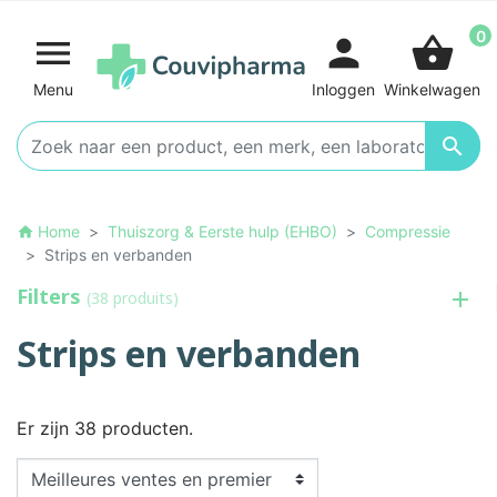
0

person
shopping_basket
Menu
Inloggen
Winkelwagen

Home
Thuiszorg & Eerste hulp (EHBO)
Compressie
home
Strips en verbanden
Filters
(38 produits)
Strips en verbanden
Er zijn 38 producten.