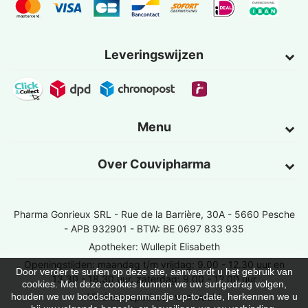
Leveringswijzen
Menu
Over Couvipharma
Pharma Gonrieux SRL -
Rue de la Barrière, 30A - 5660 Pesche
- APB 932901 - BTW: BE 0697 833 935
Apotheker: Wullepit Elisabeth
Openingstijden: maandag t/m vrijdag: 9.00 - 12.30 uur en
Door verder te surfen op deze site, aanvaardt u het gebruik van
13.30 - 18.30 uur, zaterdag: 9.00 - 12.00 uur
cookies. Met deze cookies kunnen we uw surfgedrag volgen,
Vind een apotheek van wacht
houden we uw boodschappenmandje up-to-date, herkennen we u