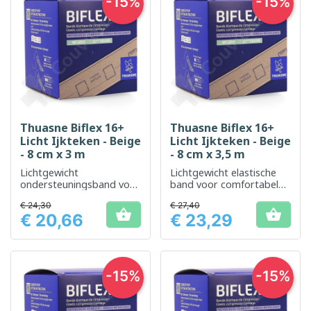
-15%
-15%
Thuasne Biflex 16+
Thuasne Biflex 16+
Licht Ijkteken - Beige
Licht Ijkteken - Beige
- 8 cm x 3 m
- 8 cm x 3,5 m
Lichtgewicht
Lichtgewicht elastische
ondersteuningsband voor
band voor comfortabele,
dagelijks comfort
verstelbare
€ 24,30
€ 27,40
ondersteuning


€ 20,66
€ 23,29
Prijs
Prijs
-15%
-15%