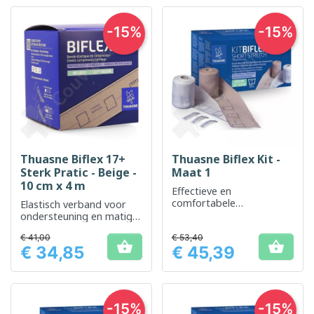
-15%
-15%
Thuasne Biflex 17+
Thuasne Biflex Kit -
Sterk Pratic - Beige -
Maat 1
10 cm x 4 m
Effectieve en
comfortabele
Elastisch verband voor
ondersteuning voor
ondersteuning en matige
dagelijkse ondersteuning
compressie
€ 41,00
€ 53,40


€ 34,85
€ 45,39
Prijs
Prijs
-15%
-15%