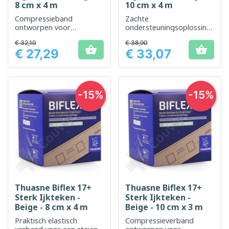
8 cm x 4 m
10 cm x 4 m
Compressieband
Zachte
ontworpen voor
ondersteuningsoplossing
effectieve en
voor effectieve en
€ 32,10
€ 38,90
comfortabele
comfortabele


€ 27,29
€ 33,07
ondersteuning
ondersteuning
Prijs
Prijs
-15%
-15%
Thuasne Biflex 17+
Thuasne Biflex 17+
Sterk Ijkteken -
Sterk Ijkteken -
Beige - 8 cm x 4 m
Beige - 10 cm x 3 m
Praktisch elastisch
Compressieverband