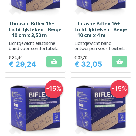
Thuasne Biflex 16+
Thuasne Biflex 16+
Licht Ijkteken - Beige
Licht Ijkteken - Beige
- 10 cm x 3,50 m
- 10 cm x 4 m
Lichtgewicht elastische
Lichtgewicht band
band voor comfortabele
ontworpen voor flexibele
ondersteuning en
en comfortabele
€ 34,40
€ 37,70
effectieve compressie
ondersteuning


€ 29,24
€ 32,05
Prijs
Prijs
-15%
-15%