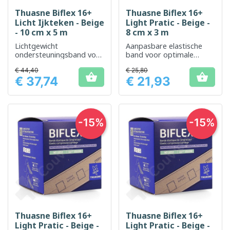
Thuasne Biflex 16+
Thuasne Biflex 16+
Licht Ijkteken - Beige
Light Pratic - Beige -
- 10 cm x 5 m
8 cm x 3 m
Lichtgewicht
Aanpasbare elastische
ondersteuningsband voor
band voor optimale
optimaal comfort
ondersteuning en
€ 44,40
€ 25,80
compressie


€ 37,74
€ 21,93
Prijs
Prijs
-15%
-15%
Thuasne Biflex 16+
Thuasne Biflex 16+
Light Pratic - Beige -
Light Pratic - Beige -