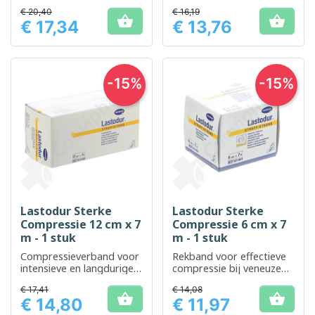
ondersteuning en
€ 20,40
€ 16,19
bescherming van


€ 17,34
€ 13,76
gewrichten en spieren
Prijs
Prijs
-15%
-15%
Lastodur Sterke
Lastodur Sterke
Compressie 12 cm x 7
Compressie 6 cm x 7
m - 1 stuk
m - 1 stuk
Compressieverband voor
Rekband voor effectieve
intensieve en langdurige
compressie bij veneuze
ondersteuning
aandoeningen
€ 17,41
€ 14,08


€ 14,80
€ 11,97
Prijs
Prijs