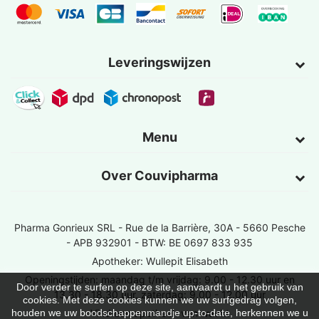
Leveringswijzen
Menu
Over Couvipharma
Pharma Gonrieux SRL -
Rue de la Barrière, 30A - 5660 Pesche
- APB 932901 - BTW: BE 0697 833 935
Apotheker: Wullepit Elisabeth
Openingstijden: maandag t/m vrijdag: 9.00 - 12.30 uur en
Door verder te surfen op deze site, aanvaardt u het gebruik van
13.30 - 18.30 uur, zaterdag: 9.00 - 12.00 uur
cookies. Met deze cookies kunnen we uw surfgedrag volgen,
Vind een apotheek van wacht
houden we uw boodschappenmandje up-to-date, herkennen we u